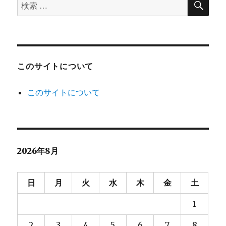
検
索
索
対
象:
このサイトについて
このサイトについて
2026年8月
日
月
火
水
木
金
土
1
2
3
4
5
6
7
8