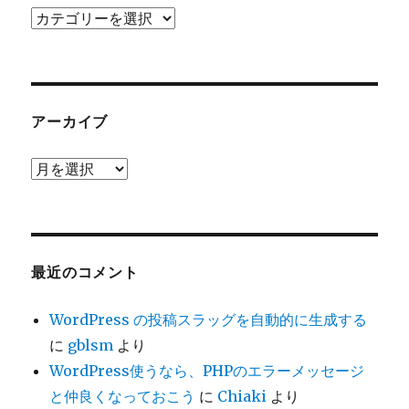
カ
テ
ゴ
リ
ー
アーカイブ
ア
ー
カ
イ
ブ
最近のコメント
WordPress の投稿スラッグを自動的に生成する
に
gblsm
より
WordPress使うなら、PHPのエラーメッセージ
と仲良くなっておこう
に
Chiaki
より