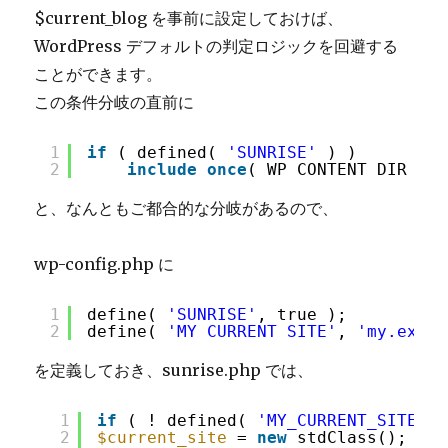
$current_blog を事前に設定しておけば、
WordPress デフォルトの判定ロジックを回避する
ことができます。
この条件分岐の直前に
1
if
( defined( 
'SUNRISE'
) )
2
include_once
( WP_CONTENT_DIR . 
'
と、なんともご都合的な分岐があるので、
wp-config.php に
1
define( 
'SUNRISE'
, true );
2
define( 
'MY_CURRENT_SITE'
, 
'my.examp
を定義しておき、sunrise.php では、
1
if
( ! defined( 
'MY_CURRENT_SITE'
)
2
$current_site
= 
new
stdClass();