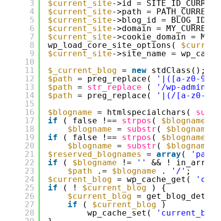
3
$current_site
->id = SITE_ID_CURRENT
4
$current_site
->path = PATH_CURRENT_
5
$current_site
->blog_id = BLOG_ID_CU
6
$current_site
->domain = MY_CURRENT_
7
$current_site
->cookie_domain = MY_C
8
wp_load_core_site_options( 
$current
9
$current_site
->site_name = wp_cache
10
11
$_current_blog
= 
new
stdClass();
12
$path
= preg_replace( 
'|([a-z0-9-]+
13
$path
= 
str_replace
( 
'/wp-admin/'
,
14
$path
= preg_replace( 
'|(/[a-z0-9-]
15
16
$blogname
= htmlspecialchars( 
subst
17
if
( false !== 
strpos
( 
$blogname
, 
'
18
$blogname
= 
substr
( 
$blogname
, 
19
if
( false !== 
strpos
( 
$blogname
, 
'
20
$blogname
= 
substr
( 
$blogname
, 
21
$reserved_blognames
= 
array
( 
'page'
22
if
( 
$blogname
!= 
''
&& ! in_array(
23
$path
.= 
$blogname
. 
'/'
;
24
$current_blog
= wp_cache_get( 
'curr
25
if
( ! 
$current_blog
) {
26
$current_blog
= get_blog_detail
27
if
( 
$current_blog
)
28
wp_cache_set( 
'current_blog