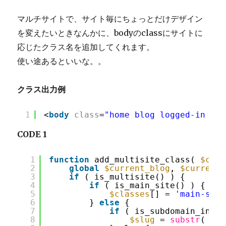
に
ktaisession
マルチサイトで、サイト毎にちょっとだけデザイン
テ
を変えたいときなんかに、bodyのclassにサイトに
ー
応じたクラス名を追加してくれます。
ブ
ル
使い途あるといいな。。
が
作
クラス出力例
ら
れ
る
1
<
body
class
=
"home blog logged-in adm
よ
う
CODE 1
に
す
1
function
add_multisite_class( 
$clas
る
2
global
$current_blog
, 
$current_
に
3
if
( is_multisite() ) {
4
if
( is_main_site() ) {
5
$classes
[] = 
'main-site
6
} 
else
{
7
if
( is_subdomain_insta
8
$slug
= 
substr
( 
$cu