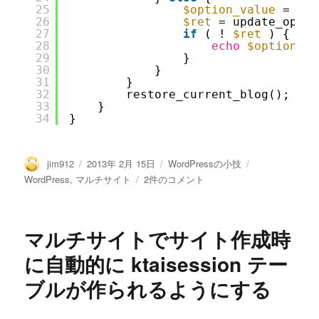
25
$option_value
= may
26
$ret
= update_optio
27
if
( ! 
$ret
) {
28
echo
$option_na
29
} 
30
}
31
}
32
restore_current_blog();
33
}
34
}
投
投
カ
タ
jim912
2013年 2月 15日
WordPressの小技
稿
稿
テ
グ
マ
WordPress
,
マルチサイト
2件のコメント
者
日:
ゴ
ル
リ
チ
ー
サ
マルチサイトでサイト作成時
イ
ト
に自動的に ktaisession テー
の
ブルが作られるようにする
設
定
を