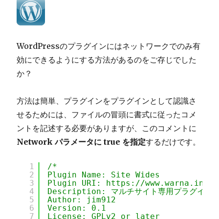
イ
ト
に
応
じ
WordPressのプラグインにはネットワークでのみ有
た
効にできるようにする方法があるのをご存じでした
class
か？
を
出
力
方法は簡単、プラグインをプラグインとして認識さ
す
せるためには、ファイルの冒頭に書式に従ったコメ
る
に
ントを記述する必要がありますが、このコメントに
Network パラメータに true を指定
するだけです。
1
/*
2
Plugin Name: Site Wides
3
Plugin URI: 
https://www.warna.info/
4
Description: マルチサイト専用プラグイン
5
Author: jim912
6
Version: 0.1
7
License: GPLv2 or later