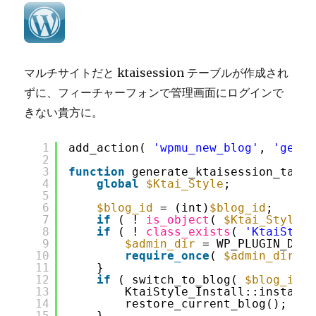
一
括
で
変
更
マルチサイトだと ktaisession テーブルが作成され
す
ずに、フィーチャーフォンで管理画面にログインで
る
きない貴方に。
ス
ク
リ
1
add_action( 
'wpmu_new_blog'
, 
'gener
プ
2
3
function
generate_ktaisession_table
ト
4
global
$Ktai_Style
;
へ
5
の
6
$blog_id
= (int)
$blog_id
;
7
if
( ! 
is_object
( 
$Ktai_Style
)
8
if
( ! 
class_exists
( 
'KtaiStyle
9
$admin_dir
= WP_PLUGIN_DIR 
10
require_once
( 
$admin_dir
. 
11
}
12
if
( switch_to_blog( 
$blog_id
)
13
KtaiStyle_Install::install(
14
restore_current_blog();
15
}