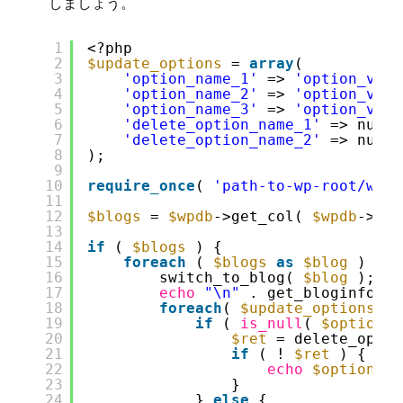
しましょう。
1
<?php
2
$update_options
= 
array
(
3
'option_name_1'
=> 
'option_valu
4
'option_name_2'
=> 
'option_valu
5
'option_name_3'
=> 
'option_valu
6
'delete_option_name_1'
=> null,
7
'delete_option_name_2'
=> null,
8
);
9
10
require_once
( 
'path-to-wp-root/wp-l
11
12
$blogs
= 
$wpdb
->get_col( 
$wpdb
->pre
13
14
if
( 
$blogs
) {
15
foreach
( 
$blogs
as
$blog
) {
16
switch_to_blog( 
$blog
);
17
echo
"\n"
. get_bloginfo( 
'
18
foreach
( 
$update_options
as
19
if
( 
is_null
( 
$option_v
20
$ret
= delete_optio
21
if
( ! 
$ret
) {
22
echo
$option_na
23
} 
24
} 
else
{