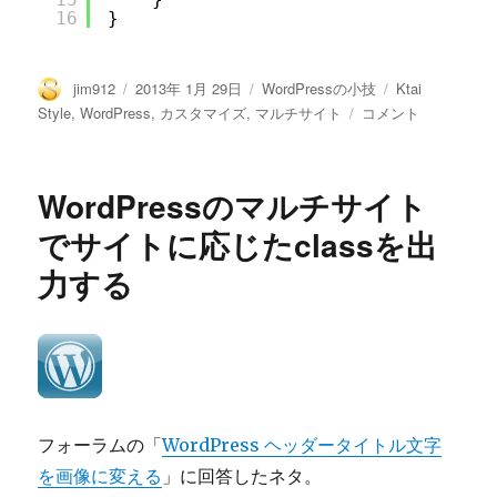
16
}
投
投
カ
タ
jim912
2013年 1月 29日
WordPressの小技
Ktai
稿
稿
テ
グ
マ
Style
,
WordPress
,
カスタマイズ
,
マルチサイト
コメント
者
日:
ゴ
ル
リ
チ
ー
サ
WordPressのマルチサイト
イ
ト
でサイトに応じたclassを出
で
力する
サ
イ
ト
作
成
時
に
自
フォーラムの「
WordPress ヘッダータイトル文字
動
を画像に変える
」に回答したネタ。
的