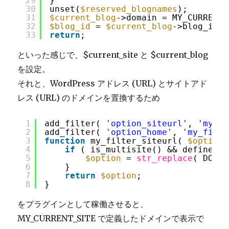
29
}
30
unset(
$reserved_blognames
);
31
$current_blog
->domain = MY_CURRENT_
32
$blog_id
= 
$current_blog
->blog_id;
33
return
;
といった感じで、$current_site と $current_blog
を設定。
それと、WordPress アドレス (URL) とサイトアド
レス (URL) のドメインを置換するため
1
add_filter( 
'option_siteurl'
, 
'my_fi
2
add_filter( 
'option_home'
, 
'my_filte
3
function
my_filter_siteurl( 
$option
4
if
( is_multisite() && defined( 
5
$option
= 
str_replace
( DOMAI
6
}
7
return
$option
;
8
}
をプラグインとして稼働させると、
MY_CURRENT_SITE で定義したドメインで表示で