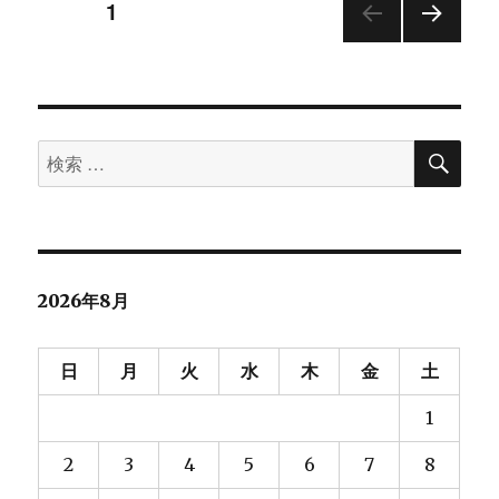
投
ページ
1
サ
イ
次の
稿
ト
ペー
で
ジ
の
の
み
検
検
ペ
使
索
索
え
る
ー
対
プ
象:
ラ
ジ
グ
2026年8月
イ
送
ン
を
日
月
火
水
木
金
土
作
り
る
1
方
法
2
3
4
5
6
7
8
に