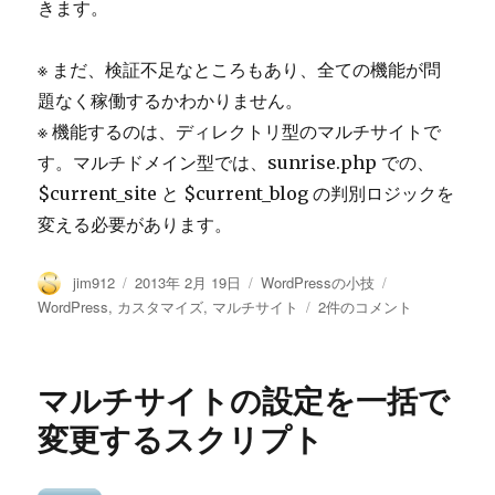
きます。
※ まだ、検証不足なところもあり、全ての機能が問
題なく稼働するかわかりません。
※ 機能するのは、ディレクトリ型のマルチサイトで
す。マルチドメイン型では、sunrise.php での、
$current_site と $current_blog の判別ロジックを
変える必要があります。
投
投
カ
タ
jim912
2013年 2月 19日
WordPressの小技
稿
稿
テ
グ
WordPress
WordPress
,
カスタマイズ
,
マルチサイト
2件のコメント
者
日:
ゴ
の
リ
マ
ー
ル
マルチサイトの設定を一括で
チ
サ
変更するスクリプト
イ
ト
を