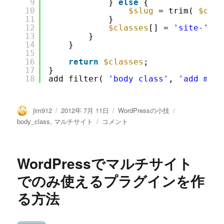
9
} 
else
{
10
$slug
= trim( 
$curr
11
}
12
$classes
[] = 
'site-'
. 
13
}
14
}
15
16
return
$classes
;
17
}
18
add_filter( 
'body_class'
, 
'add_mult
投
投
カ
タ
jim912
2012年 7月 11日
WordPressの小技
稿
稿
テ
グ
WordPress
body_class
,
マルチサイト
コメント
者
日:
ゴ
の
リ
マ
ー
ル
WordPressでマルチサイト
チ
サ
でのみ使えるプラグインを作
イ
る方法
ト
で
サ