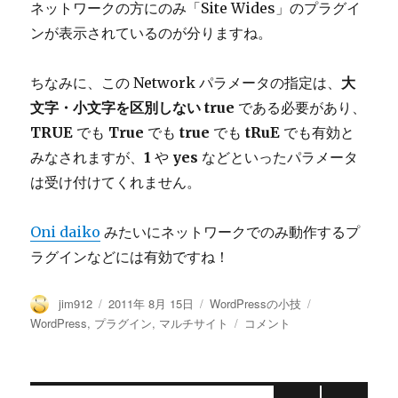
ネットワークの方にのみ「Site Wides」のプラグイ
ンが表示されているのが分りますね。
ちなみに、この Network パラメータの指定は、
大
文字・小文字を区別しない true
である必要があり、
TRUE
でも
True
でも
true
でも
tRuE
でも有効と
みなされますが、
1
や
yes
などといったパラメータ
は受け付けてくれません。
Oni daiko
みたいにネットワークでのみ動作するプ
ラグインなどには有効ですね！
投
投
カ
タ
jim912
2011年 8月 15日
WordPressの小技
稿
稿
テ
グ
WordPress
WordPress
,
プラグイン
,
マルチサイト
コメント
者
日:
ゴ
で
リ
マ
ー
ル
チ