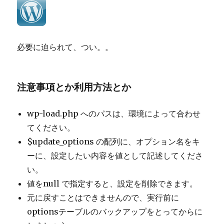
複
数
の
ド
必要に迫られて、つい。。
メ
イ
ン
で
注意事項とか利用方法とか
動
か
wp-load.php へのパスは、環境によって合わせ
す
へ
てください。
の
$update_options の配列に、オプション名をキ
ーに、設定したい内容を値として記述してくださ
い。
値をnull で指定すると、設定を削除できます。
元に戻すことはできませんので、実行前に
optionsテーブルのバックアップをとってからに