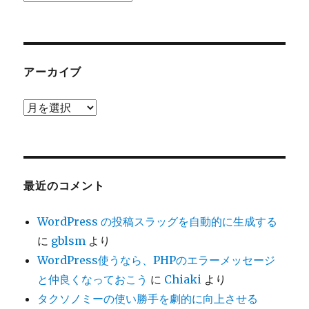
テ
ゴ
リ
ー
アーカイブ
ア
ー
カ
イ
ブ
最近のコメント
WordPress の投稿スラッグを自動的に生成する
に
gblsm
より
WordPress使うなら、PHPのエラーメッセージ
と仲良くなっておこう
に
Chiaki
より
タクソノミーの使い勝手を劇的に向上させる