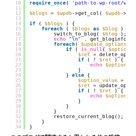
10
require_once
( 
'path-to-wp-root/wp-l
11
12
$blogs
= 
$wpdb
->get_col( 
$wpdb
->pre
13
14
if
( 
$blogs
) {
15
foreach
( 
$blogs
as
$blog
) {
16
switch_to_blog( 
$blog
);
17
echo
"\n"
. get_bloginfo( 
'
18
foreach
( 
$update_options
as
19
if
( 
is_null
( 
$option_v
20
$ret
= delete_optio
21
if
( ! 
$ret
) {
22
echo
$option_na
23
} 
24
} 
else
{
25
$option_value
= may
26
$ret
= update_optio
27
if
( ! 
$ret
) {
28
echo
$option_na
29
} 
30
}
31
}
32
restore_current_blog();
33
}
34
}