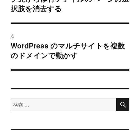
の
択肢を消去する
ビ
投
稿:
ゲ
次
ー
WordPress のマルチサイトを複数
次
シ
のドメインで動かす
の
投
ョ
稿:
ン
検
検
索
索
対
象: