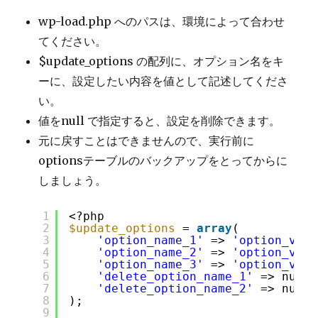
wp-load.php へのパスは、環境によって合わせ
てください。
$update_options の配列に、オプション名をキ
ーに、設定したい内容を値として記述してくださ
い。
値をnull で指定すると、設定を削除できます。
元に戻すことはできませんので、実行前に
optionsテーブルのバックアップをとってからに
しましょう。
1
<?php
2
$update_options
= 
array
(
3
'option_name_1'
=> 
'option_valu
4
'option_name_2'
=> 
'option_valu
5
'option_name_3'
=> 
'option_valu
6
'delete_option_name_1'
=> null,
7
'delete_option_name_2'
=> null,
8
);
9