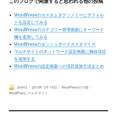
このブログで関連すると思われる他の投稿
WordPressのカスタムタクソノミーにデフォル
トを設定してみる
WordPressのカテゴリー管理画面にキーワード
欄を追加してみる
WordPressのダッシュボードカスタマイズ
マルチサイトのネットワーク設定画面に独自項目
を追加する
WordPressの設定画面への項目追加方法まとめ
投
投
カ
タ
jim912
2013年 2月 15日
WordPressの小技
稿
稿
テ
グ
WordPress
,
マルチサイト
者
日:
ゴ
リ
ー