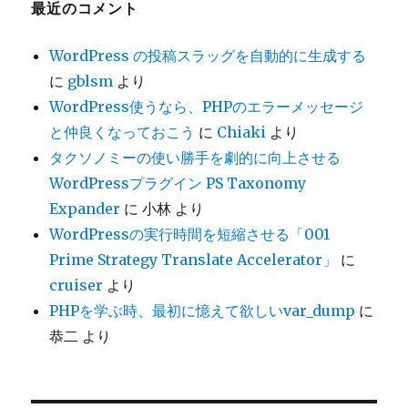
ブ
最近のコメント
WordPress の投稿スラッグを自動的に生成する
に
gblsm
より
WordPress使うなら、PHPのエラーメッセージ
と仲良くなっておこう
に
Chiaki
より
タクソノミーの使い勝手を劇的に向上させる
WordPressプラグイン PS Taxonomy
Expander
に
小林
より
WordPressの実行時間を短縮させる「001
Prime Strategy Translate Accelerator」
に
cruiser
より
PHPを学ぶ時、最初に憶えて欲しいvar_dump
に
恭二
より