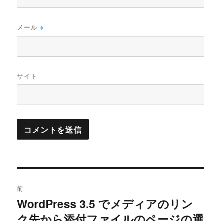
メール
※
サイト
投
前
稿
WordPress 3.5 でメディアのリン
過
ク先から添付ファイルのページの選
去
ナ