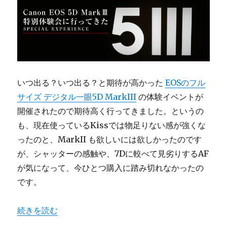
いつ出る？いつ出る？と期待が高かった
EOSのフル
サイズ デジタル一眼5D MarkIII
の体験イベントが
開催されたので期待高く行ってきました。というの
も、現在使っているKissでは物足りない感が強くな
ったのと、MarkII も欲しいには欲しかったのです
が、シャッターの感触や、7Dに較べて見劣りするAF
が気になって、今ひとつ購入に踏み切れなかったの
です。
“Canon EOS 5D MarkⅢ を初体験！” の
続きを読む