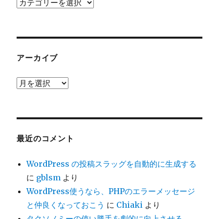
カ
テ
ゴ
リ
ー
アーカイブ
ア
ー
カ
イ
ブ
最近のコメント
WordPress の投稿スラッグを自動的に生成する
に
gblsm
より
WordPress使うなら、PHPのエラーメッセージ
と仲良くなっておこう
に
Chiaki
より
タクソノミーの使い勝手を劇的に向上させる