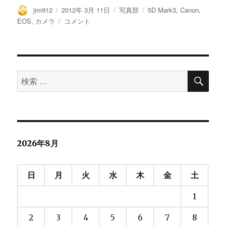
投
投
カ
タ
jim912
2012年 3月 11日
写真部
5D Mark3
,
Canon
,
稿
稿
テ
グ
Canon
EOS
,
カメラ
コメント
者
日:
ゴ
EOS
リ
5D
ー
MarkⅢ
を
検
初
検
索
体
索
験！
対
に
象:
2026年8月
日
月
火
水
木
金
土
1
2
3
4
5
6
7
8