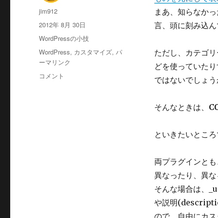
投
jim912
まあ、知らなかっ
稿
投
2012年 8月 30日
言、頭に刻み込ん
者
稿
カ
WordPressの小技
日:
テ
タ
WordPress
,
カスタマイズ
,
パ
ただし、カテゴリ
ゴ
グ
ーマリンク
どを使っていたり
リ
パ
コメント
ー
ではないでしょう
ー
マ
リ
そんなときは、
C
ン
ク
といきたいところ
の
%category%
の
両プラグインとも
出
異なったり、異な
力
条
そんな場合は、_usor
件
や説明(descr
を
ので、自由にカス