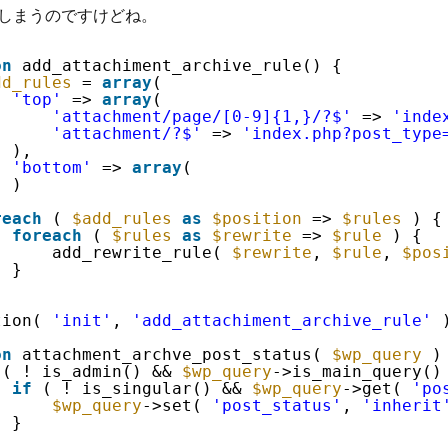
しまうのですけどね。
on
add_attachiment_archive_rule() {
dd_rules
= 
array
(
'top'
=> 
array
(
'attachment/page/[0-9]{1,}/?$'
=> 
'inde
'attachment/?$'
=> 
'index.php?post_type
),
'bottom'
=> 
array
(
)
reach
( 
$add_rules
as
$position
=> 
$rules
) {
foreach
( 
$rules
as
$rewrite
=> 
$rule
) {
add_rewrite_rule( 
$rewrite
, 
$rule
, 
$pos
}
tion( 
'init'
, 
'add_attachiment_archive_rule'
on
attachment_archve_post_status( 
$wp_query
)
( ! is_admin() && 
$wp_query
->is_main_query()
if
( ! is_singular() && 
$wp_query
->get( 
'po
$wp_query
->set( 
'post_status'
, 
'inherit
}