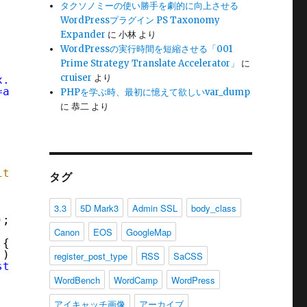
タクソノミーの使い勝手を劇的に向上させる
WordPressプラグイン PS Taxonomy
Expander
に
小林
より
WordPressの実行時間を短縮させる「001
Prime Strategy Translate Accelerator」
に
cruiser
より
x.php?post_type=attachment&paged=$matches[1]'
=attachment'
PHPを学ぶ時、最初に憶えて欲しいvar_dump
に
恭二
より
ition
);
タグ
3.3
5D Mark3
Admin SSL
body_class
);
Canon
EOS
GoogleMap
 {
 ) {
register_post_type
RSS
SaCSS
st_type'
) == 
'attachment'
) {
'
);
WordBench
WordCamp
WordPress
アイキャッチ画像
アーカイブ