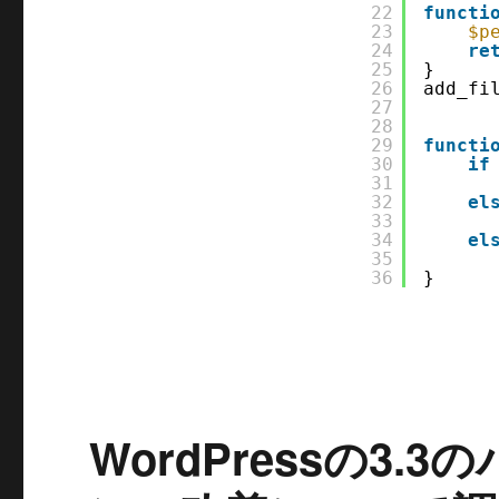
22
functi
23
$p
24
re
25
}
26
add_fi
27
28
29
functi
30
if
31
32
el
33
34
el
35
36
}
WordPressの3