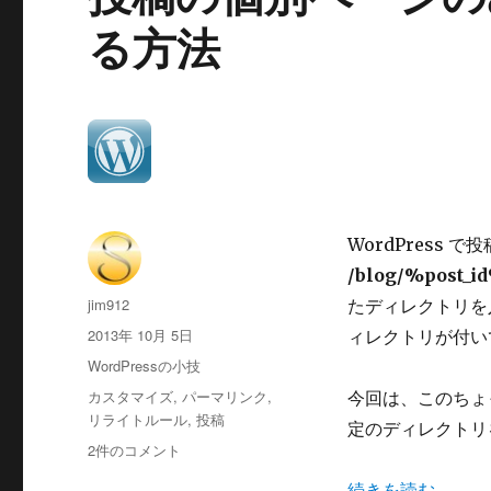
る方法
WordPress で
/blog/%post_i
投
jim912
たディレクトリを
稿
投
2013年 10月 5日
ィレクトリが付い
者
稿
カ
WordPressの小技
日:
テ
タ
カスタマイズ
,
パーマリンク
,
今回は、このちょ
ゴ
グ
リライトルール
,
投稿
定のディレクトリ
リ
投
2件のコメント
ー
稿
“投稿の個別ペー
続きを読む