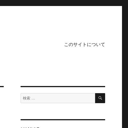
このサイトについて
検
検
索
索
対
象: