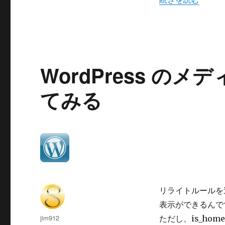
の
個
別
ペ
ー
ジ
の
WordPress の
み
パ
てみる
ー
マ
リ
ン
ク
を
変
更
す
リライトルールを追
る
方
表示ができるんで
法
投
jim912
ただし、is_home
へ