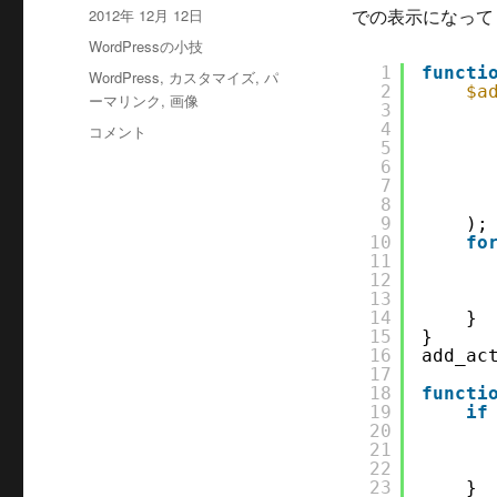
稿
投
2012年 12月 12日
での表示になって
の
者
稿
カ
WordPressの小技
日:
テ
1
functi
タ
WordPress
,
カスタマイズ
,
パ
ゴ
2
$a
グ
ーマリンク
,
画像
3
リ
4
WordPress
コメント
ー
5
の
6
メ
7
デ
8
ィ
9
);
10
fo
ア
11
を
12
ア
13
ー
14
}
15
}
カ
16
add_ac
イ
17
ブ
18
functi
表
19
if
20
示
21
し
22
て
23
}