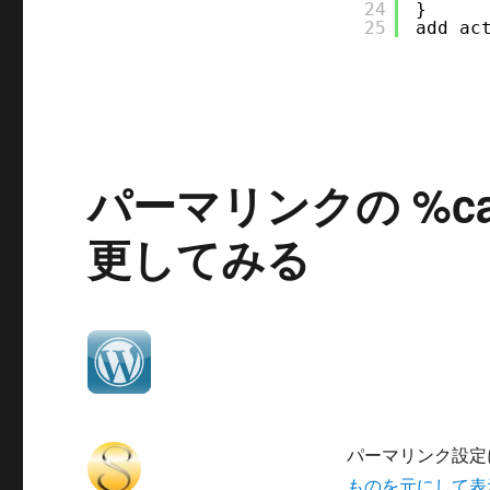
み
24
}
25
add_ac
る
に
パーマリンクの %ca
更してみる
パーマリンク設定に
ものを元にして表