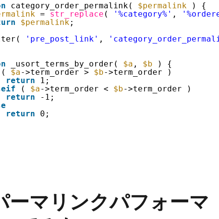
on
category_order_permalink( 
$permalink
) {
ermalink
= 
str_replace
( 
'%category%'
, 
'%order
turn
$permalink
;
lter( 
'pre_post_link'
, 
'category_order_permal
on
_usort_terms_by_order( 
$a
, 
$b
) {
( 
$a
->term_order > 
$b
->term_order )
return
1;
seif
( 
$a
->term_order < 
$b
->term_order )
return
-1;
se
return
0;
.3のパーマリンクパフォーマ