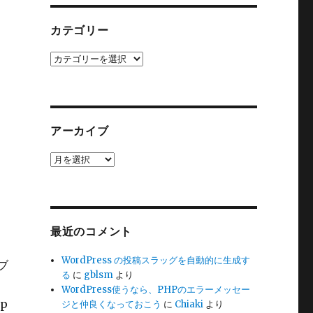
カテゴリー
カ
テ
ゴ
リ
ー
アーカイブ
ア
ー
カ
イ
ブ
最近のコメント
WordPress の投稿スラッグを自動的に生成す
ブ
る
に
gblsm
より
WordPress使うなら、PHPのエラーメッセー
p
ジと仲良くなっておこう
に
Chiaki
より