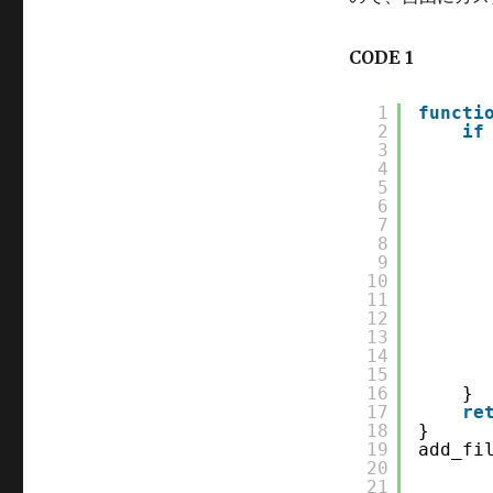
変
更
し
CODE 1
て
み
1
functi
る
2
if
に
3
4
5
6
7
8
9
10
11
12
13
14
15
16
}
17
re
18
}
19
add_fi
20
21