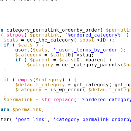
on
category_permalink_orderby_order( 
$permali
( 
strpos
( 
$permalink
, 
'%ordered_category%'
)
$cats
= get_the_category( 
$post
->ID );
if
( 
$cats
) {
usort(
$cats
, 
'_usort_terms_by_order'
);
$category
= 
$cats
[0]->slug;
if
( 
$parent
= 
$cats
[0]->parent )
$category
= get_category_parents(
$p
}
if
( 
empty
(
$category
) ) {
$default_category
= get_category( get_o
$category
= is_wp_error( 
$default_categ
}
$permalink
= 
str_replace
( 
'%ordered_categor
turn
$permalink
;
lter( 
'post_link'
, 
'category_permalink_orderb