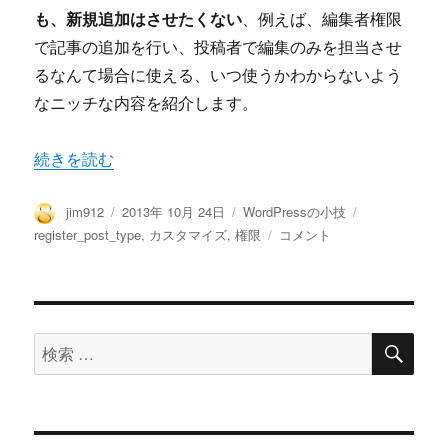
ダ
も、新規追加はさせたくない
、例えば、編集者権限
ー
で記事の追加を行い、投稿者で編集のみを担当させ
「こ
こ
るなんて場合に使える、いつ使うかわからないよう
に
なニッチな内容を紹介します。
タ
イ
ト
“WordPress の新規追加の権限を切り分けてみる” の
続きを読む
ル
を
投
投
カ
タ
jim912
2013年 10月 24日
WordPressの小技
入
稿
稿
テ
グ
WordPress
register_post_type
,
カスタマイズ
,
権限
コメント
力」
者
日:
ゴ
の
を
リ
新
register_post_type
ー
規
で
追
指
検
加
定
検
索
の
す
索
権
る
対
限
方
を
法
象:
切
に