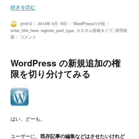
“WordPressのタイトル入力欄のプレースホルダー「ここにタイ
続きを読む
投
投
カ
タ
jim912
2014年 9月 18日
WordPressの小技
稿
稿
テ
グ
enter_title_here
,
register_post_type
,
カスタム投稿タイプ
,
管理画
者
日:
ゴ
WordPress
面
コメント
リ
の
ー
タ
イ
WordPress の新規追加の権
ト
ル
限を切り分けてみる
入
力
欄
の
プ
レ
ー
はい、どーも。
ス
ホ
ル
ユーザーに、
既存記事の編集などはさせたいけれど