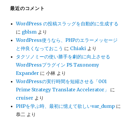
ブ
最近のコメント
WordPress の投稿スラッグを自動的に生成する
に
gblsm
より
WordPress使うなら、PHPのエラーメッセージ
と仲良くなっておこう
に
Chiaki
より
タクソノミーの使い勝手を劇的に向上させる
WordPressプラグイン PS Taxonomy
Expander
に
小林
より
WordPressの実行時間を短縮させる「001
Prime Strategy Translate Accelerator」
に
cruiser
より
PHPを学ぶ時、最初に憶えて欲しいvar_dump
に
恭二
より