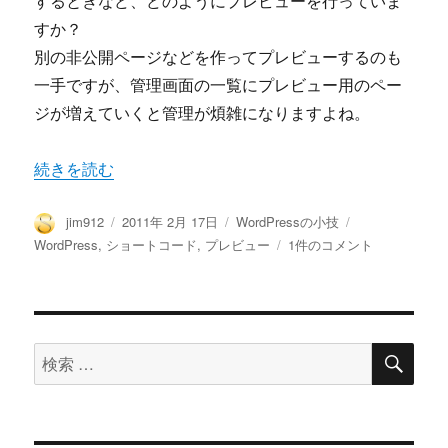
するときなど、どのようにプレビューを行っていま
シ
ョ
すか？
ー
別の非公開ページなどを作ってプレビューするのも
ト
一手ですが、管理画面の一覧にプレビュー用のペー
コ
ー
ジが増えていくと管理が煩雑になりますよね。
ド
へ
“WordPressの公開記事でプレビュー可能なショートコー
続きを読む
の
投
投
カ
タ
jim912
2011年 2月 17日
WordPressの小技
稿
稿
テ
グ
WordPress
WordPress
,
ショートコード
,
プレビュー
1件のコメント
者
日:
ゴ
の
リ
公
ー
開
記
検
事
検
索
で
索
プ
対
レ
ビ
象: