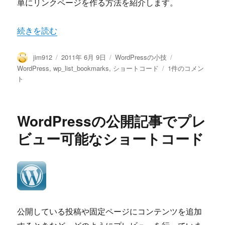
単にリンクページを作る方法を紹介します。
さ
せ
る
“簡単にリンクページを作れるWordPressのショートコー
続きを読む
シ
ョ
ー
投
投
カ
タ
jim912
2011年 6月 9日
WordPressの小技
ト
稿
稿
テ
グ
簡
WordPress
,
wp_list_bookmarks
,
ショートコード
1件のコメン
コ
者
日:
ゴ
単
ト
ー
リ
に
ド
ー
リ
へ
ン
WordPressの公開記事でプレ
の
ク
ペ
ビュー可能なショートコード
ー
ジ
を
作
れ
る
WordPress
公開している投稿や固定ページにコンテンツを追加
の