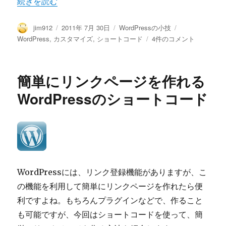
“CSVファイルのデータからテーブルを表示させるショート
続きを読む
投
投
カ
タ
jim912
2011年 7月 30日
WordPressの小技
稿
稿
テ
グ
CSV
WordPress
,
カスタマイズ
,
ショートコード
4件のコメント
者
日:
ゴ
フ
リ
ァ
ー
イ
簡単にリンクページを作れる
ル
の
WordPressのショートコード
デ
ー
タ
か
ら
テ
ー
WordPressには、リンク登録機能がありますが、こ
ブ
の機能を利用して簡単にリンクページを作れたら便
ル
を
利ですよね。もちろんプラグインなどで、作ること
表
も可能ですが、今回はショートコードを使って、簡
示