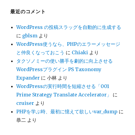
イ
ブ
最近のコメント
WordPress の投稿スラッグを自動的に生成する
に
gblsm
より
WordPress使うなら、PHPのエラーメッセージ
と仲良くなっておこう
に
Chiaki
より
タクソノミーの使い勝手を劇的に向上させる
WordPressプラグイン PS Taxonomy
Expander
に
小林
より
WordPressの実行時間を短縮させる「001
Prime Strategy Translate Accelerator」
に
cruiser
より
PHPを学ぶ時、最初に憶えて欲しいvar_dump
に
恭二
より