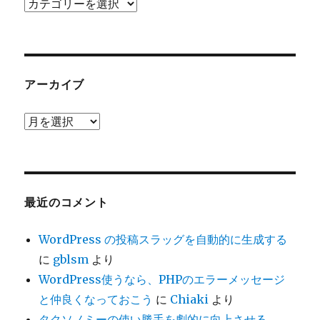
カ
テ
ゴ
リ
ー
アーカイブ
ア
ー
カ
イ
ブ
最近のコメント
WordPress の投稿スラッグを自動的に生成する
に
gblsm
より
WordPress使うなら、PHPのエラーメッセージ
と仲良くなっておこう
に
Chiaki
より
タクソノミーの使い勝手を劇的に向上させる