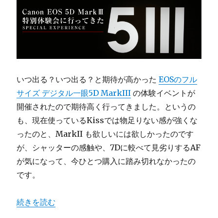
いつ出る？いつ出る？と期待が高かった
EOSのフル
サイズ デジタル一眼5D MarkIII
の体験イベントが
開催されたので期待高く行ってきました。というの
も、現在使っているKissでは物足りない感が強くな
ったのと、MarkII も欲しいには欲しかったのです
が、シャッターの感触や、7Dに較べて見劣りするAF
が気になって、今ひとつ購入に踏み切れなかったの
です。
“Canon EOS 5D MarkⅢ を初体験！” の
続きを読む