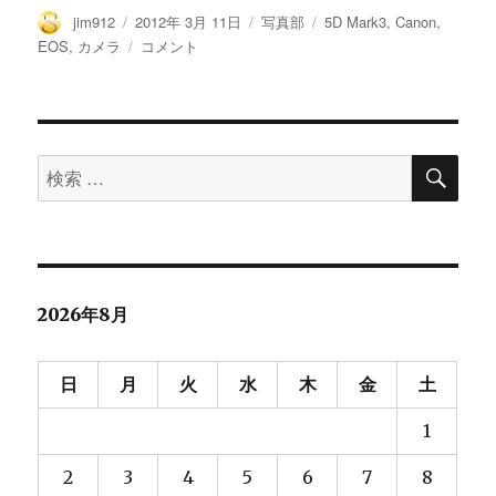
投
投
カ
タ
jim912
2012年 3月 11日
写真部
5D Mark3
,
Canon
,
稿
稿
テ
グ
Canon
EOS
,
カメラ
コメント
者
日:
ゴ
EOS
リ
5D
ー
MarkⅢ
を
検
初
検
索
体
索
験！
対
に
象:
2026年8月
日
月
火
水
木
金
土
1
2
3
4
5
6
7
8