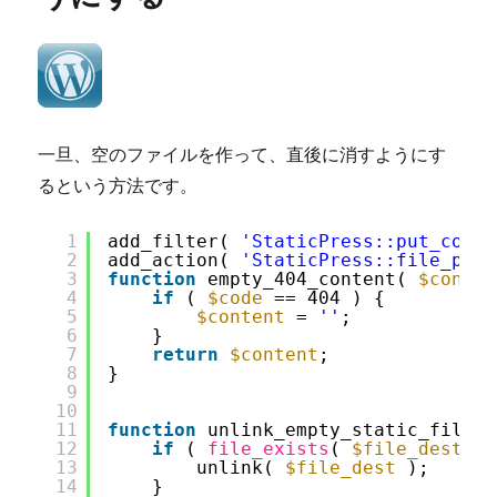
い
け
ど
WordPress
4.0
対
応
一旦、空のファイルを作って、直後に消すようにす
（に
るという方法です。
な
る
か
1
add_filter( 
'StaticPress::put_conte
2
add_action( 
'StaticPress::file_put'
も
3
function
empty_404_content( 
$conten
し
4
if
( 
$code
== 404 ) {
れ
5
$content
= 
''
;
な
6
}
7
return
$content
;
い）
8
}
プ
9
ラ
10
グ
11
function
unlink_empty_static_file( 
12
if
( 
file_exists
( 
$file_dest
) 
イ
13
unlink( 
$file_dest
);
ン
14
}
を