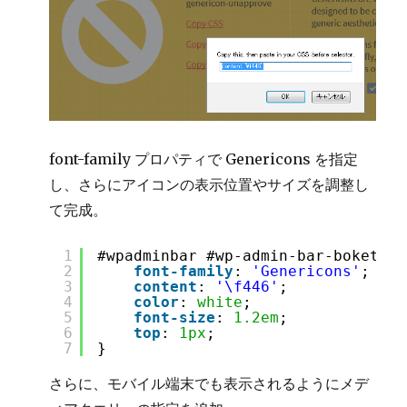
font-family プロパティで Genericons を指定
し、さらにアイコンの表示位置やサイズを調整し
て完成。
1
#wpadminbar #wp-admin-bar-bokettch
2
font-family
: 
'Genericons'
;
3
content
: 
'\f446'
;
4
color
: 
white
;
5
font-size
: 
1.2em
;
6
top
: 
1px
;
7
}
さらに、モバイル端末でも表示されるようにメデ