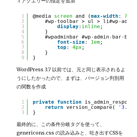
ィアクエリーの指定を追加
1
@media 
screen
and (
max-width
: 
782p
2
#wp-toolbar > ul > li#wp-admin
3
display
:
inline
;
4
}
5
#wpadminbar #wp-admin-bar-boke
6
font-size
: 
1em
;
7
top
: 
4px
;
8
}
9
}
WordPress 3.7 以前では、元と同じ表示されるよ
うにしたかったので、まずは、バージョン判別用
の関数を作成
1
private
function
is_admin_responsi
2
return
version_compare( 
'3.8.*
3
}
最終的に、この条件分岐タグを使って、
genericons.css の読み込みと、吐き出すCSSを