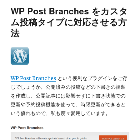
ー
面
WP Post Branches をカスタ
で
ジ
ム投稿タイプに対応させる方
ェ
法
ネ
リ
コ
ン
（Genericons）
を
使
っ
WP Post Branches
という便利なプラグインをご存
て
じでしょうか。公開済みの投稿などの下書きの複製
み
を作成し、公開記事には影響せずに下書き状態での
る
#wpacja2013
更新や予約投稿機能を使って、時限更新ができると
に
いう優れもので、私も度々愛用しています。