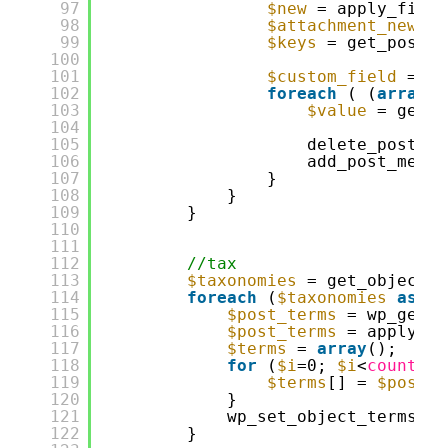
97
$new
= apply_filte
98
$attachment_newid
99
$keys
= get_post_c
100
101
$custom_field
= 
ar
102
foreach
( (
array
) 
103
$value
= get_p
104
105
delete_post_me
106
add_post_meta(
107
}
108
}
109
}
110
111
112
//tax
113
$taxonomies
= get_object_t
114
foreach
(
$taxonomies
as
$t
115
$post_terms
= wp_get_o
116
$post_terms
= apply_fi
117
$terms
= 
array
();
118
for
(
$i
=0; 
$i
<
count
(
$p
119
$terms
[] = 
$post_t
120
}
121
wp_set_object_terms(
$o
122
}