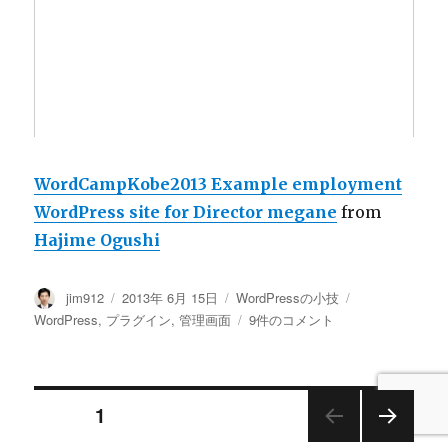
WordCampKobe2013 Example employment
WordPress site for Director megane
from
Hajime Ogushi
投
投
カ
タ
jim912
2013年 6月 15日
WordPressの小技
稿
稿
テ
グ
WordCamp
WordPress
,
プラグイン
,
管理画面
9件のコメント
者
日:
ゴ
Kobe
リ
2013
ー
中
投
に
ページ
1
作
っ