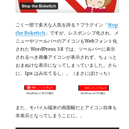
ら
な
い
よ
う
ごく一部で多大な人気を誇る？プラグイン「
Stop
に
the Bokettch
」ですが、レスポンシブ化され、メ
す
ニューやツールバーのアイコンもWebフォント化
る
に
された WordPress 3.8 では、ツールバーに表示
されるべき画像アイコンが表示されず、ちょっと
おまぬけな表示になってしまっていました。さら
に、1px はみ出てるし。。（まさにぼけっち）
また、モバイル端末の画面幅だとアイコン自体も
非表示となってしまうことに。。