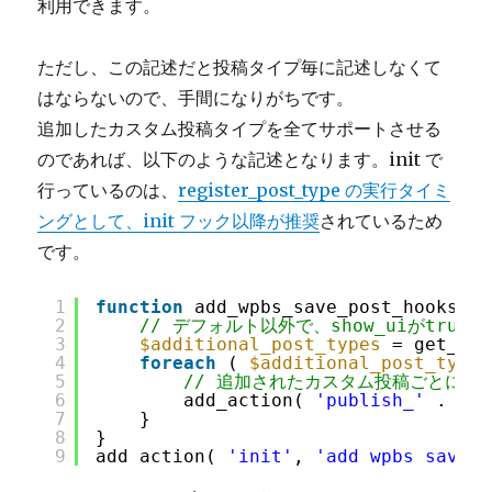
利用できます。
ただし、この記述だと投稿タイプ毎に記述しなくて
はならないので、手間になりがちです。
追加したカスタム投稿タイプを全てサポートさせる
のであれば、以下のような記述となります。init で
行っているのは、
register_post_type の実行タイミ
ングとして、init フック以降が推奨
されているため
です。
1
function
add_wpbs_save_post_hooks() 
2
// デフォルト以外で、show_uiがtr
3
$additional_post_types
= get_pos
4
foreach
( 
$additional_post_types
5
// 追加されたカスタム投稿ごとにフ
6
add_action( 
'publish_'
. 
$po
7
}
8
}
9
add_action( 
'init'
, 
'add_wpbs_save_p