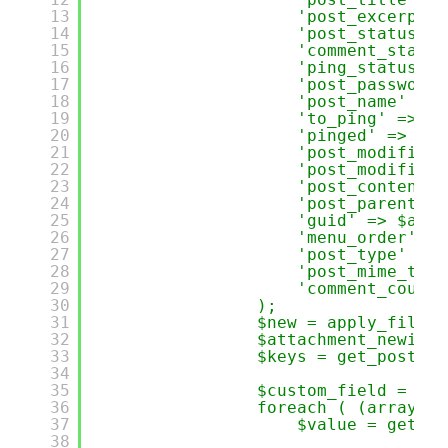
13
'post_excerpt' 
14
'post_status' =
15
'comment_status
16
'ping_status' =
17
'post_password'
18
'post_name' => 
19
'to_ping' => $a
20
'pinged' => $at
21
'post_modified'
22
'post_modified_
23
'post_content_f
24
'post_parent' =
25
'guid' => $atta
26
'menu_order' =>
27
'post_type' => 
28
'post_mime_type
29
'comment_count'
30
);
31
$new = apply_filter
32
$attachment_newid =
33
$keys = get_post_cu
34
35
$custom_field = arr
36
foreach ( (array) $
37
$value = get_po
38