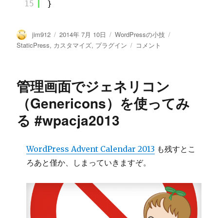
15
}
作
っ
て
投
投
カ
タ
jim912
2014年 7月 10日
WordPressの小技
み
稿
稿
テ
グ
StaticPress
StaticPress
,
カスタマイズ
,
プラグイン
コメント
た
者
日:
ゴ
で
に
リ
リ
ー
ン
管理画面でジェネリコン
ク
切
（Genericons）を使ってみ
れ
る #wpacja2013
の
場
合
は
WordPress Advent Calendar 2013
も残すとこ
フ
ろあと僅か、しまっていきますぞ。
ァ
イ
ル
を
作