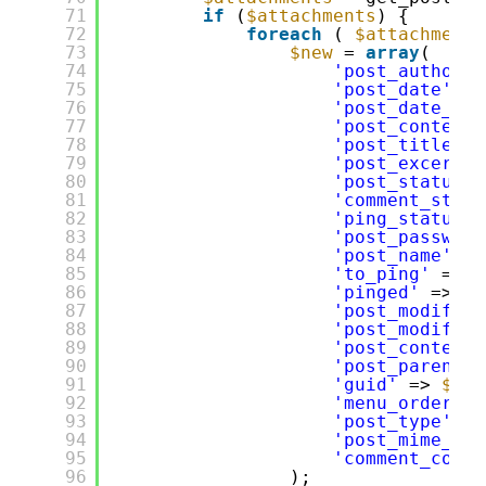
71
if
(
$attachments
) {
72
foreach
( 
$attachments
73
$new
= 
array
(
74
'post_author'
75
'post_date'
=>
76
'post_date_gmt
77
'post_content'
78
'post_title'
=
79
'post_excerpt'
80
'post_status'
81
'comment_statu
82
'ping_status'
83
'post_password
84
'post_name'
=>
85
'to_ping'
=> 
$
86
'pinged'
=> 
$a
87
'post_modified
88
'post_modified
89
'post_content_
90
'post_parent'
91
'guid'
=> 
$att
92
'menu_order'
=
93
'post_type'
=>
94
'post_mime_typ
95
'comment_count
96
);