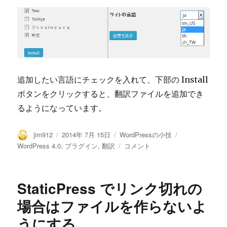
追加したい言語にチェックを入れて、下部の Install
ボタンをクリックすると、翻訳ファイルを追加でき
るようになっています。
投
投
カ
タ
jim912
2014年 7月 15日
WordPressの小技
稿
稿
テ
グ
リ
WordPress 4.0
,
プラグイン
,
翻訳
コメント
者
日:
ゴ
リ
リ
ー
ー
ス
StaticPress でリンク切れの
さ
れ
場合はファイルを作らないよ
て
うにする
な