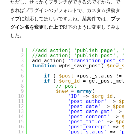
ただし、せっかくブランチができるのですから、で
きればプラグインのデフォルトで、カスタム投稿タ
イプに対応してほしいですよね。某案件では、
プラ
グイン名を変更した上で
以下のように変更してみま
した。
1
//add_action( 'publish_page', 'wpb
2
//add_action( 'publish_post', 'wpb
3
add_action( 
'transition_post_statu
4
function
wpbs_save_post( 
$new_stat
5
6
if
( 
$post
->post_status != 
'pu
7
if
( 
$org_id
= get_post_meta( 
8
// post
9
$new
= 
array
(
10
'ID'
=> 
$org_id
,
11
'post_author'
=> 
$post
12
'post_date'
=> 
$post
->
13
'post_date_gmt'
=> 
$po
14
'post_content'
=> 
$pos
15
'post_title'
=> 
$post
-
16
'post_excerpt'
=> 
$pos
17
'post_status'
=> 
'publ