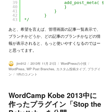
39
add_post_meta( $att
40
}
41
}
42
}
43
*/
あと、希望を言えば、管理画面の記事一覧表示で、
ブランチかどうか、どの記事のブランチかなどの情
報が表示されると、もっと使いやすくなるのではー
と思ってます。
投
投
カ
タ
jim912
2013年 11月 21日
WordPressの小技
稿
稿
テ
グ
WordPress
,
WP Post Branches
,
カスタム投稿タイプ
,
プラグイ
者
日:
ゴ
WP
ン
1件のコメント
リ
Post
ー
Branches
を
WordCamp Kobe 2013中に
カ
ス
作ったプラグイン「Stop the
タ
ム