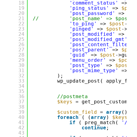
18
'comment_status'
=> 
$p
19
'ping_status'
=> 
$post
20
'post_password'
=> 
$po
21
//          'post_name' => $post->
22
'to_ping'
=> 
$post
->to
23
'pinged'
=> 
$post
->pin
24
'post_modified'
=> 
$po
25
'post_modified_gmt'
=>
26
'post_content_filtered
27
'post_parent'
=> 
$post
28
'guid'
=> 
$post
->guid,
29
'menu_order'
=> 
$post
-
30
'post_type'
=> 
$post
->
31
'post_mime_type'
=> 
$p
32
);
33
wp_update_post( apply_filt
34
35
36
//postmeta
37
$keys
= get_post_custom_ke
38
39
$custom_field
= 
array
();
40
foreach
( (
array
) 
$keys
as
41
if
( preg_match( 
'/^_f
42
continue
;
43