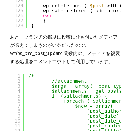
123
124
wp_delete_post( 
$post
->ID );
125
wp_safe_redirect( admin_url( 
'
126
exit
;
127
}
128
}
あと、ブランチの都度に投稿にひも付いたメディア
が増えてしまうのがいやだったので、
wpbs_pre_post_update 関数内の、メディアを複製
する処理をコメントアウトして利用しています。
1
/*
2
//attachment
3
$args = array( 'post_type' 
4
$attachments = get_posts( $
5
if ($attachments) {
6
foreach ( $attachments 
7
$new = array(
8
'post_author' =
9
'post_date' => 
10
'post_date_gmt'
11
'post_content' 
12
'post_title' =>