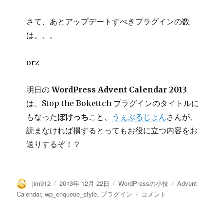
さて、あとアップデートすべきプラグインの数
は。。。
orz
明日の
WordPress Advent Calendar 2013
は、Stop the Bokettch プラグインのタイトルに
もなった
ぼけっち
こと、
うぇぶるじょん
さんが、
読まなければ損するとってもお役に立つ内容をお
送りするぞ！？
投
投
カ
タ
jim912
2013年 12月 22日
WordPressの小技
Advent
稿
稿
テ
グ
管
Calendar
,
wp_enqueue_style
,
プラグイン
コメント
者
日:
ゴ
理
リ
画