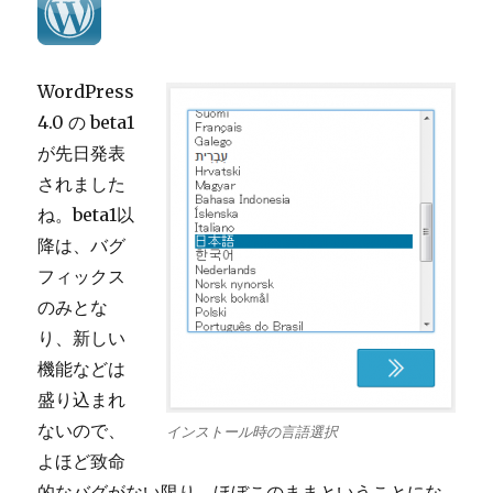
WordPress
4.0 の beta1
が先日発表
されました
ね。beta1以
降は、バグ
フィックス
のみとな
り、新しい
機能などは
盛り込まれ
ないので、
インストール時の言語選択
よほど致命
的なバグがない限り、ほぼこのままということにな