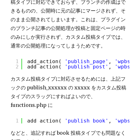
稿タイプに対応できておらず、ブランチの作成はで
きるものの、公開時に元の記事にマージされず、そ
のまま公開されてしまいます。これは、プラグイン
のブランチ記事の公開処理が投稿と固定ページの時
のみにしか実行されず、カスタム投稿タイプでは、
通常の公開処理になってしまうためです。
1
add_action( 
'publish_page'
, 
'wpbs_sa
2
add_action( 
'publish_post'
, 
'wpbs_sa
カスタム投稿タイプに対応させるためには、上記フ
ックの publish_xxxxxx の xxxxx をカスタム投稿
タイプのスラッグにすればよいので、
functions.php に
1
add_action( 
'publish_book'
, 
'wpbs_sa
などと、追記すれば book 投稿タイプでも問題なく