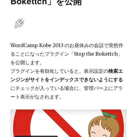
Bokettch」を公開
投
稿
タ
イ
プ
に
対
WordCamp Kobe 2013 のお昼休みの会話で突然作
応
ることになったプラグイン「Stop the Bokettch」
さ
を公開します。
せ
る
プラグインを有効化していると、表示設定の
検索エ
方
ンジンがサイトをインデックスできないようにする
法
にチェックが入っている場合に、管理バー上にアラ
へ
の
ート表示がなされます。