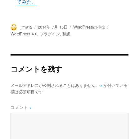
てみた。
投
投
カ
タ
jim912
2014年 7月 15日
WordPressの小技
稿
稿
テ
グ
WordPress 4.0
,
プラグイン
,
翻訳
者
日:
ゴ
リ
ー
コメントを残す
メールアドレスが公開されることはありません。
※
が付いている
欄は必須項目です
コメント
※