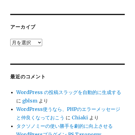
テ
ゴ
リ
ー
アーカイブ
ア
ー
カ
イ
ブ
最近のコメント
WordPress の投稿スラッグを自動的に生成する
に
gblsm
より
WordPress使うなら、PHPのエラーメッセージ
と仲良くなっておこう
に
Chiaki
より
タクソノミーの使い勝手を劇的に向上させる
WordPressプラグイン PS Taxonomy