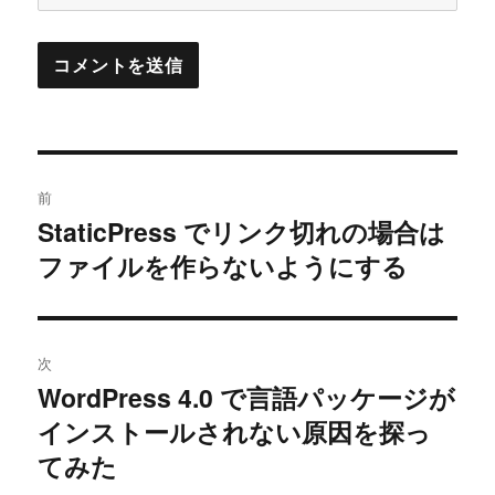
投
前
稿
StaticPress でリンク切れの場合は
過
ファイルを作らないようにする
去
ナ
の
ビ
投
稿:
ゲ
次
WordPress 4.0 で言語パッケージが
次
ー
インストールされない原因を探っ
の
シ
投
てみた
稿: