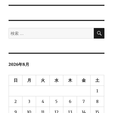
ョ
ン
検
検
索
索
対
象:
2026年8月
日
月
火
水
木
金
土
1
2
3
4
5
6
7
8
9
10
11
12
13
14
15