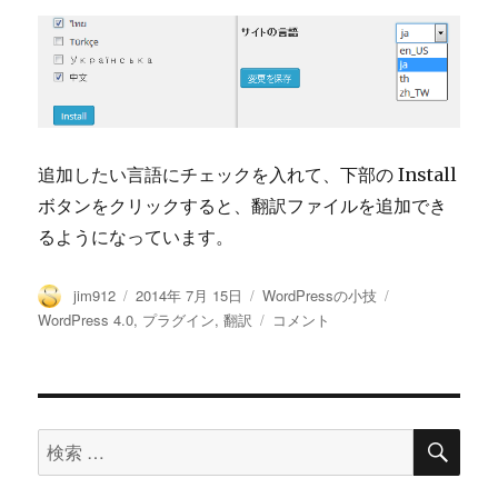
追加したい言語にチェックを入れて、下部の Install
ボタンをクリックすると、翻訳ファイルを追加でき
るようになっています。
投
投
カ
タ
jim912
2014年 7月 15日
WordPressの小技
稿
稿
テ
グ
リ
WordPress 4.0
,
プラグイン
,
翻訳
コメント
者
日:
ゴ
リ
リ
ー
ー
ス
さ
検
れ
検
索
て
索
な