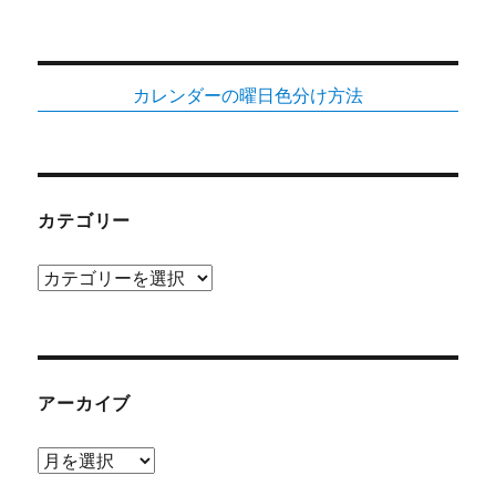
作
っ
て
み
カレンダーの曜日色分け方法
た
に
カテゴリー
カ
テ
ゴ
リ
ー
アーカイブ
ア
ー