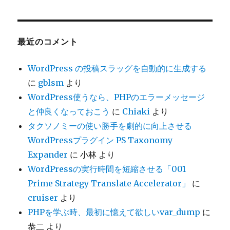
カ
イ
ブ
最近のコメント
WordPress の投稿スラッグを自動的に生成する
に
gblsm
より
WordPress使うなら、PHPのエラーメッセージ
と仲良くなっておこう
に
Chiaki
より
タクソノミーの使い勝手を劇的に向上させる
WordPressプラグイン PS Taxonomy
Expander
に
小林
より
WordPressの実行時間を短縮させる「001
Prime Strategy Translate Accelerator」
に
cruiser
より
PHPを学ぶ時、最初に憶えて欲しいvar_dump
に
恭二
より