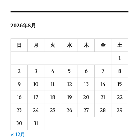
対
い
け
象:
ど
WordPress
2026年8月
4.0
対
応
日
月
火
水
木
金
土
（に
な
1
る
か
2
3
4
5
6
7
8
も
し
9
10
11
12
13
14
15
れ
な
16
17
18
19
20
21
22
い）
プ
23
24
25
26
27
28
29
ラ
グ
30
31
イ
ン
« 12月
を