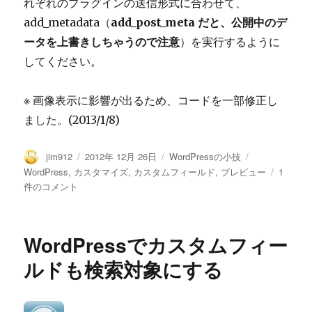
れぞれのプラグインの送信形式に合わせて、
add_metadata（
add_post_meta だと、公開中のデ
ータを上書きしちゃうので注意
）を実行するように
してください。
※ 画像表示に影響が出るため、コードを一部修正し
ました。(2013/1/8)
投
投
カ
タ
jim912
2012年 12月 26日
WordPressの小技
稿
稿
テ
グ
WordPr
WordPress
,
カスタマイズ
,
カスタムフィールド
,
プレビュー
1
者
日:
ゴ
の
件のコメント
リ
カ
ー
ス
タ
WordPressでカスタムフィー
ム
フ
ルドも検索対象にする
ィ
ー
ル