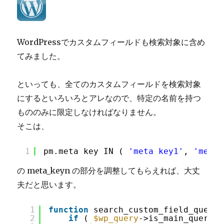
ド
を
プ
レ
WordPressでカスタムフィールドも検索対象に含め
ビ
てみました。
ュ
ー
対
といっても、全てのカスタムフィールドを検索対象
象
にするといろいろとアレなので、特定の名前を持つ
に
す
もののみに限定しなければなりません。
る
そこは、
へ
の
1
pm.meta_key IN ( 
'meta_key1'
, 
'meta_
の meta_keyn の部分を調整してもらえれば、大丈
夫だと思います。
1
function
search_custom_field_query(
2
if
( 
$wp_query
->is_main_query()