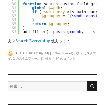
30
function
search_custom_field_groupb
31
global
$wpdb
;
32
if
( 
$wp_query
->is_main_query()
33
$groupby
= 
"{$wpdb->posts}.
34
}
35
return
$groupby
;
36
}
37
add_filter( 
'posts_groupby'
, 
'searc
え？
Search Everything
使えって？
投
投
カ
タ
jim912
2012年 8月 14日
WordPressの小技
カスタマ
稿
稿
テ
グ
WordPress
イズ
,
カスタムフィールド
,
検索
1件のコメント
者
日:
ゴ
で
リ
カ
ー
ス
タ
検
ム
検
索
フ
索
ィ
対
ー
ル
象: