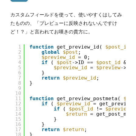
カスタムフィールドを使って、使いやすくはしてみ
たものの、「プレビューに反映されないんですけ
ど！？」と言われてお嘆きの貴方に。
1
function
get_preview_id( 
$post_id
)
2
global
$post
;
3
$preview_id
= 0;
4
if
( 
$post
->ID == 
$post_id
&& i
5
$preview_id
= 
$preview
->ID;
6
}
7
return
$preview_id
;
8
}
9
10
11
function
get_preview_postmeta( 
$ret
12
if
( 
$preview_id
= get_preview_
13
if
( 
$post_id
!= 
$preview_i
14
$return
= get_post_meta
15
}
16
}
17
return
$return
;
18
}