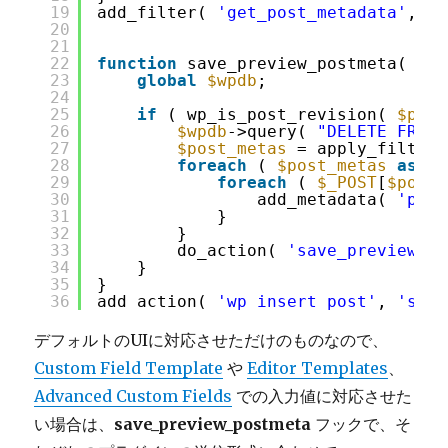
19
add_filter( 
'get_post_metadata'
, 
'g
20
21
22
function
save_preview_postmeta( 
$po
23
global
$wpdb
;
24
25
if
( wp_is_post_revision( 
$post
26
$wpdb
->query( 
"DELETE FROM 
27
$post_metas
= apply_filters
28
foreach
( 
$post_metas
as
$p
29
foreach
( 
$_POST
[
$post_
30
add_metadata( 
'post
31
}
32
}
33
do_action( 
'save_preview_po
34
}
35
}
36
add_action( 
'wp_insert_post'
, 
'save
デフォルトのUIに対応させただけのものなので、
Custom Field Template
や
Editor Templates
、
Advanced Custom Fields
での入力値に対応させた
い場合は、
save_preview_postmeta
フックで、そ