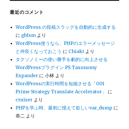
イ
ブ
最近のコメント
WordPress の投稿スラッグを自動的に生成する
に
gblsm
より
WordPress使うなら、PHPのエラーメッセージ
と仲良くなっておこう
に
Chiaki
より
タクソノミーの使い勝手を劇的に向上させる
WordPressプラグイン PS Taxonomy
Expander
に
小林
より
WordPressの実行時間を短縮させる「001
Prime Strategy Translate Accelerator」
に
cruiser
より
PHPを学ぶ時、最初に憶えて欲しいvar_dump
に
恭二
より