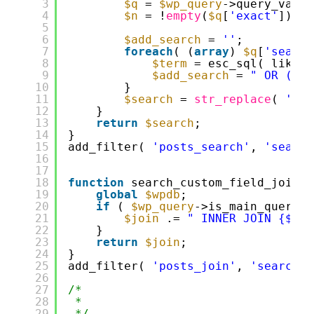
3
$q
= 
$wp_query
->query_vars;
4
$n
= !
empty
(
$q
[
'exact'
]) ? 
5
6
$add_search
= 
''
;
7
foreach
( (
array
) 
$q
[
'search
8
$term
= esc_sql( like_e
9
$add_search
= 
" OR ( pm
10
}
11
$search
= 
str_replace
( 
')))
12
}
13
return
$search
;
14
}
15
add_filter( 
'posts_search'
, 
'search
16
17
18
function
search_custom_field_join( 
19
global
$wpdb
;
20
if
( 
$wp_query
->is_main_query()
21
$join
.= 
" INNER JOIN {$wpd
22
}
23
return
$join
;
24
}
25
add_filter( 
'posts_join'
, 
'search_c
26
27
/*
28
* 
29
*/