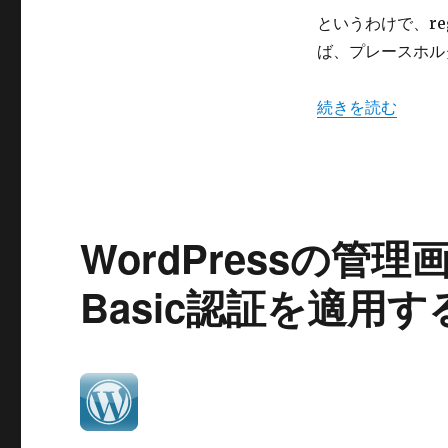
に
というわけで、regist
タ
イ
ば、プレースホル
ト
ル
“WordPress
続きを読む
を
入
力」
を
register_post_type
で
指
WordPressの
定
す
Basic認証を適用する
る
方
法
に