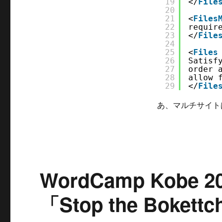
19
</
File
面
20
に
21
<
Files
Basic
22
requir
認
23
</
File
24
証
25
<
Files
を
26
Satisf
適
27
order 
用
28
allow 
29
</
File
す
る.htaccess
あ、マルチサイト
の
記
述
に
WordCamp Kob
「Stop the Boket