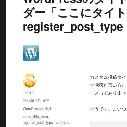
ダー「ここにタイト
register_post_
カスタム投稿タイ
て洒落た言い方し
投
jim912
ースってありませ
稿
投
2014年 9月 18日
者
稿
カ
WordPressの小技
そうです。こいつ
日:
テ
タ
enter_title_here
,
ゴ
グ
register_post_type
,
カスタム
リ