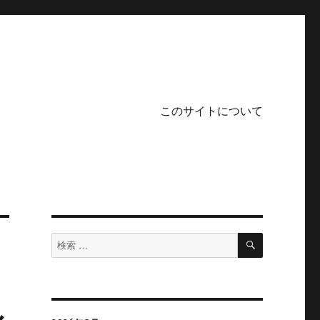
このサイトについて
検
検
索
索
対
象:
ル