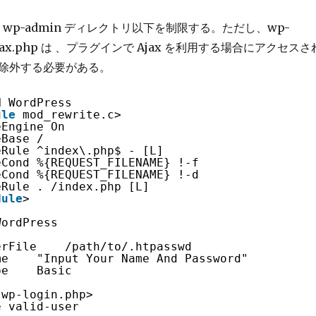
hp と wp-admin ディレクトリ以下を制限する。ただし、wp-
-ajax.php は 、プラグインで Ajax を利用する場合にアクセスさ
除外する必要がある。
N WordPress
ule
mod_rewrite.c>
eEngine On
eBase /
eRule ^index\.php$ - [L]
eCond %{REQUEST_FILENAME} !-f
eCond %{REQUEST_FILENAME} !-d
eRule . /index.php [L]
dule
>
WordPress
erFile    /path/to/.htpasswd
me    "Input Your Name And Password"
pe    Basic
wp-login.php>
e valid-user