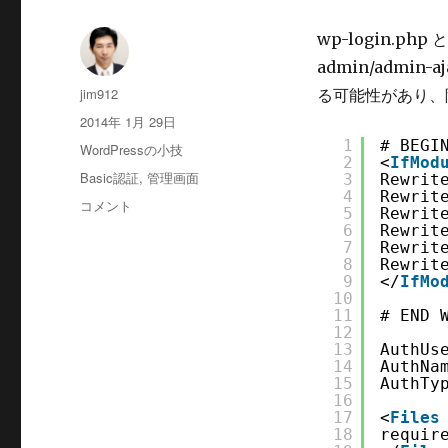
wp-login.p
admin/admin
投
jim912
る可能性があり、
稿
投
2014年 1月 29日
者
稿
1
# BEGI
カ
WordPressの小技
日:
2
<
IfMod
テ
タ
Basic認証
,
管理画面
3
Rewrit
ゴ
4
Rewrit
グ
WordPress
コメント
リ
5
Rewrit
の
6
Rewrit
ー
管
7
Rewrit
8
Rewrit
理
9
</
IfMo
画
10
面
11
# END 
と
12
13
AuthUs
ロ
14
AuthNa
グ
15
AuthTy
イ
16
ン
17
<
Files
18
requir
画