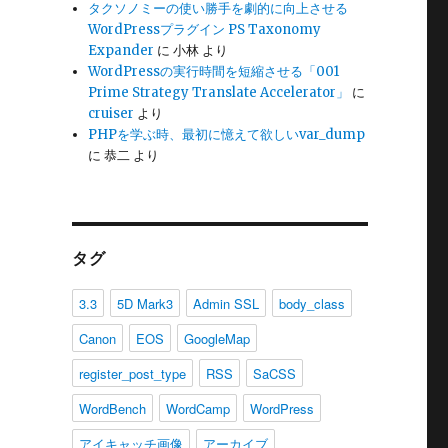
タクソノミーの使い勝手を劇的に向上させる
WordPressプラグイン PS Taxonomy
Expander
に
小林
より
WordPressの実行時間を短縮させる「001
Prime Strategy Translate Accelerator」
に
ter_post_type で指定する方法” の
cruiser
より
PHPを学ぶ時、最初に憶えて欲しいvar_dump
に
恭二
より
タグ
3.3
5D Mark3
Admin SSL
body_class
Canon
EOS
GoogleMap
register_post_type
RSS
SaCSS
WordBench
WordCamp
WordPress
アイキャッチ画像
アーカイブ