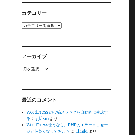
カテゴリー
カ
テ
ゴ
リ
ー
アーカイブ
ア
ー
カ
イ
ブ
最近のコメント
WordPress の投稿スラッグを自動的に生成す
る
に
gblsm
より
ナ
WordPress使うなら、PHPのエラーメッセー
ジと仲良くなっておこう
に
Chiaki
より