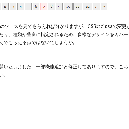
のソースを見てもらえれば分かりますが、CSSのclassの変更
たり、種類が豊富に指定されるため、多様なデザインをカバー
んでもらえる点ではないでしょうか。
]
開いたしました。一部機能追加と修正してありますので、こち
い。
タマイズしやすいWordPressのページナビを作ってみた” の