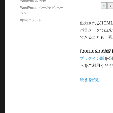
カ
WordPressの小技
グ
日:
テ
イ
タ
WordPress
,
ページナビ
,
ペー
ゴ
ン
グ
ジャー
リ
に
パ
3件のコメント
ー
し
出力されるHTML
ラ
て
パラメータで出来
メ
み
ー
できることも、喜
た
タ
へ
で
の
[2011.06.30追記
カ
ス
プラグイン版
を公
タ
らをご利用くださ
マ
イ
ズ
“パラメータでカス
続きを読む
し
や
す
い
WordPress
の