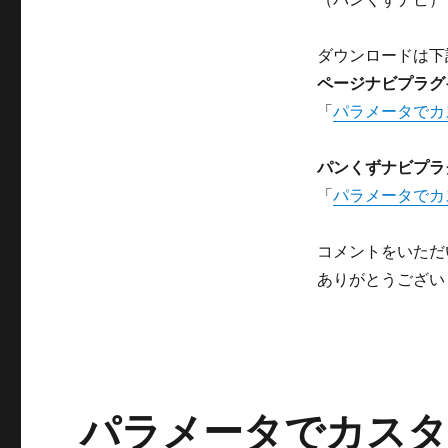
ー
ジ
ナ
ダウンロードは下
ビ
ページナビプラグ
＆
パ
「
パラメータでカ
ン
く
パンくずナビプラ
ず
ナ
「
パラメータでカ
ビ
プ
コメントをいただい
ラ
グ
ありがとうござい
イ
ン
ア
ッ
プ
デ
パラメータでカス
ー
ト