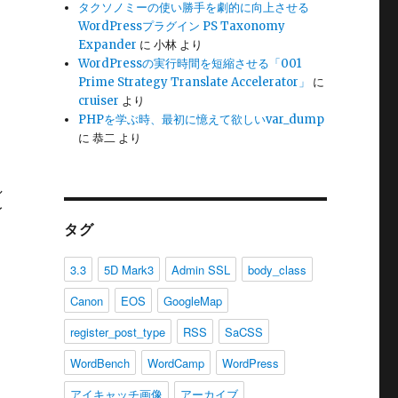
タクソノミーの使い勝手を劇的に向上させる
WordPressプラグイン PS Taxonomy
Expander
に
小林
より
WordPressの実行時間を短縮させる「001
Prime Strategy Translate Accelerator」
に
cruiser
より
PHPを学ぶ時、最初に憶えて欲しいvar_dump
に
恭二
より
し
イ
タグ
3.3
5D Mark3
Admin SSL
body_class
Canon
EOS
GoogleMap
register_post_type
RSS
SaCSS
WordBench
WordCamp
WordPress
アイキャッチ画像
アーカイブ