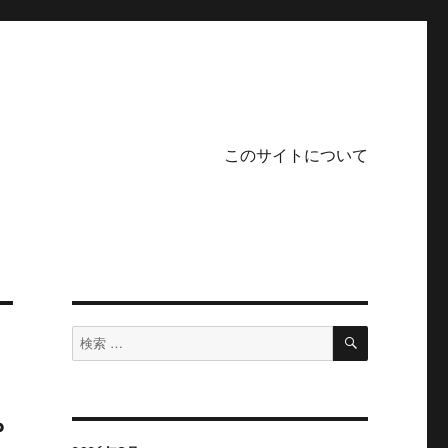
このサイトについて
検
検
索
索
対
象:
プ