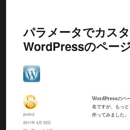
ー
タ
で
カ
パラメータでカス
ス
タ
マ
WordPressのペ
イ
ズ
し
や
す
い
ペ
ー
ジ
WordPress
ナ
名ですが、もっと
ビ
も
投
jim912
作ってみました。
プ
稿
投
2011年 4月 23日
ラ
者
稿