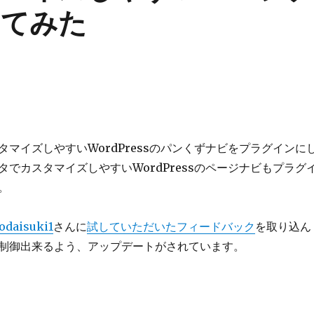
してみた
タマイズしやすいWordPressのパンくずナビをプラグインに
タでカスタマイズしやすいWordPressのページナビもプラグ
。
odaisuki1
さんに
試していただいたフィードバック
を取り込ん
制御出来るよう、アップデートがされています。
スタマイズしやすいページナビもプラグインにしてみた” の