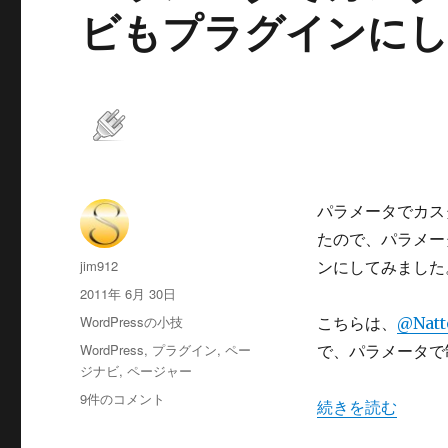
ビもプラグインに
へ
の
パラメータでカス
たので、パラメー
投
jim912
ンにしてみました
稿
投
2011年 6月 30日
者
稿
カ
WordPressの小技
こちらは、
@Natt
日:
テ
タ
WordPress
,
プラグイン
,
ペー
で、パラメータで
ゴ
グ
ジナビ
,
ページャー
リ
パ
9件のコメント
ー
“パラメータでカ
続きを読む
ラ
メ