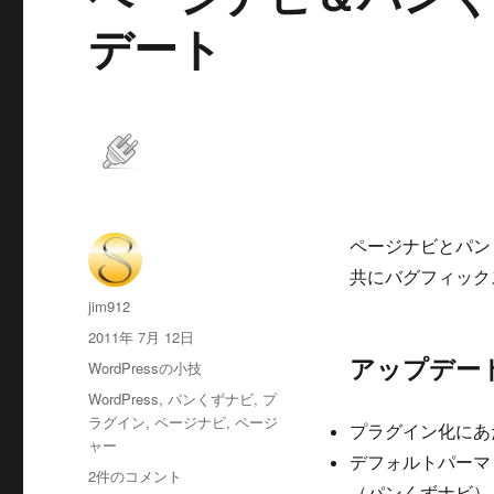
デート
ページナビとパン
共にバグフィック
投
jim912
稿
投
2011年 7月 12日
者
稿
アップデー
カ
WordPressの小技
日:
テ
タ
WordPress
,
パンくずナビ
,
プ
ゴ
グ
ラグイン
,
ページナビ
,
ページ
プラグイン化にあた
リ
ャー
ー
デフォルトパーマ
ペ
2件のコメント
（パンくずナビ）