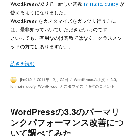
WordPressの3.3で、新しい関数
is_main_query
が
使えるようになりました。
WordPress をカスタマイズをガッツリ行う方に
は、是非知っておいていただきたいものです。
といっても、有用なのは関数ではなく、クラスメソ
ッドの方ではありますが。。
“3.3の新しい関数 is_main_query を使おう” の
続きを読む
投
投
カ
タ
jim912
2011年 12月 22日
WordPressの小技
3.3
,
稿
稿
テ
グ
3.3
is_main_query
,
WordPress
,
カスタマイズ
5件のコメント
者
日:
ゴ
の
リ
新
ー
し
WordPressの3.3のパーマリ
い
関
ンクパフォーマンス改善につ
数
いて調べてみた
is_main_query