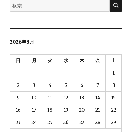
検
ー
検
索
マ
索
リ
対
ン
ク
象:
パ
フ
2026年8月
ォ
ー
マ
日
月
火
水
木
金
土
ン
ス
1
改
善
2
3
4
5
6
7
8
に
つ
9
10
11
12
13
14
15
い
て
16
17
18
19
20
21
22
調
べ
23
24
25
26
27
28
29
て
み