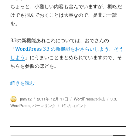
ちょっと、小難しい内容も含んでいますが、概略だ
けでも掴んでおくことは大事なので、是非ご一読
を。
3.3の新機能あれこれについては、おでさんの
「
WordPress 3.3 の新機能をおさらいしよう、そう
しよう
」にうまいことまとめられていますので、そ
ちらを参照のほどを。
“WordPressの3.3のパーマリンクパフォーマンス改善に
続きを読む
投
投
カ
タ
jim912
2011年 12月 17日
WordPressの小技
3.3
,
稿
稿
テ
グ
WordPress
WordPress
,
パーマリンク
1件のコメント
者
日:
ゴ
の
リ
3.3
ー
の
パ