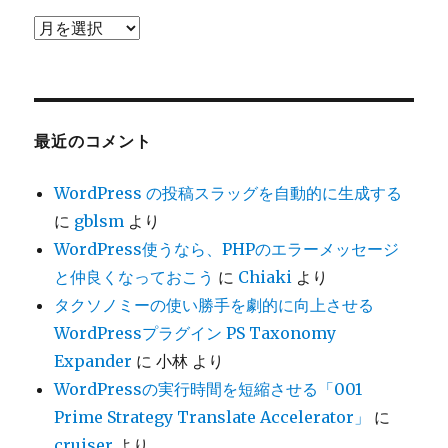
ア
ー
カ
イ
ブ
最近のコメント
WordPress の投稿スラッグを自動的に生成する
に
gblsm
より
WordPress使うなら、PHPのエラーメッセージ
と仲良くなっておこう
に
Chiaki
より
タクソノミーの使い勝手を劇的に向上させる
WordPressプラグイン PS Taxonomy
Expander
に
小林
より
WordPressの実行時間を短縮させる「001
Prime Strategy Translate Accelerator」
に
cruiser
より