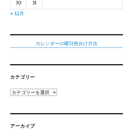
30
31
た
へ
« 12月
の
カレンダーの曜日色分け方法
カテゴリー
カ
テ
ゴ
リ
ー
アーカイブ