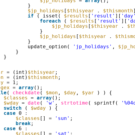
$jp_holidays
= 
array
();
}
$jp_holidays
[
$thisyear
. 
$thismonth
if
( isset( 
$results
[
'result'
][
'day
foreach
( 
$results
[
'result'
][
'd
$jp_holidays
[
$thisyear
. 
$t
}
$jp_holidays
[
$thisyear
. 
$thism
}
update_option( 
'jp_holidays'
, 
$jp_h
}
}
ar
= (int)
$thisyear
;
on
= (int)
$thismonth
;
ay
= 1;
egex
= 
array
();
ile
( 
checkdate
( 
$mon
, 
$day
, 
$yar
) ) {
$classes
= 
array
();
$wday
= 
date
( 
'w'
, 
strtotime
( sprintf( 
'%04
switch
( 
$wday
) {
case
0 :
$classes
[] = 
'sun'
;
break
;
case
6 :
$classes
[] = 
'sat'
;