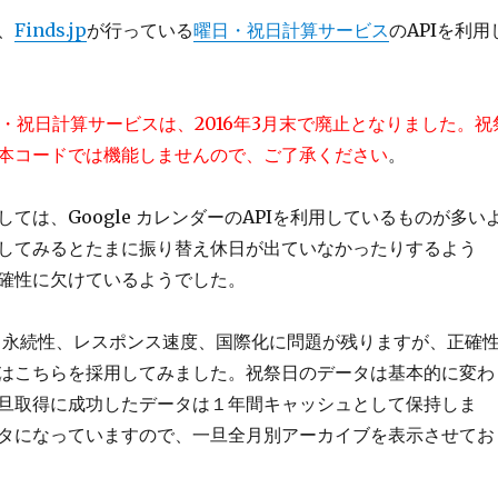
、
Finds.jp
が行っている
曜日・祝日計算サービス
のAPIを利用
p の曜日・祝日計算サービスは、2016年3月末で廃止となりました。祝
本コードでは機能しませんので、ご了承ください
。
ては、Google カレンダーのAPIを利用しているものが多い
してみるとたまに振り替え休日が出ていなかったりするよう
確性に欠けているようでした。
の方は、永続性、レスポンス速度、国際化に問題が残りますが、正確
はこちらを採用してみました。祝祭日のデータは基本的に変わ
旦取得に成功したデータは１年間キャッシュとして保持しま
タになっていますので、一旦全月別アーカイブを表示させてお