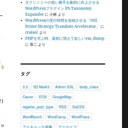
タクソノミーの使い勝手を劇的に向上させる
WordPressプラグイン PS Taxonomy
Expander
に
小林
より
ー
WordPressの実行時間を短縮させる「001
Prime Strategy Translate Accelerator」
に
cruiser
より
PHPを学ぶ時、最初に憶えて欲しいvar_dump
に
恭二
より
t
) {
 
$posts
;
タグ
3.3
5D Mark3
Admin SSL
body_class
Canon
EOS
GoogleMap
2);
register_post_type
RSS
SaCSS
WordBench
WordCamp
WordPress
 weeks disagree with PHP's
アイキャッチ画像
アーカイブ