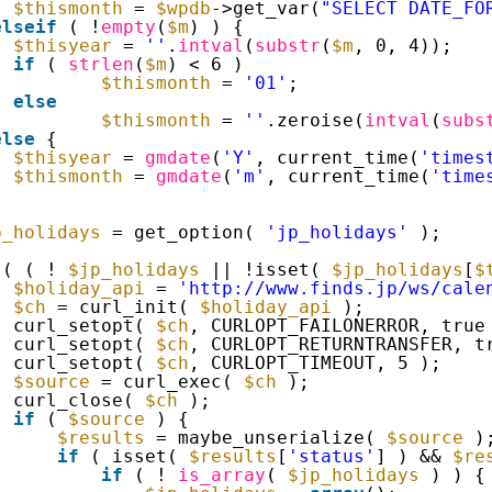
$thismonth
= 
$wpdb
->get_var(
"SELECT DATE_FO
elseif
( !
empty
(
$m
) ) {
$thisyear
= 
''
.
intval
(
substr
(
$m
, 0, 4));
if
( 
strlen
(
$m
) < 6 )
$thismonth
= 
'01'
;
else
$thismonth
= 
''
.zeroise(
intval
(
subs
else
{
$thisyear
= 
gmdate
(
'Y'
, current_time(
'times
$thismonth
= 
gmdate
(
'm'
, current_time(
'time
p_holidays
= get_option( 
'jp_holidays'
);
( ( ! 
$jp_holidays
|| !isset( 
$jp_holidays
[
$
$holiday_api
= 
'
http://www.finds.jp/ws/cale
$ch
= curl_init( 
$holiday_api
);
curl_setopt( 
$ch
, CURLOPT_FAILONERROR, true
curl_setopt( 
$ch
, CURLOPT_RETURNTRANSFER, t
curl_setopt( 
$ch
, CURLOPT_TIMEOUT, 5 );
$source
= curl_exec( 
$ch
);
curl_close( 
$ch
);
if
( 
$source
) {
$results
= maybe_unserialize( 
$source
)
if
( isset( 
$results
[
'status'
] ) && 
$re
if
( ! 
is_array
( 
$jp_holidays
) ) {