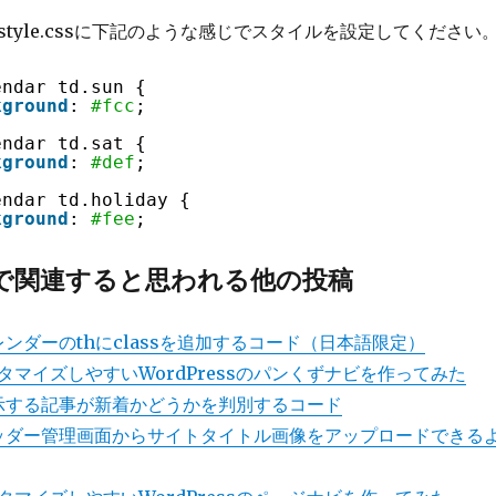
tyle.cssに下記のような感じでスタイルを設定してください
endar td.sun {
kground
: 
#fcc
;
endar td.sat {
kground
: 
#def
;
endar td.holiday {
kground
: 
#fee
;
で関連すると思われる他の投稿
のカレンダーのthにclassを追加するコード（日本語限定）
マイズしやすいWordPressのパンくずナビを作ってみた
で表示する記事が新着かどうかを判別するコード
sのヘッダー管理画面からサイトタイトル画像をアップロードできる