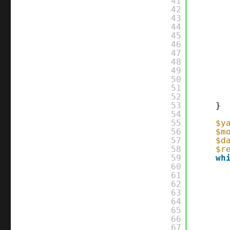
41
42
43
44
45
46
47
48
49
50
51
52
53
}
54
55
$y
56
$m
57
$d
58
$r
59
wh
60
61
62
63
64
65
66
67