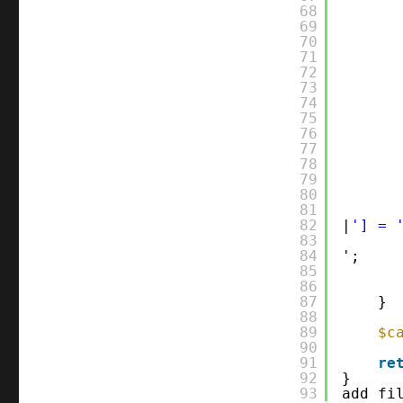
68
69
70
71
72
73
74
75
76
77
78
79
80
81
82
|
'] = 
83
84
';
85
86
87
}
88
89
$c
90
91
re
92
}
93
add_fi