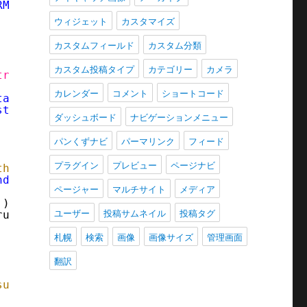
RMAT((DATE_ADD('{$thisyear}0101', INTERVAL $d
ウィジェット
カスタマイズ
カスタムフィールド
カスタム分類
カスタム投稿タイプ
カテゴリー
カメラ
tr
(
$m
, 4, 2)), 2);
カレンダー
コメント
ショートコード
tamp'
));
stamp'
));
ダッシュボード
ナビゲーションメニュー
パンくずナビ
パーマリンク
フィード
プラグイン
プレビュー
ページナビ
thisyear
. 
$thismonth
] ) || 
$jp_holidays
[
$thi
ndar.php?php&y=
'
. 
$thisyear
. 
'&m='
. 
$thism
ページャー
マルチサイト
メディア
 );
ユーザー
投稿サムネイル
投稿タグ
rue );
札幌
検索
画像
画像サイズ
管理画面
翻訳
;
sults
[
'status'
] == 200 ) {