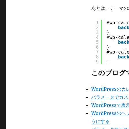
あとは、テーマのs
1
#wp-cal
2
bac
3
}
4
#wp-cal
5
bac
6
}
7
#wp-cal
8
bac
9
}
このブログ
WordPress
パラメータでカスタ
WordPress
WordPres
うにする