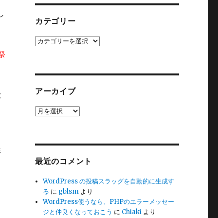
し
カテゴリー
カ
テ
祭
ゴ
リ
ー
アーカイブ
よ
ア
ー
カ
イ
性
ブ
最近のコメント
WordPress の投稿スラッグを自動的に生成す
る
に
gblsm
より
WordPress使うなら、PHPのエラーメッセー
ジと仲良くなっておこう
に
Chiaki
より