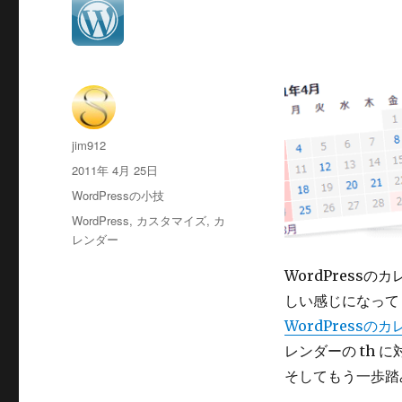
投
jim912
稿
投
2011年 4月 25日
者
稿
カ
WordPressの小技
日:
テ
タ
WordPress
,
カスタマイズ
,
カ
ゴ
グ
レンダー
リ
ー
WordPress
しい感じになって
WordPress
レンダーの th 
そしてもう一歩踏