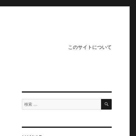
このサイトについて
検
検
索
索
対
象: