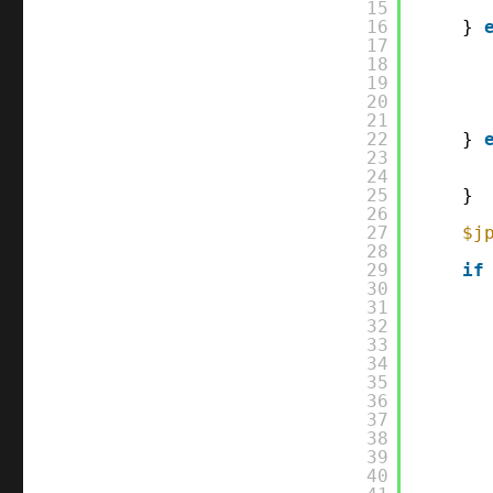
15
16
} 
17
18
19
20
21
22
} 
23
24
25
}
26
27
$j
28
29
if
30
31
32
33
34
35
36
37
38
39
40