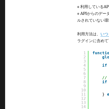
※ 利用しているA
※ APIからのデ
ルされていない環
利用方法は、
いつ
ラグインに含めて
1
functi
2
gl
3
4
if
5
6
7
//
8
if
9
10
11
} 
12
13
14