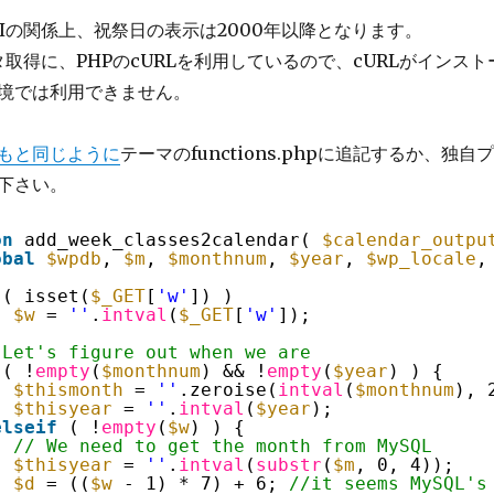
PIの関係上、祝祭日の表示は2000年以降となります。
ータ取得に、PHPのcURLを利用しているので、cURLがインスト
境では利用できません。
もと同じように
テーマのfunctions.phpに追記するか、独自プ
下さい。
on
add_week_classes2calendar( 
$calendar_outpu
obal
$wpdb
, 
$m
, 
$monthnum
, 
$year
, 
$wp_locale
,
( isset(
$_GET
[
'w'
]) )
$w
= 
''
.
intval
(
$_GET
[
'w'
]);
 Let's figure out when we are
( !
empty
(
$monthnum
) && !
empty
(
$year
) ) {
$thismonth
= 
''
.zeroise(
intval
(
$monthnum
), 
$thisyear
= 
''
.
intval
(
$year
);
elseif
( !
empty
(
$w
) ) {
// We need to get the month from MySQL
$thisyear
= 
''
.
intval
(
substr
(
$m
, 0, 4));
$d
= ((
$w
- 1) * 7) + 6; 
//it seems MySQL's