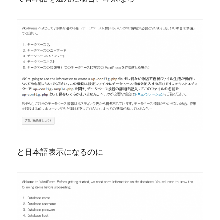
「こ
こ
に
タ
イ
ト
ル
を
入
力」
を
register_post_type
で
指
と日本語表示になるのに
定
す
る
方
法
に