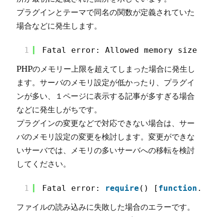
プラグインとテーマで同名の関数が定義されていた
場合などに発生します。
1
Fatal error: Allowed memory size of 
PHPのメモリー上限を超えてしまった場合に発生し
ます。サーバのメモリ設定が低かったり、プラグイ
ンが多い、１ページに表示する記事が多すぎる場合
などに発生しがちです。
プラグインの変更などで対応できない場合は、サー
バのメモリ設定の変更を検討します。変更ができな
いサーバでは、メモリの多いサーバへの移転を検討
してください。
1
Fatal error: 
require
() [
function
.
req
ファイルの読み込みに失敗した場合のエラーです。