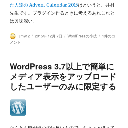
た人達の Advent Calendar 2015
はというと、井村
先生です。プラグイン作るときに考えるあれこれと
は興味深い。
投
投
カ
WordPress
jim912
2015年 12月 7日
WordPressの小技
1件のコ
稿
稿
テ
使
メント
者
日:
ゴ
う
リ
な
ー
ら、
WordPress 3.7以上で簡単に
PHP
の
メディア表示をアップロード
エ
したユーザーのみに限定する
ラ
ー
メ
ッ
セ
ー
ジ
と
なんとも時が経つのは早いもので、ちょっとほって