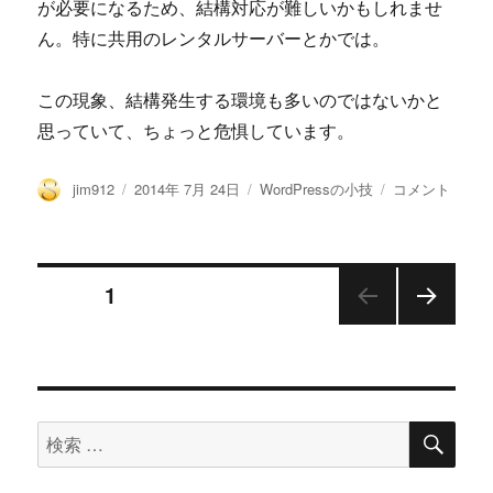
が必要になるため、結構対応が難しいかもしれませ
ん。特に共用のレンタルサーバーとかでは。
この現象、結構発生する環境も多いのではないかと
思っていて、ちょっと危惧しています。
投
投
カ
WordPress
jim912
2014年 7月 24日
WordPressの小技
コメント
稿
稿
テ
4.0
者
日:
ゴ
で
リ
言
ー
語
投
ページ
1
パ
ッ
次の
稿
ケ
ペー
ー
ジ
の
ジ
が
検
検
イ
ペ
索
ン
索
ス