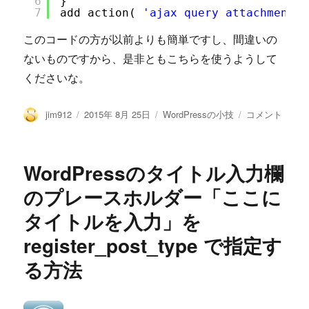
6
}
7
add_action( 
'ajax_query_attachments_
このコードの方が以前よりも簡単ですし、間違いの
ないものですから、是非ともこちらを使うようして
くださいな。
投
投
カ
WordPress
jim912
2015年 8月 25日
WordPressの小技
コメント
稿
稿
テ
3.7
者
日:
ゴ
以
リ
上
WordPressのタイトル入力欄
ー
で
簡
のプレースホルダー「ここに
単
タイトルを入力」を
に
メ
register_post_type で指定す
デ
ィ
る方法
ア
表
示