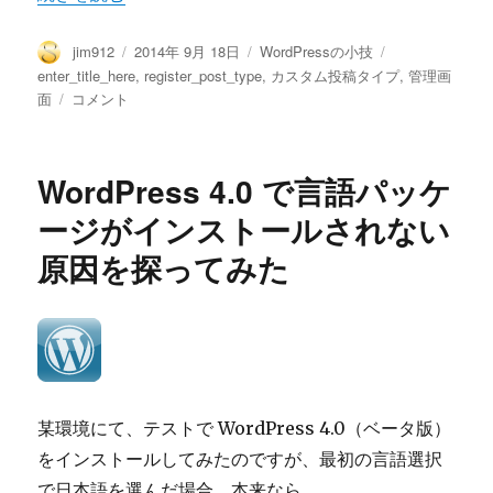
投
投
カ
タ
jim912
2014年 9月 18日
WordPressの小技
稿
稿
テ
グ
enter_title_here
,
register_post_type
,
カスタム投稿タイプ
,
管理画
者
日:
ゴ
WordPress
面
コメント
リ
の
ー
タ
イ
WordPress 4.0 で言語パッケ
ト
ル
ージがインストールされない
入
原因を探ってみた
力
欄
の
プ
レ
ー
ス
ホ
某環境にて、テストで WordPress 4.0（ベータ版）
ル
をインストールしてみたのですが、最初の言語選択
ダ
で日本語を選んだ場合、本来なら
ー