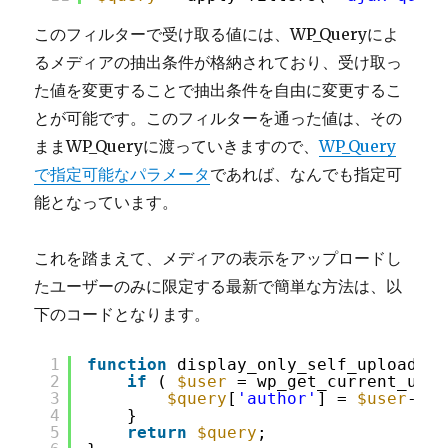
このフィルターで受け取る値には、WP_Queryによ
るメディアの抽出条件が格納されており、受け取っ
た値を変更することで抽出条件を自由に変更するこ
とが可能です。このフィルターを通った値は、その
ままWP_Queryに渡っていきますので、
WP_Query
で指定可能なパラメータ
であれば、なんでも指定可
能となっています。
これを踏まえて、メディアの表示をアップロードし
たユーザーのみに限定する最新で簡単な方法は、以
下のコードとなります。
1
function
display_only_self_uploaded_
2
if
( 
$user
= wp_get_current_user
3
$query
[
'author'
] = 
$user
->ID
4
}
5
return
$query
;