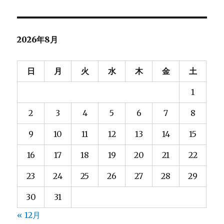
ー
対
ト
象:
ー
ジ
ル
2026年8月
さ
れ
送
な
日
月
火
水
木
金
土
い
り
原
1
因
を
2
3
4
5
6
7
8
探
っ
9
10
11
12
13
14
15
て
み
16
17
18
19
20
21
22
た
に
23
24
25
26
27
28
29
30
31
« 12月