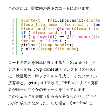
この違いは、関数内の以下のコードによります。
1
$context
= trailingslashit(
$context
)
2
$temp_file_name
= 
$context
. 
'temp-w
3
$temp_handle
= @
fopen
(
$temp_file_nam
4
if
( 
$temp_handle
) {
5
if
( 
getmyuid
() == @
fileowner
(
$temp_
6
$method
= 
'direct'
;
7
@fclose(
$temp_handle
);
8
@unlink(
$temp_file_name
);
9
}
コードの内容を簡単に説明すると、$context （イ
ンストール時は wp-contentディレクトリのパス）
に、検証用の一時ファイルを作成し、そのファイル
所有者と、getmyuid 関数で、
PHP スクリプト所有
者が同一かどうかのチェックを行っています。
このチェックが失敗（所有者が異なったり、ファイ
ルが作成できなかった）した場合、$method に