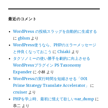
カ
イ
ブ
最近のコメント
WordPress の投稿スラッグを自動的に生成する
に
gblsm
より
WordPress使うなら、PHPのエラーメッセージ
と仲良くなっておこう
に
Chiaki
より
タクソノミーの使い勝手を劇的に向上させる
WordPressプラグイン PS Taxonomy
Expander
に
小林
より
WordPressの実行時間を短縮させる「001
Prime Strategy Translate Accelerator」
に
cruiser
より
PHPを学ぶ時、最初に憶えて欲しいvar_dump
に
恭二
より