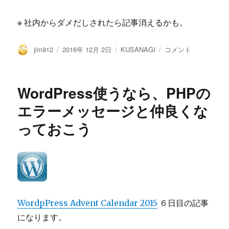
※ 社内からダメだしされたら記事消えるかも。
投
投
カ
KUSANAGI
jim912
2016年 12月 2日
KUSANAGI
コメント
稿
稿
テ
由
者
日:
ゴ
来
リ
の
WordPress使うなら、PHPの
ー
ヒ
ミ
エラーメッセージと仲良くな
ツ
っておこう
に
WordpPress Advent Calendar 2015
６日目の記事
になります。