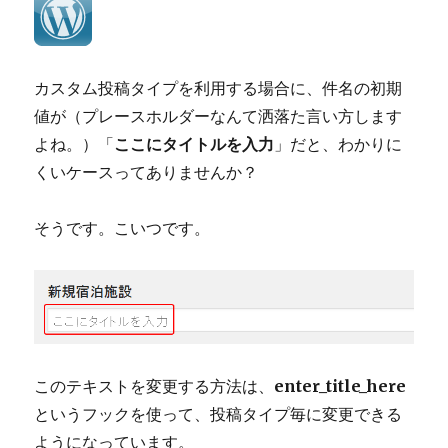
を
ア
ッ
プ
カスタム投稿タイプを利用する場合に、件名の初期
ロ
ー
値が（プレースホルダーなんて洒落た言い方します
ド
よね。）「
ここにタイトルを入力
」だと、わかりに
し
くいケースってありませんか？
た
ユ
ー
そうです。こいつです。
ザ
ー
の
み
に
限
定
このテキストを変更する方法は、
enter_title_here
す
る
というフックを使って、投稿タイプ毎に変更できる
に
ようになっています。