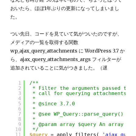
仲
おいたら、ほぼ1年ぶりの更新になってしまいまし
良
く
た。
な
っ
つい先日、コードを見ていて気がついたのですが、
て
お
メディアの一覧を取得する関数
こ
wp_ajax_query_attachments に WordPress 3.7 か
う
ら、ajax_query_attachments_args フィルターが
へ
の
追加されていることに気がつきました。（遅
1
/**
2
* Filter the arguments passed to W
3
* call for querying attachments.
4
*
5
* @since 3.7.0
6
*
7
* @see WP_Query::parse_query()
8
*
9
* @param array $query An array of 
10
*/
11
$query
= apply_filters( 
'ajax_query