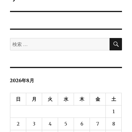
ン
稿:
検
検
索
索
対
象:
2026年8月
日
月
火
水
木
金
土
1
2
3
4
5
6
7
8