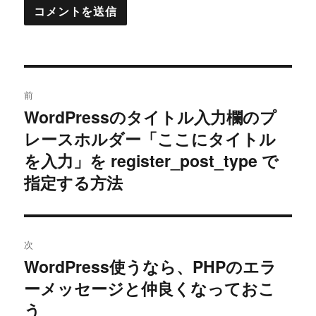
投
前
稿
WordPressのタイトル入力欄のプ
過
レースホルダー「ここにタイトル
去
ナ
の
を入力」を register_post_type で
ビ
投
指定する方法
稿:
ゲ
ー
次
シ
WordPress使うなら、PHPのエラ
次
ーメッセージと仲良くなっておこ
ョ
の
投
う