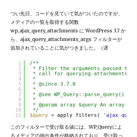
つい先日、コードを見ていて気がついたのですが、
メディアの一覧を取得する関数
wp_ajax_query_attachments に WordPress 3.7 か
ら、ajax_query_attachments_args フィルターが
追加されていることに気がつきました。（遅
1
/**
2
* Filter the arguments passed to W
3
* call for querying attachments.
4
*
5
* @since 3.7.0
6
*
7
* @see WP_Query::parse_query()
8
*
9
* @param array $query An array of 
10
*/
11
$query
= apply_filters( 
'ajax_query
このフィルターで受け取る値には、WP_Queryによ
るメディアの抽出条件が格納されており、受け取っ