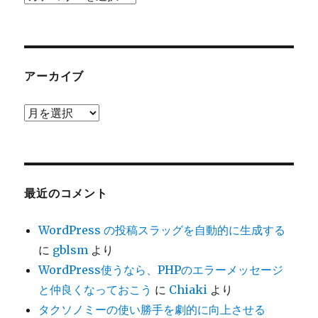
テ
ゴ
リ
ー
アーカイブ
ア
ー
カ
イ
ブ
最近のコメント
WordPress の投稿スラッグを自動的に生成する
に
gblsm
より
WordPress使うなら、PHPのエラーメッセージ
と仲良くなっておこう
に
Chiaki
より
タクソノミーの使い勝手を劇的に向上させる