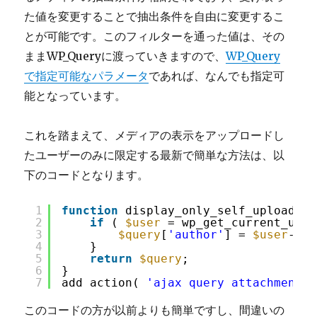
た値を変更することで抽出条件を自由に変更するこ
とが可能です。このフィルターを通った値は、その
ままWP_Queryに渡っていきますので、
WP_Query
で指定可能なパラメータ
であれば、なんでも指定可
能となっています。
これを踏まえて、メディアの表示をアップロードし
たユーザーのみに限定する最新で簡単な方法は、以
下のコードとなります。
1
function
display_only_self_uploaded_
2
if
( 
$user
= wp_get_current_user
3
$query
[
'author'
] = 
$user
->ID
4
}
5
return
$query
;
6
}
7
add_action( 
'ajax_query_attachments_
このコードの方が以前よりも簡単ですし、間違いの