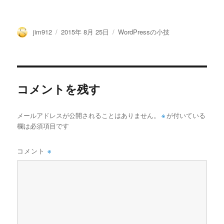
投
投
カ
jim912
2015年 8月 25日
WordPressの小技
稿
稿
テ
者
日:
ゴ
リ
ー
コメントを残す
メールアドレスが公開されることはありません。
※
が付いている
欄は必須項目です
コメント
※