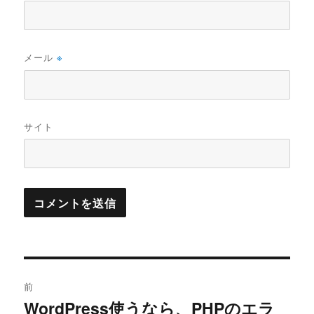
メール
※
サイト
投
前
稿
WordPress使うなら、PHPのエラ
過