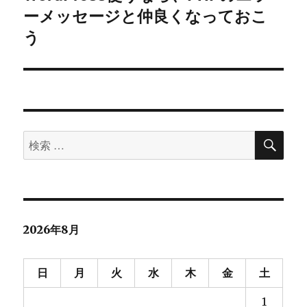
ーメッセージと仲良くなっておこ
去
ナ
の
う
ビ
投
稿:
ゲ
ー
シ
検
検
索
ョ
索
対
ン
象:
2026年8月
日
月
火
水
木
金
土
1