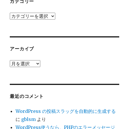
カテゴリー
カ
テ
ゴ
リ
ー
アーカイブ
ア
ー
カ
イ
ブ
最近のコメント
WordPress の投稿スラッグを自動的に生成する
に
gblsm
より
WordPress使うなら、PHPのエラーメッセージ