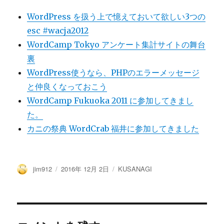
WordPress を扱う上で憶えておいて欲しい3つの
esc #wacja2012
WordCamp Tokyo アンケート集計サイトの舞台
裏
WordPress使うなら、PHPのエラーメッセージ
と仲良くなっておこう
WordCamp Fukuoka 2011 に参加してきまし
た。
カニの祭典 WordCrab 福井に参加してきました
投
投
カ
jim912
2016年 12月 2日
KUSANAGI
稿
稿
テ
者
日:
ゴ
リ
ー