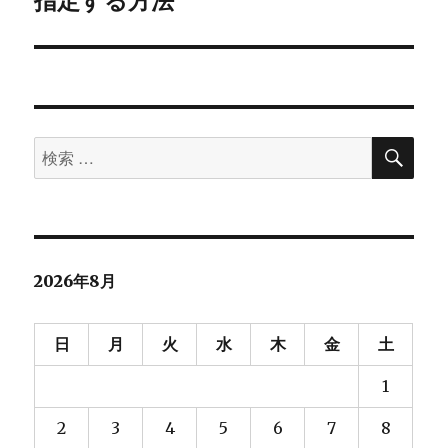
ン
検
検
索
索
対
象:
2026年8月
日
月
火
水
木
金
土
1
2
3
4
5
6
7
8