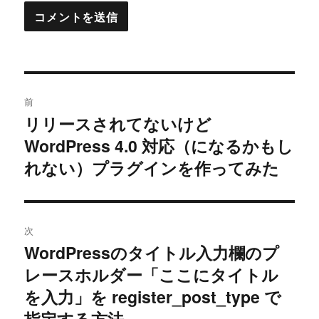
投
前
稿
リリースされてないけど
過
WordPress 4.0 対応（になるかもし
去
ナ
の
れない）プラグインを作ってみた
ビ
投
稿:
ゲ
次
ー
WordPressのタイトル入力欄のプ
次
シ
レースホルダー「ここにタイトル
の
投
を入力」を register_post_type で
ョ
稿:
指定する方法