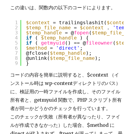
この違いは、関数内の以下のコードによります。
1
$context
= trailingslashit(
$context
)
2
$temp_file_name
= 
$context
. 
'temp-w
3
$temp_handle
= @
fopen
(
$temp_file_nam
4
if
( 
$temp_handle
) {
5
if
( 
getmyuid
() == @
fileowner
(
$temp_
6
$method
= 
'direct'
;
7
@fclose(
$temp_handle
);
8
@unlink(
$temp_file_name
);
9
}
コードの内容を簡単に説明すると、$context （イ
ンストール時は wp-contentディレクトリのパス）
に、検証用の一時ファイルを作成し、そのファイル
所有者と、getmyuid 関数で、
PHP スクリプト所有
者が同一かどうかのチェックを行っています。
このチェックが失敗（所有者が異なったり、ファイ
ルが作成できなかった）した場合、$method に
direct が代入されず、ftpext が返ってしまって、最