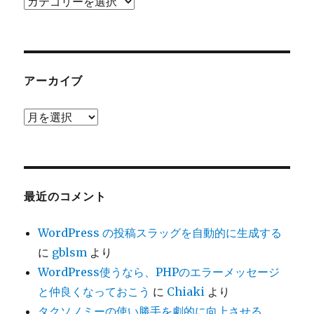
カ
テ
ゴ
リ
ー
アーカイブ
ア
ー
カ
イ
ブ
最近のコメント
WordPress の投稿スラッグを自動的に生成する
に
gblsm
より
WordPress使うなら、PHPのエラーメッセージ
と仲良くなっておこう
に
Chiaki
より
タクソノミーの使い勝手を劇的に向上させる