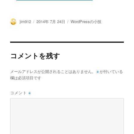
投
投
カ
jim912
2014年 7月 24日
WordPressの小技
稿
稿
テ
者
日:
ゴ
リ
ー
コメントを残す
メールアドレスが公開されることはありません。
※
が付いている
欄は必須項目です
コメント
※