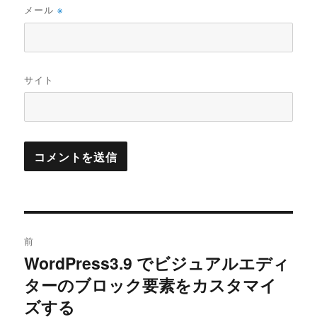
メール
※
サイト
投
前
稿
WordPress3.9 でビジュアルエディ
過
ターのブロック要素をカスタマイ
去
ナ
の
ズする