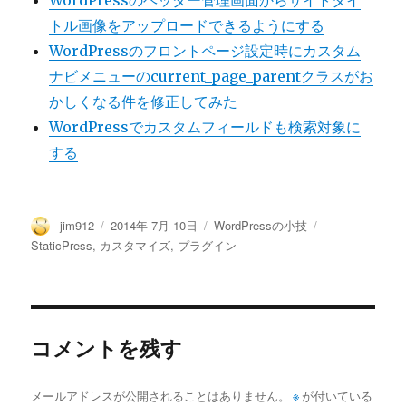
WordPressのヘッダー管理画面からサイトタイ
トル画像をアップロードできるようにする
WordPressのフロントページ設定時にカスタム
ナビメニューのcurrent_page_parentクラスがお
かしくなる件を修正してみた
WordPressでカスタムフィールドも検索対象に
する
投
投
カ
タ
jim912
2014年 7月 10日
WordPressの小技
稿
稿
テ
グ
StaticPress
,
カスタマイズ
,
プラグイン
者
日:
ゴ
リ
ー
コメントを残す
メールアドレスが公開されることはありません。
※
が付いている