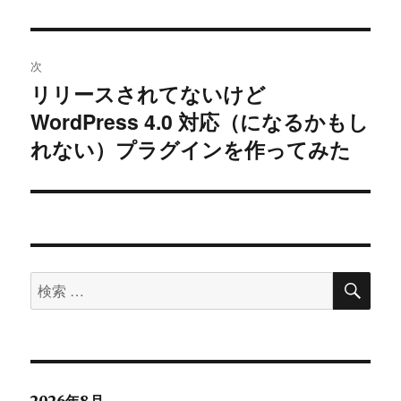
ビ
投
稿:
ゲ
次
ー
リリースされてないけど
次
シ
WordPress 4.0 対応（になるかもし
の
投
れない）プラグインを作ってみた
ョ
稿:
ン
検
検
索
索
対
象: