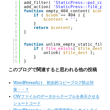
1
add_filter( 
'StaticPress::put_conte
2
add_action( 
'StaticPress::file_put'
3
function
empty_404_content( 
$conten
4
if
( 
$code
== 404 ) {
5
$content
= 
''
;
6
}
7
return
$content
;
8
}
9
10
11
function
unlink_empty_static_file( 
12
if
( 
file_exists
( 
$file_dest
) 
13
unlink( 
$file_dest
);
14
}
15
}
このブログで関連すると思われる他の投稿
WordPress向け、初歩的コピーブログ防止対
策・・？
CSVファイルのデータからテーブルを表示させる
ショートコード