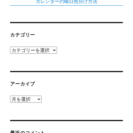
カレンダーの曜日色分け方法
カテゴリー
カ
テ
ゴ
リ
ー
アーカイブ
ア
ー
カ
イ
ブ
最近のコメント