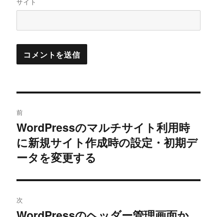
サイト
投
前
稿
WordPressのマルチサイト利用時
過
に新規サイト作成時の設定・初期デ
去
ナ
の
ータを変更する
ビ
投
稿:
ゲ
次
ー
WordPressのヘッダー管理画面か
次