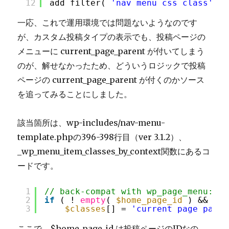
12
add_filter( 
'nav_menu_css_class'
, 
'
一応、これで運用環境では問題ないようなのです
が、カスタム投稿タイプの表示でも、投稿ページの
メニューに current_page_parent が付いてしまう
のが、解せなかったため、どういうロジックで投稿
ページの current_page_parent が付くのかソース
を追ってみることにしました。
該当箇所は、wp-includes/nav-menu-
template.phpの396-398行目（ver 3.1.2）、
_wp_menu_item_classes_by_context関数にあるコ
ードです。
1
// back-compat with wp_page_menu: ad
2
if
( ! 
empty
( 
$home_page_id
) && 
'po
3
$classes
[] = 
'current_page_paren
ここで、$home_page_id は投稿ページのIDなの