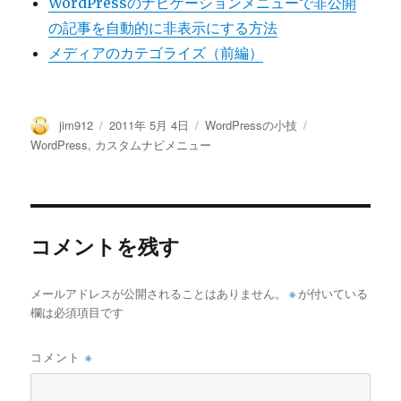
WordPressのナビゲーションメニューで非公開
の記事を自動的に非表示にする方法
メディアのカテゴライズ（前編）
投
投
カ
タ
jim912
2011年 5月 4日
WordPressの小技
稿
稿
テ
グ
WordPress
,
カスタムナビメニュー
者
日:
ゴ
リ
ー
コメントを残す
メールアドレスが公開されることはありません。
※
が付いている
欄は必須項目です
コメント
※