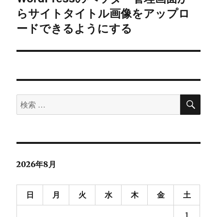
シ
らサイトタイトル画像をアップロ
の
投
ードできるようにする
ョ
稿:
ン
検
検
索
索
対
象:
2026年8月
日
月
火
水
木
金
土
1