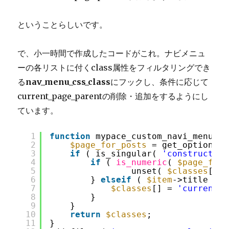
ということらしいです。
で、小一時間で作成したコードがこれ。ナビメニュ
ーの各リストに付くclass属性をフィルタリングでき
る
nav_menu_css_class
にフックし、条件に応じて
current_page_parentの削除・追加をするようにし
ています。
1
function
mypace_custom_navi_menu( 
$
2
$page_for_posts
= get_option( 
'
3
if
( is_singular( 
'construction
4
if
( 
is_numeric
( 
$page_for_
5
unset( 
$classes
[
$ke
6
} 
elseif
( 
$item
->title == 
7
$classes
[] = 
'current_p
8
}
9
}
10
return
$classes
;
11
}