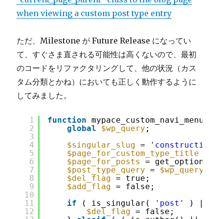
when viewing a custom post type entry
ただ、Milestone が Future Release になってい
て、すぐさま直される可能性は高くないので、最初
のコードをリファクタリングして、他の状況（カス
タム分類とかね）においても正しく動作するように
してみました。
1
function
mypace_custom_navi_menu( 
$
2
global
$wp_query
;
3
4
$singular_slug
= 
'construction'
5
$page_for_custom_type_title
= 
6
$page_for_posts
= get_option( 
'
7
$post_type_query
= 
$wp_query
->q
8
$del_flag
= true;
9
$add_flag
= false;
10
11
if
( is_singular( 
'post'
) || i
12
$del_flag
= false;