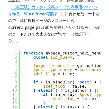
上記は、マイペースクリエイターさん独自の環境
（
【改正版】カスタム投稿タイプの表示用のページ
を作る－WordPress備忘録－
）に合わせたコードな
ので、単に投稿ページのメニューから
current_page_parent を削除したいだけなら、下記
のコードだけで大丈夫なはずです。（検証不十
分。。
1
function
mypace_custom_navi_menu( 
$
2
global
$wp_query
;
3
4
$page_for_posts
= get_option( 
'
5
$post_type_query
= 
$wp_query
->q
6
$del_flag
= true;
7
8
if
( is_singular( 
'post'
) || i
9
$del_flag
= false;
10
} 
elseif
( ( is_author() || is_
11
if
( in_array( 
$post_type_q
12
$del_flag
= false;
13
}
14
} 
elseif
( is_tax() ) {