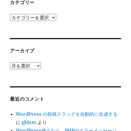
カテゴリー
カ
テ
ゴ
リ
ー
アーカイブ
ア
ー
カ
イ
ブ
最近のコメント
WordPress の投稿スラッグを自動的に生成する
に
gblsm
より
WordPress使うなら、PHPのエラーメッセージ