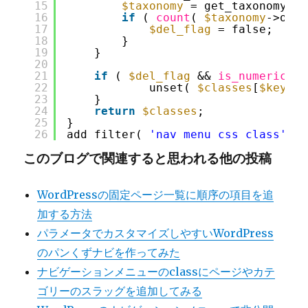
15
$taxonomy
= get_taxonomy( 
$
16
if
( 
count
( 
$taxonomy
->obje
17
$del_flag
= false;
18
}
19
}
20
21
if
( 
$del_flag
&& 
is_numeric
( 
$
22
unset( 
$classes
[
$key
] )
23
}
24
return
$classes
;
25
}
26
add_filter( 
'nav_menu_css_class'
, 
'
このブログで関連すると思われる他の投稿
WordPressの固定ページ一覧に順序の項目を追
加する方法
パラメータでカスタマイズしやすいWordPress
のパンくずナビを作ってみた
ナビゲーションメニューのclassにページやカテ
ゴリーのスラッグを追加してみる