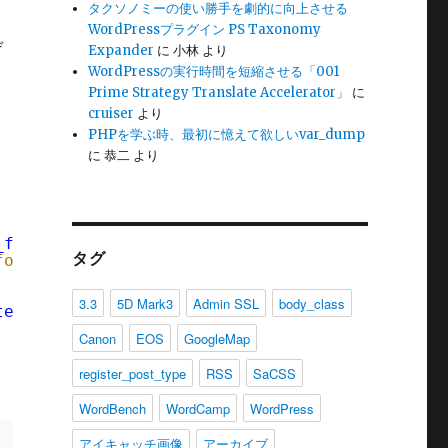
タクソノミーの使い勝手を劇的に向上させる
WordPressプラグイン PS Taxonomy
デ
Expander
に
小林
より
WordPressの実行時間を短縮させる「001
Prime Strategy Translate Accelerator」
に
cruiser
より
PHPを学ぶ時、最初に憶えて欲しいvar_dump
に
恭二
より
_forum_url'
] );
タグ
forum_url
);
3.3
5D Mark3
Admin SSL
body_class
te_option'
);
Canon
EOS
GoogleMap
register_post_type
RSS
SaCSS
WordBench
WordCamp
WordPress
アイキャッチ画像
アーカイブ