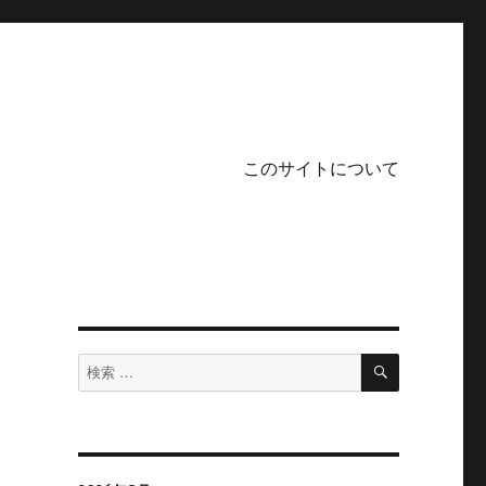
このサイトについて
検
検
索
索
対
象: