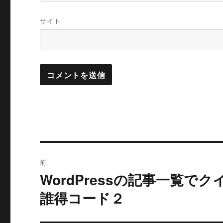
サイト
投
前
稿
WordPressの記事一覧
過
去
ナ
誰得コード２
の
ビ
投