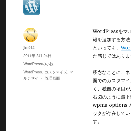
WordPres
報を追加する方法
投
jim912
といっても、
Wo
稿
投
2011年 3月 24日
た感じではありま
者
稿
カ
WordPressの小技
日:
テ
タ
WordPress
,
カスタマイズ
,
マ
残念なことに、ネ
ゴ
グ
ルチサイト
,
管理画面
面でのカスタマイ
リ
ー
く、独自の項目が
右図のように最下
wpmu_optio
ックが存在してい
す。