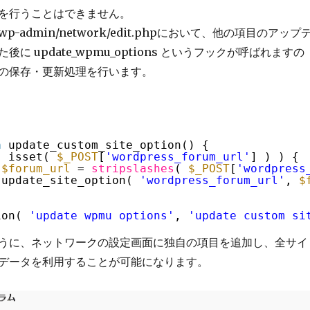
を行うことはできません。
-admin/network/edit.phpにおいて、他の項目のアップ
に update_wpmu_options というフックが呼ばれますの
の保存・更新処理を行います。
n
update_custom_site_option() {
( isset( 
$_POST
[
'wordpress_forum_url'
] ) ) {
$forum_url
= 
stripslashes
( 
$_POST
[
'wordpress
update_site_option( 
'wordpress_forum_url'
, 
$
ion( 
'update_wpmu_options'
, 
'update_custom_si
うに、ネットワークの設定画面に独自の項目を追加し、全サイ
データを利用することが可能になります。