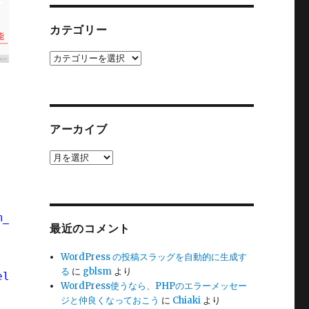
カテゴリー
カ
テ
ゴ
リ
ー
アーカイブ
ア
ー
カ
イ
ブ
m_url"
size=
"40"
value=
"<?php echo esc_html( 
最近のコメント
WordPress の投稿スラッグを自動的に生成す
る
に
gblsm
より
elds'
);
WordPress使うなら、PHPのエラーメッセー
ジと仲良くなっておこう
に
Chiaki
より