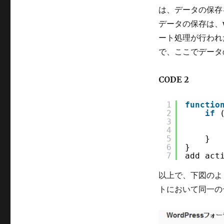
は、データの保存
データの保存は、wp
ート処理が行われた後
で、ここでデータ
CODE 2
1
functio
2
if
3
4
5
}
6
}
7
add_act
以上で、下図のよ
トにおいて同一の