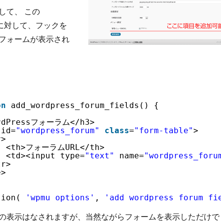
して、 この
ns に対して、フックを
フォームが表示され
on
add_wordpress_forum_fields() {
rdPressフォーラム</h3>
 id=
"wordpress_forum"
class
=
"form-table"
>
r>
<th>フォーラムURL</th>
<td><input type=
"text"
name=
"wordpress_foru
tr>   
e>
tion( 
'wpmu_options'
, 
'add_wordpress_forum_fi
の表示はなされますが、当然ながらフォームを表示しただけで