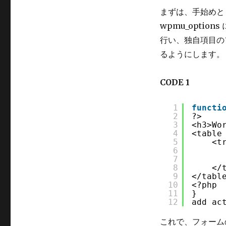
まずは、手始めと
wpmu_optio
行い、独自項目の
るようにします。
CODE 1
1
functi
2
?>
3
<h3>Wo
4
<table
5
<t
6
7
8
</
9
</tabl
10
<?php
11
}
12
add_ac
これで、フォーム