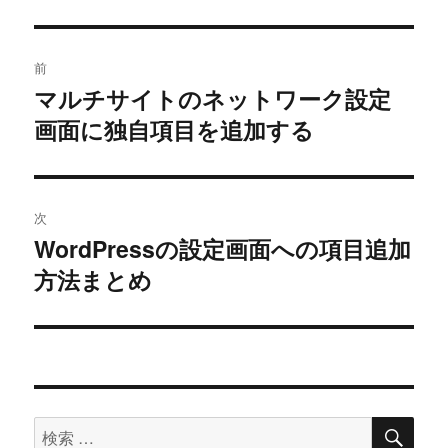
投
前
稿
マルチサイトのネットワーク設定
過
画面に独自項目を追加する
去
ナ
の
ビ
投
稿:
ゲ
次
WordPressの設定画面への項目追加
次
ー
方法まとめ
の
シ
投
稿:
ョ
ン
検
検
索