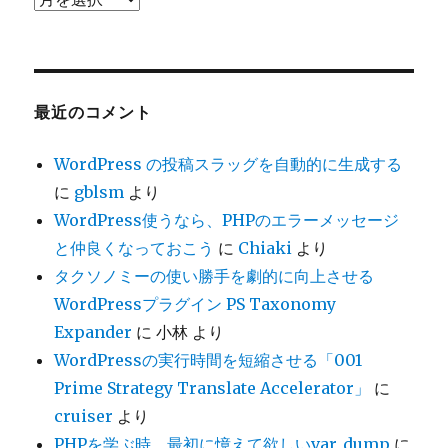
ー
カ
イ
ブ
最近のコメント
WordPress の投稿スラッグを自動的に生成する
に
gblsm
より
WordPress使うなら、PHPのエラーメッセージ
と仲良くなっておこう
に
Chiaki
より
タクソノミーの使い勝手を劇的に向上させる
WordPressプラグイン PS Taxonomy
Expander
に
小林
より
WordPressの実行時間を短縮させる「001
Prime Strategy Translate Accelerator」
に
cruiser
より
PHPを学ぶ時、最初に憶えて欲しいvar_dump
に