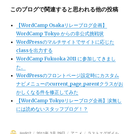
このブログで関連すると思われる他の投稿
【WordCamp Osakaリレーブログ企画】
WordCamp Tokyo からの非公式挑戦状
WordPressのマルチサイトでサイトに応じた
classを出力する
WordCamp Fukuoka 2011 に参加してきまし
た。
WordPressのフロントページ設定時にカスタム
ナビメニューのcurrent_page_parentクラスがお
かしくなる件を修正してみた
【WordCamp Tokyoリレーブログ企画】涙無し
には読めないスタッフブログ！？
投
投
カ
タ
jim912
2011年 3月 29日
アニメ
ラストエグザイル