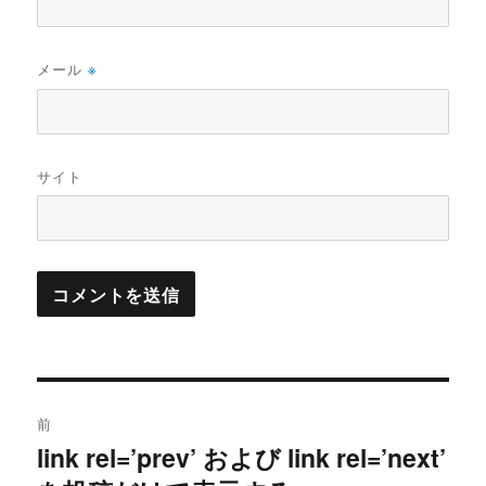
メール
※
サイト
投
前
稿
link rel=’prev’ および link rel=’next’
過