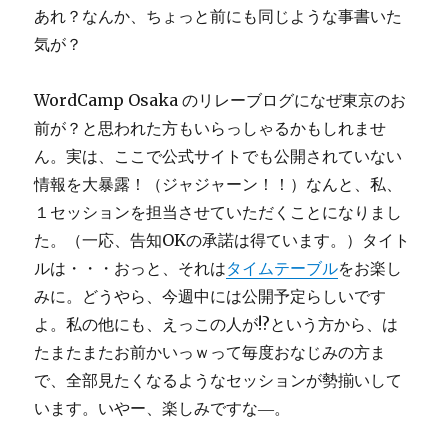
あれ？なんか、ちょっと前にも同じような事書いた
気が？
WordCamp Osaka のリレーブログになぜ東京のお
前が？と思われた方もいらっしゃるかもしれませ
ん。実は、ここで公式サイトでも公開されていない
情報を大暴露！（ジャジャーン！！）なんと、私、
１セッションを担当させていただくことになりまし
た。（一応、告知OKの承諾は得ています。）タイト
ルは・・・おっと、それは
タイムテーブル
をお楽し
みに。どうやら、今週中には公開予定らしいです
よ。私の他にも、えっこの人が!?という方から、は
たまたまたお前かいっｗって毎度おなじみの方ま
で、全部見たくなるようなセッションが勢揃いして
います。いやー、楽しみですな―。