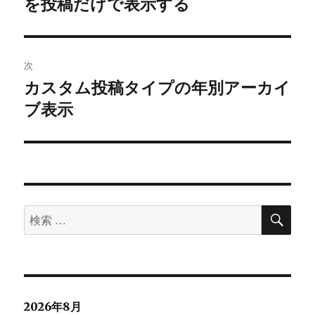
を投稿だけで表示する
去
ナ
の
ビ
投
稿:
ゲ
次
カスタム投稿タイプの年別アーカイ
次
ー
ブ表示
の
シ
投
稿:
ョ
ン
検
検
索
索
対
象:
2026年8月