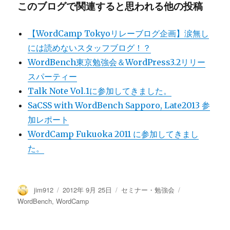
このブログで関連すると思われる他の投稿
【WordCamp Tokyoリレーブログ企画】涙無し
には読めないスタッフブログ！？
WordBench東京勉強会＆WordPress3.2リリー
スパーティー
Talk Note Vol.1に参加してきました。
SaCSS with WordBench Sapporo, Late2013 参
加レポート
WordCamp Fukuoka 2011 に参加してきまし
た。
投
投
カ
タ
jim912
2012年 9月 25日
セミナー・勉強会
稿
稿
テ
グ
WordBench
,
WordCamp
者
日:
ゴ
リ