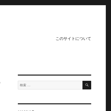
このサイトについて
3
検
検
索
索
対
象: