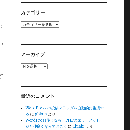
カテゴリー
カ
ジ
テ
ゴ
リ
い
ー
アーカイブ
ア
ー
て
カ
イ
ブ
最近のコメント
WordPress の投稿スラッグを自動的に生成す
る
に
gblsm
より
WordPress使うなら、PHPのエラーメッセー
ジと仲良くなっておこう
に
Chiaki
より