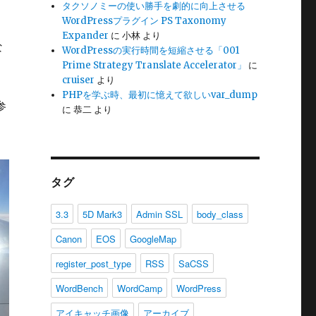
タクソノミーの使い勝手を劇的に向上させる
WordPressプラグイン PS Taxonomy
Expander
に
小林
より
な
WordPressの実行時間を短縮させる「001
Prime Strategy Translate Accelerator」
に
cruiser
より
PHPを学ぶ時、最初に憶えて欲しいvar_dump
参
に
恭二
より
タグ
3.3
5D Mark3
Admin SSL
body_class
Canon
EOS
GoogleMap
register_post_type
RSS
SaCSS
WordBench
WordCamp
WordPress
アイキャッチ画像
アーカイブ