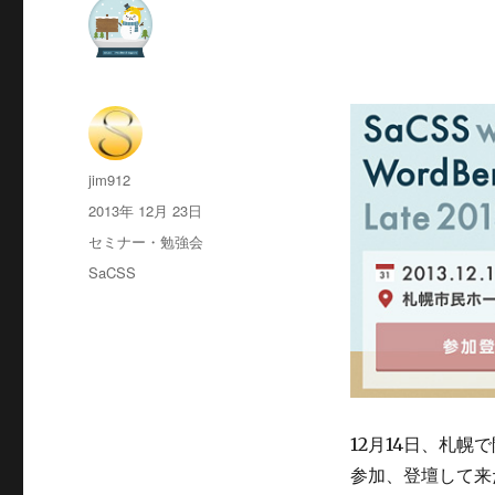
投
jim912
稿
投
2013年 12月 23日
者
稿
カ
セミナー・勉強会
日:
テ
タ
SaCSS
ゴ
グ
リ
ー
12月14日、札幌で開催
参加、登壇して来