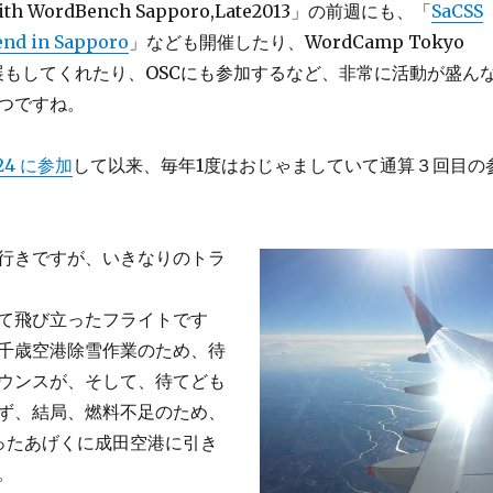
th WordBench Sapporo,Late2013」の前週にも、「
SaCSS
end in Sapporo
」なども開催したり、WordCamp Tokyo
ス出展もしてくれたり、OSCにも参加するなど、非常に活動が盛ん
つですね。
.24 に参加
して以来、毎年1度はおじゃましていて通算３回目の
行きですが、いきなりのトラ
て飛び立ったフライトです
千歳空港除雪作業のため、待
ウンスが、そして、待てども
ず、結局、燃料不足のため、
ったあげくに成田空港に引き
。