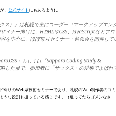
すが、
公式サイト
にもあるように
サックス）』は札幌で主にコーダー（マークアップエン
ザイナー向けに、HTMLやCSS、JavaScriptなどフロ
内容を中心に、ほぼ毎月セミナー・勉強会を開催して
oro.CSS」もしくは「Sapporo Coding Study &
」を省略した形で、参加者に「サックス」の愛称でよばれ
ド寄りのWeb系技術セミナーであり、札幌のWeb制作者のコミ
ような役割も担っている感じです。（違ってたらゴメンなさ