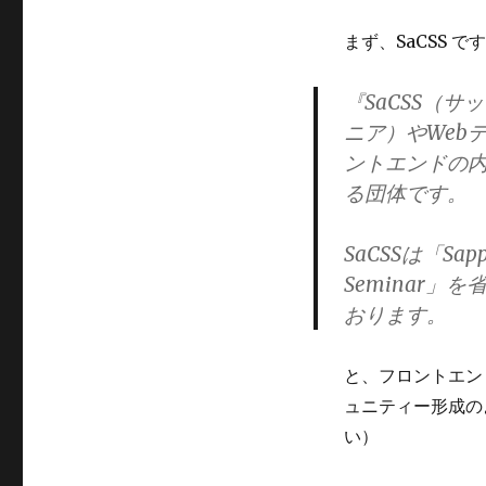
まず、SaCSS で
『SaCSS（
ニア）やWebデ
ントエンドの
る団体です。
SaCSSは「Sapp
Seminar
おります。
と、フロントエン
ュニティー形成の
い）