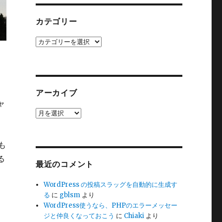
カテゴリー
カ
テ
ゴ
リ
ー
アーカイブ
ャ
ア
ー
カ
イ
も
ブ
る
最近のコメント
WordPress の投稿スラッグを自動的に生成す
、
る
に
gblsm
より
WordPress使うなら、PHPのエラーメッセー
ジと仲良くなっておこう
に
Chiaki
より