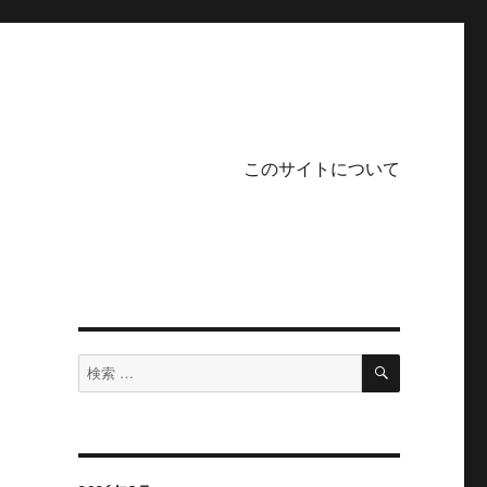
このサイトについて
検
検
索
索
対
象: