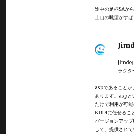
途中の足柄SAか
士山の眺望がすば
Jim
jim
ラクタ
aspであることが、
あります。asp
だけで利用が可能
KDDIに任せる
バージョンアップ
して、提供されて