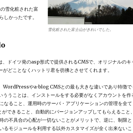
らの雪化粧された富
らしかったです。
雪化粧された富士山がきれいでした。
do
doは、ドイツ発のasp形式で提供されるCMSで、オリジナルのキ
ーがどことなくハットリ君を彷彿とさせてくれます。
WordPressやa-blog CMSとの最も大きな違いであり特徴で
といううことは、インストールをする必要がなくアカウントを作
になること、運用時のサーバ・アプリケーションの管理を全て
ことができること、自動的にバージョンアップしてもらえること
時の不具合の心配が一切ないことがメリットで、逆に、制限と
いるモジュールを利用する以外カスタマイズが全く出来ないこ