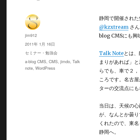
静岡で開催された勉強
@kzxtream
さん
投
jim912
blog CMSに
稿
投
2011年 1月 16日
者
稿
カ
セミナー・勉強会
Talk Note
とは、
日:
テ
タ
a-blog CMS
,
CMS
,
jimdo
,
Talk
まりがあれば」と
ゴ
グ
note
,
WordPress
らでも、車で２，
リ
ー
ころです。名古屋
ターの交流点にも
当日は、天候の心
が、なんとか曇り
くれたので、東名
静岡へ。