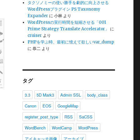
タクソノミーの使い勝手を劇的に向上させる
WordPressプラグイン PS Taxonomy
Expander
に
小林
より
WordPressの実行時間を短縮させる「001
Prime Strategy Translate Accelerator」
に
cruiser
より
PHPを学ぶ時、最初に憶えて欲しいvar_dump
に
恭二
より
タグ
3.3
5D Mark3
Admin SSL
body_class
Canon
EOS
GoogleMap
register_post_type
RSS
SaCSS
WordBench
WordCamp
WordPress
アイキャッチ画像
アーカイブ