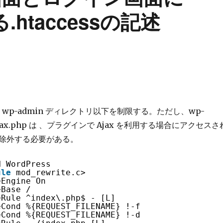
.htaccessの記述
hp と wp-admin ディレクトリ以下を制限する。ただし、wp-
-ajax.php は 、プラグインで Ajax を利用する場合にアクセスさ
除外する必要がある。
N WordPress
ule
mod_rewrite.c>
eEngine On
eBase /
eRule ^index\.php$ - [L]
eCond %{REQUEST_FILENAME} !-f
eCond %{REQUEST_FILENAME} !-d