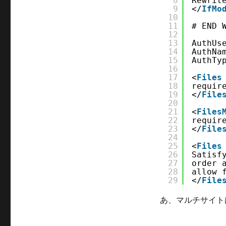
8
Rewrit
理
9
</
IfMo
画
10
面
11
# END 
と
12
13
AuthUs
ロ
14
AuthNa
グ
15
AuthTy
イ
16
ン
17
<
Files
18
requir
画
19
</
File
面
20
に
21
<
Files
Basic
22
requir
認
23
</
File
24
証
25
<
Files
を
26
Satisf
適
27
order 
用
28
allow 
29
</
File
す
る.htaccess
あ、マルチサイト
の
記
述