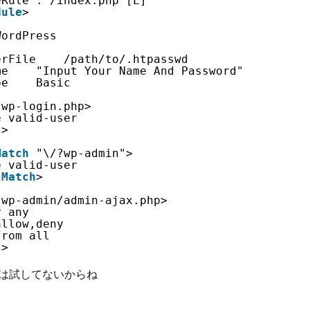
eRule . /index.php [L]
dule
>
WordPress
erFile    /path/to/.htpasswd
me    "Input Your Name And Password"
pe    Basic
wp-login.php>
e valid-user
s
>
Match
"\/?wp-admin">
e valid-user
sMatch
>
wp-admin/admin-ajax.php>
y any
allow,deny
from all
s
>
は試してないからね