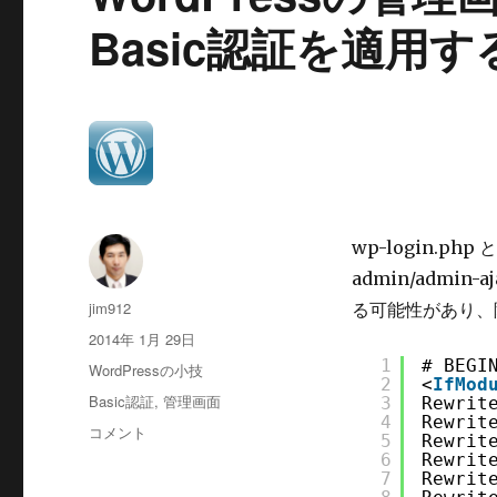
Basic認証を適用する
wp-login.p
admin/admin
投
jim912
る可能性があり、
稿
投
2014年 1月 29日
者
稿
1
# BEGI
カ
WordPressの小技
日:
2
<
IfMod
テ
タ
Basic認証
,
管理画面
3
Rewrit
ゴ
4
Rewrit
グ
WordPress
コメント
リ
5
Rewrit
の
6
Rewrit
ー
管
7
Rewrit