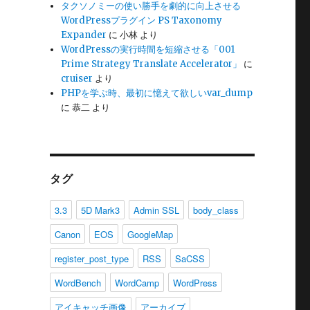
タクソノミーの使い勝手を劇的に向上させる
WordPressプラグイン PS Taxonomy
Expander
に
小林
より
WordPressの実行時間を短縮させる「001
Prime Strategy Translate Accelerator」
に
cruiser
より
PHPを学ぶ時、最初に憶えて欲しいvar_dump
に
恭二
より
タグ
3.3
5D Mark3
Admin SSL
body_class
Canon
EOS
GoogleMap
register_post_type
RSS
SaCSS
WordBench
WordCamp
WordPress
アイキャッチ画像
アーカイブ