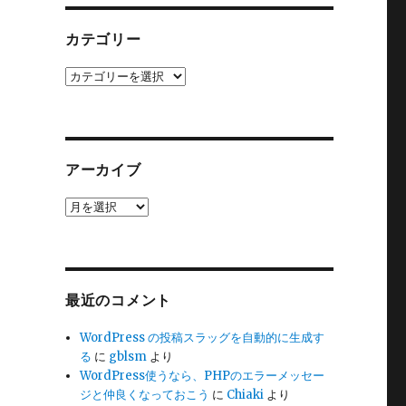
カテゴリー
カ
テ
ゴ
リ
ー
アーカイブ
ア
ー
カ
イ
ブ
最近のコメント
WordPress の投稿スラッグを自動的に生成す
る
に
gblsm
より
WordPress使うなら、PHPのエラーメッセー
ジと仲良くなっておこう
に
Chiaki
より