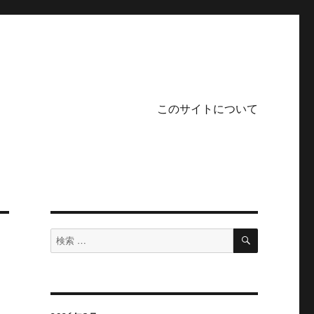
このサイトについて
検
検
索
索
対
象: