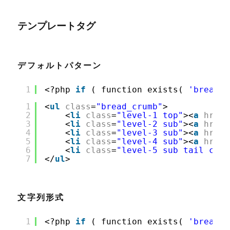
テンプレートタグ
デフォルトパターン
1
<?php 
if
( function_exists( 
'bread_c
1
<
ul
class
=
"bread_crumb"
>
2
<
li
class
=
"level-1 top"
><
a
href
=
3
<
li
class
=
"level-2 sub"
><
a
href
=
4
<
li
class
=
"level-3 sub"
><
a
href
=
5
<
li
class
=
"level-4 sub"
><
a
href
=
6
<
li
class
=
"level-5 sub tail curr
7
</
ul
>
文字列形式
1
<?php 
if
( function_exists( 
'bread_c