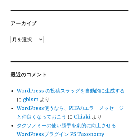
ゴ
リ
ー
アーカイブ
ア
ー
カ
イ
ブ
最近のコメント
WordPress の投稿スラッグを自動的に生成する
に
gblsm
より
WordPress使うなら、PHPのエラーメッセージ
と仲良くなっておこう
に
Chiaki
より
タクソノミーの使い勝手を劇的に向上させる
WordPressプラグイン PS Taxonomy