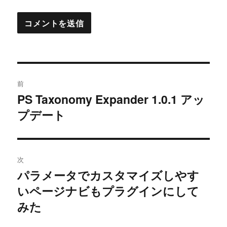
投
前
稿
PS Taxonomy Expander 1.0.1 アッ
過
プデート
去
ナ
の
ビ
投
稿:
ゲ
次
パラメータでカスタマイズしやす
次
ー
いページナビもプラグインにして
の
シ
投
みた
稿:
ョ