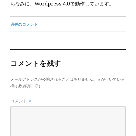
ちなみに、Wordpress 4.0で動作しています。
コ
過去のコメント
メ
ン
ト
コメントを残す
ナ
ビ
メールアドレスが公開されることはありません。
※
が付いている
ゲ
欄は必須項目です
ー
シ
コメント
※
ョ
ン