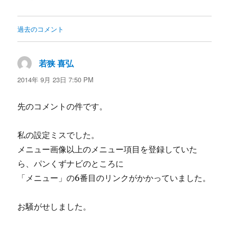
コ
過去のコメント
メ
ン
若狭 喜弘
よ
ト
り:
2014年 9月 23日 7:50 PM
ナ
先のコメントの件です。
ビ
ゲ
私の設定ミスでした。
ー
メニュー画像以上のメニュー項目を登録していた
シ
ら、パンくずナビのところに
ョ
「メニュー」の6番目のリンクがかかっていました。
ン
お騒がせしました。