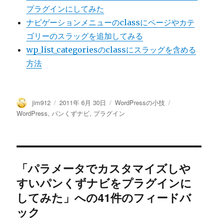
プラグインにしてみた
ナビゲーションメニューのclassにページやカテ
ゴリーのスラッグを追加してみる
wp_list_categoriesのclassにスラッグを含める
方法
投
投
カ
タ
jim912
2011年 6月 30日
WordPressの小技
稿
稿
テ
グ
WordPress
,
パンくずナビ
,
プラグイン
者
日:
ゴ
リ
ー
「パラメータでカスタマイズしや
すいパンくずナビをプラグインに
してみた」への41件のフィードバ
ック