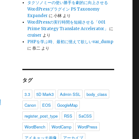
タクソノミーの使い勝手を劇的に向上させる
WordPressプラグイン PS Taxonomy
Expander
に
小林
より
WordPressの実行時間を短縮させる「001
Prime Strategy Translate Accelerator」
に
cruiser
より
PHPを学ぶ時、最初に憶えて欲しいvar_dump
に
恭二
より
タグ
3.3
5D Mark3
Admin SSL
body_class
開
Canon
EOS
GoogleMap
register_post_type
RSS
SaCSS
WordBench
WordCamp
WordPress
アイキャッチ画像
アーカイブ