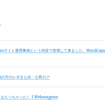
た。
essサイト運用事例という内容で登壇して来ました。WordCam
ポと他の方のレポまとめ - 心和ログ
たっちゃった） | Webourgeon