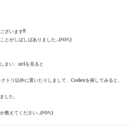
ざいます!!
がしばしばありました…(^0^;)
しまい、urlを見ると
レクトリ以外に置いたりしまして、Codexを探してみると、
りました。
えてください…(^0^;)