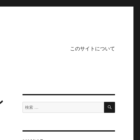
このサイトについて
ン
検
検
索
索
対
象: