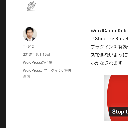
WordCamp K
「Stop the B
投
jim912
プラグインを有効
稿
投
2013年 6月 15日
スできないように
者
稿
カ
WordPressの小技
示がなされます。
日:
テ
タ
WordPress
,
プラグイン
,
管理
ゴ
グ
画面
リ
ー