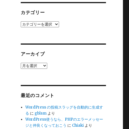
カテゴリー
カ
テ
ゴ
リ
ー
アーカイブ
ア
ー
カ
イ
ブ
最近のコメント
WordPress の投稿スラッグを自動的に生成す
る
に
gblsm
より
WordPress使うなら、PHPのエラーメッセー
ジと仲良くなっておこう
に
Chiaki
より