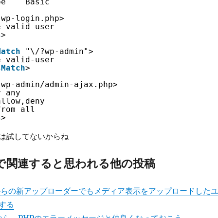
pe    Basic
wp-login.php>
e valid-user
s
>
Match
"\/?wp-admin">
e valid-user
sMatch
>
wp-admin/admin-ajax.php>
y any
allow,deny
from all
s
>
は試してないからね
で関連すると思われる他の投稿
 3.5 からの新アップローダーでもメディア表示をアップロードした
する