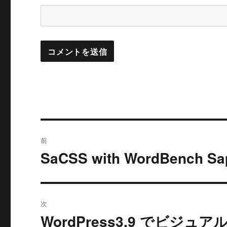
投
前
稿
SaCSS with WordBench 
過
去
ナ
の
ビ
投
次
稿:
ゲ
WordPress3.9 でビ
次