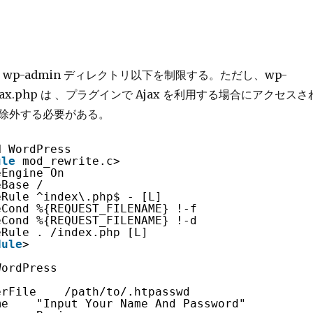
hp と wp-admin ディレクトリ以下を制限する。ただし、wp-
-ajax.php は 、プラグインで Ajax を利用する場合にアクセスさ
除外する必要がある。
N WordPress
ule
mod_rewrite.c>
eEngine On
eBase /
eRule ^index\.php$ - [L]
eCond %{REQUEST_FILENAME} !-f
eCond %{REQUEST_FILENAME} !-d
eRule . /index.php [L]
dule
>
WordPress
erFile    /path/to/.htpasswd
me    "Input Your Name And Password"