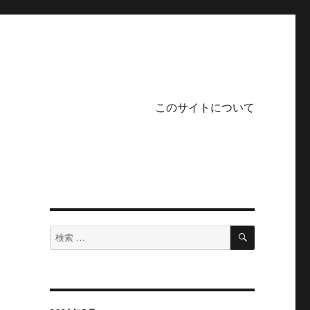
このサイトについて
検
検
索
索
対
象: