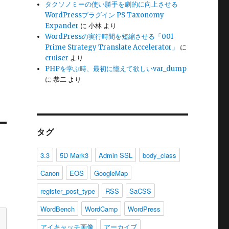
タクソノミーの使い勝手を劇的に向上させる
WordPressプラグイン PS Taxonomy
Expander
に
小林
より
WordPressの実行時間を短縮させる「001
Prime Strategy Translate Accelerator」
に
cruiser
より
PHPを学ぶ時、最初に憶えて欲しいvar_dump
に
恭二
より
タグ
3.3
5D Mark3
Admin SSL
body_class
Canon
EOS
GoogleMap
register_post_type
RSS
SaCSS
WordBench
WordCamp
WordPress
アイキャッチ画像
アーカイブ