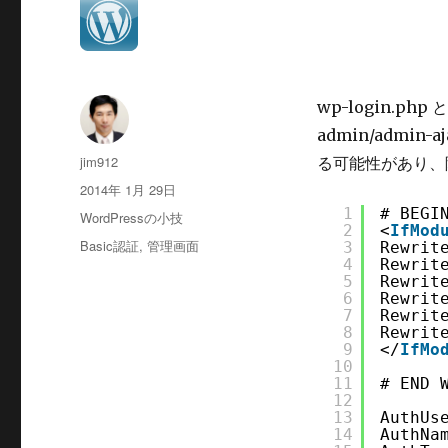
wp-login.p
admin/admin
投
jim912
る可能性があり、
稿
投
2014年 1月 29日
者
稿
1
# BEGI
カ
WordPressの小技
日:
2
<
IfMod
テ
タ
Basic認証
,
管理画面
3
Rewrit
ゴ
4
Rewrit
グ
リ
5
Rewrit
6
Rewrit
ー
7
Rewrit
8
Rewrit
9
</
IfMo
10
11
# END 
12
13
AuthUs
14
AuthNa