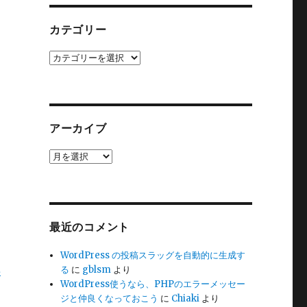
カテゴリー
カ
テ
ゴ
リ
ー
アーカイブ
ア
ー
カ
イ
ブ
最近のコメント
WordPress の投稿スラッグを自動的に生成す
ユ
る
に
gblsm
より
WordPress使うなら、PHPのエラーメッセー
ジと仲良くなっておこう
に
Chiaki
より