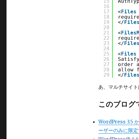
15
AuthTy
16
17
<
Files
18
requir
19
</
File
20
21
<
Files
22
requir
23
</
File
24
25
<
Files
26
Satisf
27
order 
28
allow 
29
</
File
あ、マルチサイト
このブログ
WordPress
ーザーのみに限定