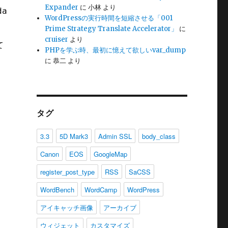
Expander
に
小林
より
date_url() in /path/to/wordpress/wp-includes/
WordPressの実行時間を短縮させる「001
Prime Strategy Translate Accelerator」
に
cruiser
より
て
PHPを学ぶ時、最初に憶えて欲しいvar_dump
こ
に
恭二
より
タグ
3.3
5D Mark3
Admin SSL
body_class
Canon
EOS
GoogleMap
register_post_type
RSS
SaCSS
WordBench
WordCamp
WordPress
アイキャッチ画像
アーカイブ
ウィジェット
カスタマイズ