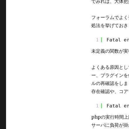
でみれば、大体把
フォーラムでよく
処法を挙げておき
1
Fatal e
未定義の関数が実
よくある原因とし
ー、プラグインを
ルの再確認をしま
存在確認や、コア
1
Fatal e
phpの実行時間
サーバに負荷が掛