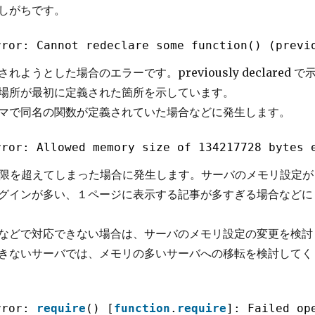
しがちです。
rror: Cannot redeclare some_function() (previ
ようとした場合のエラーです。previously declared で
場所が最初に定義された箇所を示しています。
マで同名の関数が定義されていた場合などに発生します。
rror: Allowed memory size of 134217728 bytes 
上限を超えてしまった場合に発生します。サーバのメモリ設定が
グインが多い、１ページに表示する記事が多すぎる場合などに
などで対応できない場合は、サーバのメモリ設定の変更を検討
きないサーバでは、メモリの多いサーバへの移転を検討してく
rror: 
require
() [
function
.
require
]: Failed op