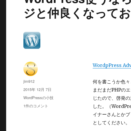
ジと仲良くなってお
WordpPress Adv
投
jim912
何を書こうか色々
稿
投
2015年 12月 7日
まだまだPHPの
者
稿
カ
WordPressの小技
じたので、啓発の
日:
テ
WordPress
1件のコメント
した。（WordP
ゴ
使
イナーさんとかブ
リ
う
ー
としてください。
な
ら、