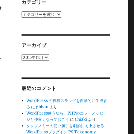
カテゴリー
け
カ
テ
ま
ゴ
リ
ー
アーカイブ
ア
ラ
ー
カ
イ
ブ
最近のコメント
WordPress の投稿スラッグを自動的に生成す
る
に
gblsm
より
WordPress使うなら、PHPのエラーメッセー
ジと仲良くなっておこう
に
Chiaki
より
タクソノミーの使い勝手を劇的に向上させる
WordPressプラグイン PS Taxonomy