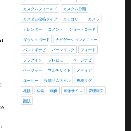
カスタムフィールド
カスタム分類
カスタム投稿タイプ
カテゴリー
カメラ
カレンダー
コメント
ショートコード
ダッシュボード
ナビゲーションメニュー
n() in /path/to/wordpress/wp-includes/some-sc
パンくずナビ
パーマリンク
フィード
プラグイン
プレビュー
ページナビ
ページャー
マルチサイト
メディア
ユーザー
投稿サムネイル
投稿タグ
の
札幌
検索
画像
画像サイズ
管理画面
翻訳
ceeded in /path/to/wordpress/wp-includes/some
い