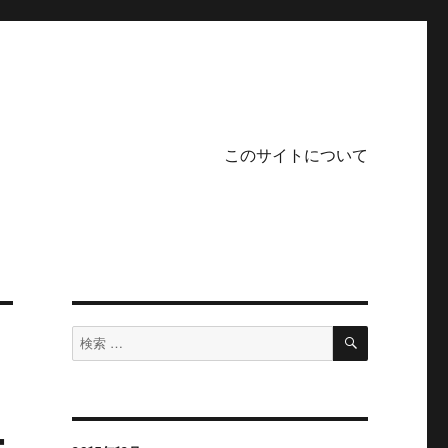
このサイトについて
検
検
索
索
対
象:
ー