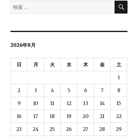
カ
検
検
ペ
ス
索
索
タ
マ
ー
対
イ
象:
ズ
ジ
ま
2026年8月
と
送
め
へ
日
月
火
水
木
金
土
の
り
1
2
3
4
5
6
7
8
9
10
11
12
13
14
15
16
17
18
19
20
21
22
23
24
25
26
27
28
29