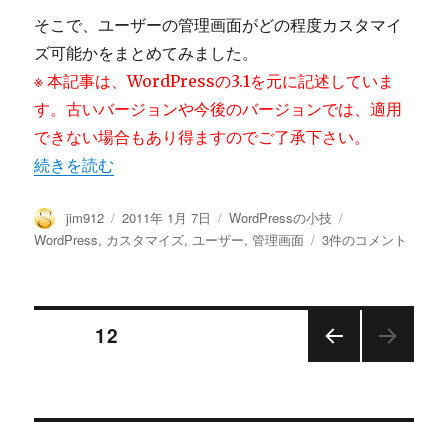
ェ
そこで、ユーザーの管理画面がどの程度カスタマイ
ッ
ズ可能かをまとめてみました。
ク
※ 本記事は、WordPressの3.1を元に記述していま
ボ
ッ
す。古いバージョンや今後のバージョンでは、適用
ク
できない場合もあり得ますのでご了承下さい。
ス
“WordPressのユーザー管理画面カスタマイズまとめ” の
続きを読む
を
隠
す
投
投
カ
タ
jim912
2011年 1月 7日
WordPressの小技
誰
稿
稿
テ
グ
WordPress
WordPress
,
カスタマイズ
,
ユーザー
,
管理画面
3件のコメント
得
者
日:
ゴ
の
な
リ
ユ
コ
ー
ー
ー
投
ザ
ページ
12
ド
ー
に
管
前の
稿
理
ペー
ジ
画
の
面