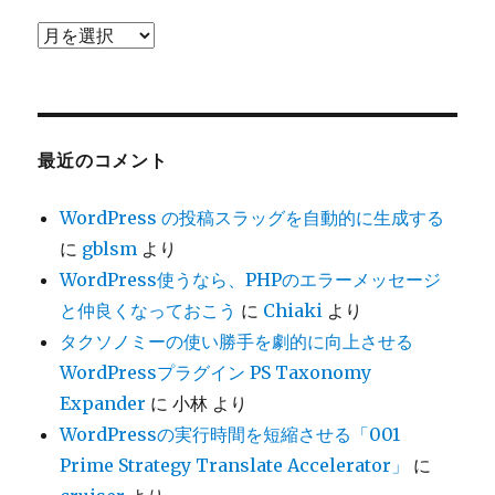
ア
ー
カ
イ
ブ
最近のコメント
WordPress の投稿スラッグを自動的に生成する
に
gblsm
より
WordPress使うなら、PHPのエラーメッセージ
と仲良くなっておこう
に
Chiaki
より
タクソノミーの使い勝手を劇的に向上させる
WordPressプラグイン PS Taxonomy
Expander
に
小林
より
WordPressの実行時間を短縮させる「001
Prime Strategy Translate Accelerator」
に