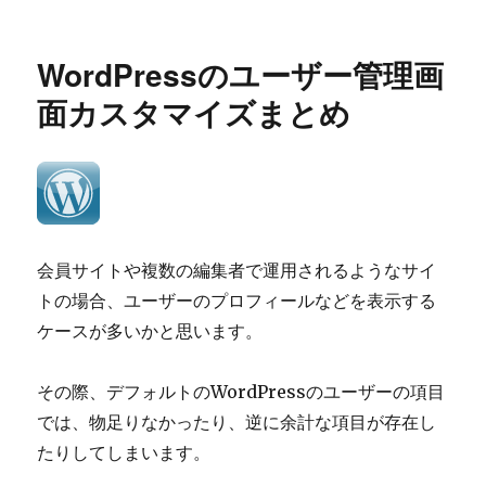
者
日:
ゴ
の
リ
プ
ー
ロ
WordPressのユーザー管理画
フ
ィ
面カスタマイズまとめ
ー
ル
画
面
で
ビ
ジ
会員サイトや複数の編集者で運用されるようなサイ
ュ
トの場合、ユーザーのプロフィールなどを表示する
ア
ル
ケースが多いかと思います。
エ
デ
その際、デフォルトのWordPressのユーザーの項目
ィ
タ
では、物足りなかったり、逆に余計な項目が存在し
ー
たりしてしまいます。
の
チ