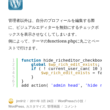
管理者以外は、自分のプロフィールを編集する際
に、ビジュアルエディターを無効にするチェックボ
ックスを表示させなくしてしまいます。
例によって、テーマのfunctions.phpに丸ごとペー
ストで行けます。
1
function
hide_richeditor_checkbox() 
2
global
$wp_rich_edit_exists
;
3
if
( ! current_user_can( 10 ) &&
4
$wp_rich_edit_exists
= false
5
}
6
}
7
add_action( 
'admin_head'
, 
'hide_rich
投
投
カ
タ
jim912
2011年 3月 24日
WordPressの小技
稿
稿
テ
グ
WordPress
WordPress
,
カスタマイズ
,
管理画面
コメント