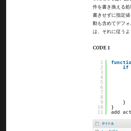
件を書き換える処
書きせずに指定値
動も含めてデフォ
は、それに従うよ
CODE 1
1
functi
2
if
3
4
5
6
7
8
9
}
10
}
11
add_ac