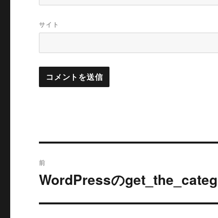
サイト
投
前
稿
WordPressのget_the_
過
去
ナ
の
ビ
投