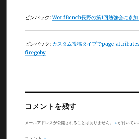
ピンバック:
WordBench長野の第1回勉強会に参加してき
ピンバック:
カスタム投稿タイプでpage-attribu
firegoby
コメントを残す
メールアドレスが公開されることはありません。
※
が付いてい
コメント
※