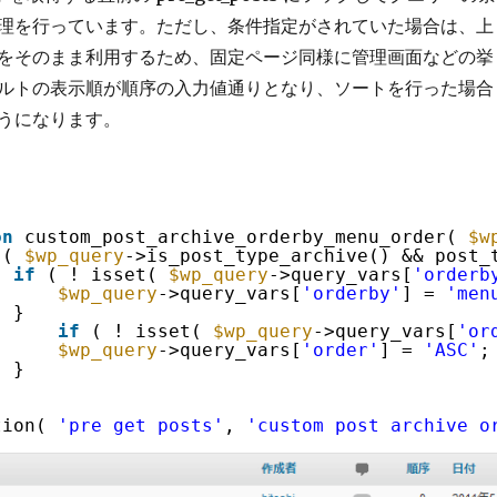
理を行っています。ただし、条件指定がされていた場合は、上
をそのまま利用するため、固定ページ同様に管理画面などの挙
ルトの表示順が順序の入力値通りとなり、ソートを行った場合
うになります。
on
custom_post_archive_orderby_menu_order( 
$w
( 
$wp_query
->is_post_type_archive() && post_
if
( ! isset( 
$wp_query
->query_vars[
'orderb
$wp_query
->query_vars[
'orderby'
] = 
'men
}
if
( ! isset( 
$wp_query
->query_vars[
'or
$wp_query
->query_vars[
'order'
] = 
'ASC'
;
}
tion( 
'pre_get_posts'
, 
'custom_post_archive_o