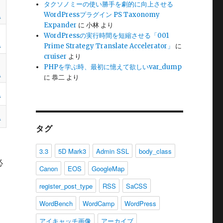
タクソノミーの使い勝手を劇的に向上させる
WordPressプラグイン PS Taxonomy
Expander
に
小林
より
WordPressの実行時間を短縮させる「001
Prime Strategy Translate Accelerator」
に
cruiser
より
PHPを学ぶ時、最初に憶えて欲しいvar_dump
に
恭二
より
タグ
3.3
5D Mark3
Admin SSL
body_class
必
Canon
EOS
GoogleMap
register_post_type
RSS
SaCSS
WordBench
WordCamp
WordPress
アイキャッチ画像
アーカイブ