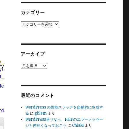
カテゴリー
カ
テ
ゴ
リ
ー
アーカイブ
p_query
) {
ア
type_supports( 
$wp_query
->query_vars[
'post_ty
y'
] ) ) {
ー
u_order'
;
カ
イ
der'
] ) ) {
ブ
最近のコメント
WordPress の投稿スラッグを自動的に生成す
rderby_menu_order'
);
る
に
gblsm
より
WordPress使うなら、PHPのエラーメッセー
ジと仲良くなっておこう
に
Chiaki
より