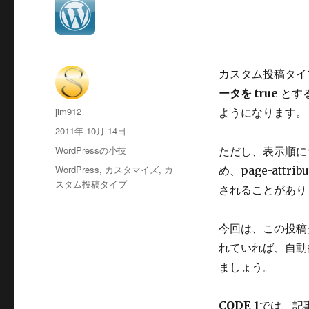
カスタム投稿タイプを利
ータを true
とす
投
jim912
ようになります。
稿
投
2011年 10月 14日
者
稿
カ
WordPressの小技
ただし、表示順に
日:
テ
タ
WordPress
,
カスタマイズ
,
カ
め、page-at
ゴ
グ
スタム投稿タイプ
されることがあり
リ
ー
今回は、この投稿タ
れていれば、自動的
ましょう。
CODE 1
では、記事