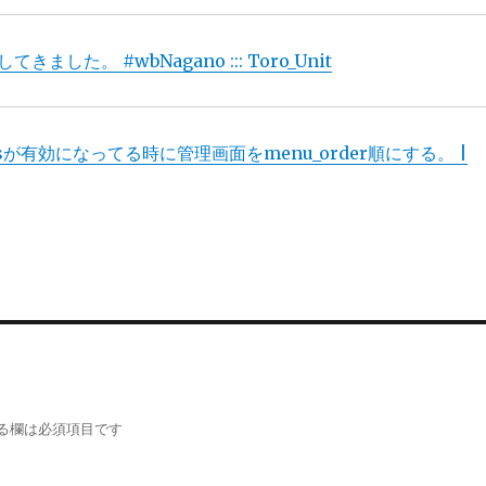
ました。 #wbNagano ::: Toro_Unit
tesが有効になってる時に管理画面をmenu_order順にする。 |
る欄は必須項目です