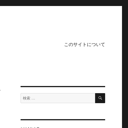
このサイトについて
検
検
索
索
対
象: