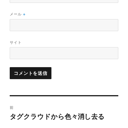
メール
※
サイト
投
前
稿
タグクラウドから色々消し去る
過
去
ナ