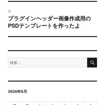
の
ビ
投
次
稿:
ゲ
プラグインヘッダー画像作成用の
次
PSDテンプレートを作ったよ
の
ー
投
シ
稿:
ョ
ン
検
検
索
索
対
象:
2026年8月