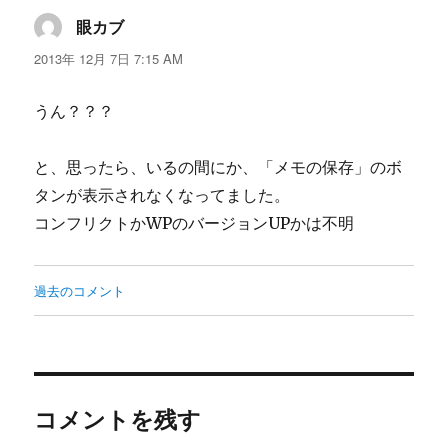
眼カブ
よ
り:
2013年 12月 7日 7:15 AM
うん？？？
と、思ったら、いるの間にか、「メモの保存」のボ
タンが表示されなくなってました。
コンフリクトかWPのバージョンUPかは不明
コ
過去のコメント
メ
ン
ト
コメントを残す
ナ