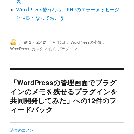
裏
WordPress使うなら、PHPのエラーメッセージ
と仲良くなっておこう
投
投
カ
タ
jim912
2012年 1月 13日
WordPressの小技
稿
稿
テ
グ
WordPress
,
カスタマイズ
,
プラグイン
者
日:
ゴ
リ
ー
「WordPressの管理画面でプラグ
インのメモを残せるプラグインを
共同開発してみた」への12件のフ
ィードバック
コ
過去のコメント