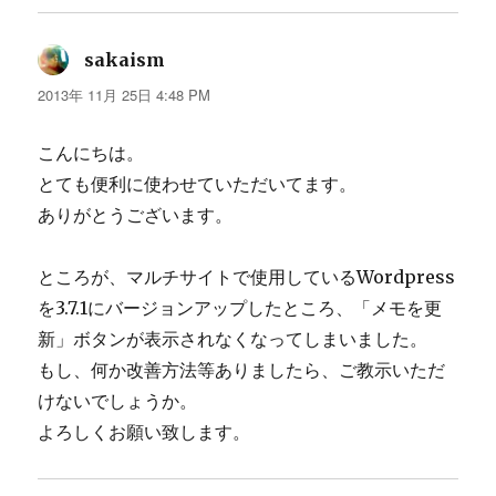
メ
ン
sakaism
よ
ト
り:
2013年 11月 25日 4:48 PM
ナ
こんにちは。
ビ
とても便利に使わせていただいてます。
ゲ
ありがとうございます。
ー
シ
ところが、マルチサイトで使用しているWordpress
ョ
を3.7.1にバージョンアップしたところ、「メモを更
ン
新」ボタンが表示されなくなってしまいました。
もし、何か改善方法等ありましたら、ご教示いただ
けないでしょうか。
よろしくお願い致します。