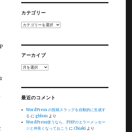
カテゴリー
る
カ
テ
ゴ
リ
p
ー
アーカイブ
ア
ー
タ
カ
イ
ブ
成
最近のコメント
WordPress の投稿スラッグを自動的に生成す
る
に
gblsm
より
WordPress使うなら、PHPのエラーメッセー
な
ジと仲良くなっておこう
に
Chiaki
より