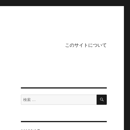
このサイトについて
検
検
索
索
対
象: