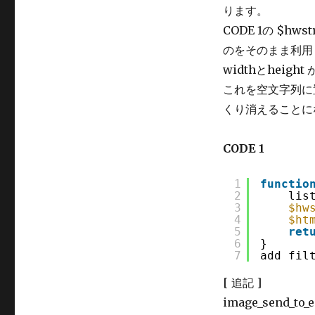
ります。
CODE 1の $hw
のをそのまま利用し
widthとheig
これを空文字列に
くり消えることに
CODE 1
1
functio
2
lis
3
$hw
4
$ht
5
ret
6
}
7
add_fil
[ 追記 ]
image_send