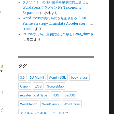
タクソノミーの使い勝手を劇的に向上させる
WordPressプラグイン PS Taxonomy
も
Expander
に
小林
より
WordPressの実行時間を短縮させる「001
Prime Strategy Translate Accelerator」
に
cruiser
より
PHPを学ぶ時、最初に憶えて欲しいvar_dump
に
恭二
より
タグ
 
$caption
, 
$title
, 
$align
, 
$url
, 
$size
) {
ze(
$id
, 
$size
);
3.3
5D Mark3
Admin SSL
body_class
Canon
EOS
GoogleMap
_from_image_tag'
, 10, 7 );
register_post_type
RSS
SaCSS
WordBench
WordCamp
WordPress
だ
アイキャッチ画像
アーカイブ