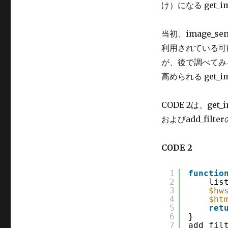
け）になる get_
当初、image_sen
利用されている可
が、後で調べてみ
高められる get_
CODE 2は、ge
およびadd_fil
CODE 2
1
functio
2
lis
3
$hw
4
$ht
5
ret
6
}
7
add_fil