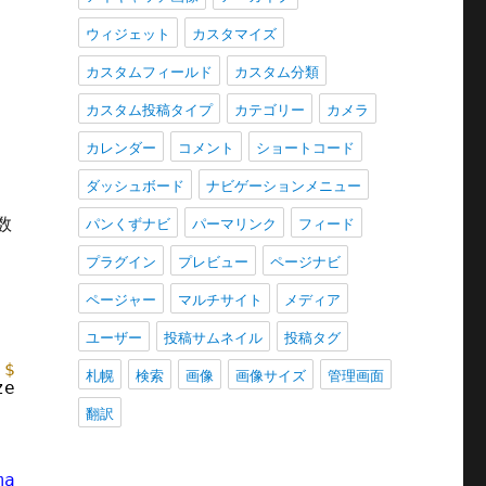
ウィジェット
カスタマイズ
カスタムフィールド
カスタム分類
カスタム投稿タイプ
カテゴリー
カメラ
カレンダー
コメント
ショートコード
ダッシュボード
ナビゲーションメニュー
数
パンくずナビ
パーマリンク
フィード
プラグイン
プレビュー
ページナビ
ページャー
マルチサイト
メディア
ユーザー
投稿サムネイル
投稿タグ
 
$alt
, 
$title
, 
$align
, 
$size
) {
札幌
検索
画像
画像サイズ
管理画面
ze(
$id
, 
$size
);
翻訳
mage_tag'
, 10, 6 );