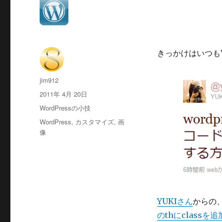
きっかけはいつもTw
投
jim912
稿
投
2011年 4月 20日
者
稿
カ
WordPressの小技
日:
テ
タ
WordPress
,
カスタマイズ
,
画
ゴ
グ
像
リ
ー
YUKIさん
からの
のthにclass