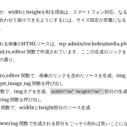
、widthとheightを削る理由は、スマートフォン対応。な
合わせて縮小できるようにするには、サイズ指定が邪魔になる
。
画像のHTMLソースは、wp-admin/includes/media.ph
_send_to_editor 関数で作成されています。ここの生成ロジックを
の通り。
end_to_editor 関数で、画像のリンクを含めたソースを生成。img
t_image_tag 関数を呼び出し
ag 関数で、imgタグを生成。
部分の生
width="nn" height="nn"
tring 関数を呼び出し
ing 関数で、widthtとheight部分のソース生成
_hwstring 関数で生成される部分をごっそり削れば良いことに