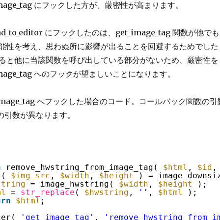
image_tag にフックした方が、厳密性が高まります。
d_to_editor にフックしたのは、get_image_tag 関数が他でも
能性を考え、思わぬ所に影響が出ることを回避するためでした
ると他に当該関数を呼び出している部分がないため、厳密性を
image_tag へのフックが望ましいことになります。
t_image_tag へフックした場合のコード。コールバック関数の引
terの引数が異なります。
n
remove_hwstring_from_image_tag( 
$html
, 
$id
,
t( 
$img_src
, 
$width
, 
$height
) = image_downsi
string
= image_hwstring( 
$width
, 
$height
);
ml
= 
str_replace
( 
$hwstring
, 
''
, 
$html
);
urn
$html
;
ter( 
'get_image_tag'
, 
'remove_hwstring_from_i