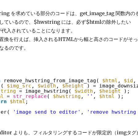
string を求めている部分のコードは、get_image_tag 関数内の
ているので、$hwstring には、必ず$htmlの除外したい
ht が代入されていることになります。
置換を行えば、挿入されるHTMLから幅と高さのコードがそっ
なるのです。
n
remove_hwstring_from_image_tag( 
$html
, 
$id
,
t( 
$img_src
, 
$width
, 
$height
) = image_downsi
string
= image_hwstring( 
$width
, 
$height
);
ml
= 
str_replace
( 
$hwstring
, 
''
, 
$html
);
urn
$html
;
ter( 
'image_send_to_editor'
, 
'remove_hwstring
_to_editor よりも、フィルタリングするコードが限定的（imgタグ