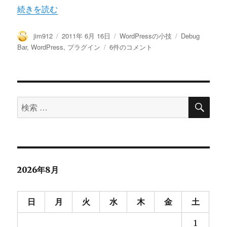
“Debug BarとDebug-Bar-ExtenderでWordPre
続きを読む
投
投
カ
タ
jim912
2011年 6月 16日
WordPressの小技
Debug
稿
稿
テ
グ
Debug
Bar
,
WordPress
,
プラグイン
6件のコメント
者
日:
ゴ
Bar
リ
と
ー
Debug-
Bar-
検
Extender
検
索
で
索
WordPress
対
の
パ
象:
フ
ォ
2026年8月
ー
マ
ン
日
月
火
水
木
金
土
ス
チ
1