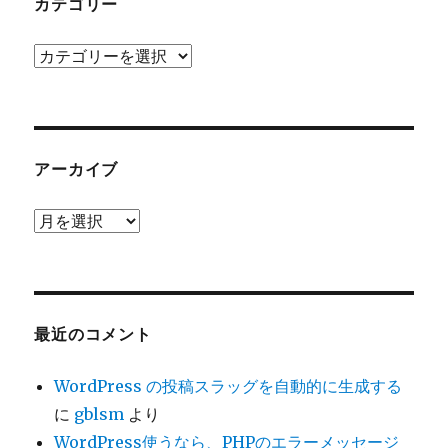
カテゴリー
カ
テ
ゴ
リ
ー
アーカイブ
ア
ー
カ
イ
ブ
最近のコメント
WordPress の投稿スラッグを自動的に生成する
に
gblsm
より
WordPress使うなら、PHPのエラーメッセージ