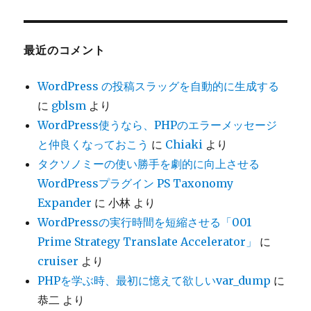
カ
イ
ブ
最近のコメント
WordPress の投稿スラッグを自動的に生成する
に
gblsm
より
WordPress使うなら、PHPのエラーメッセージ
と仲良くなっておこう
に
Chiaki
より
タクソノミーの使い勝手を劇的に向上させる
WordPressプラグイン PS Taxonomy
Expander
に
小林
より
WordPressの実行時間を短縮させる「001
Prime Strategy Translate Accelerator」
に
cruiser
より
PHPを学ぶ時、最初に憶えて欲しいvar_dump
に
恭二
より