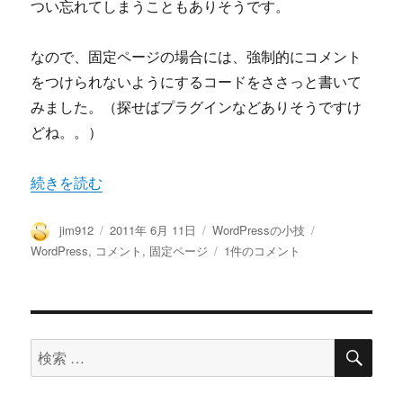
つい忘れてしまうこともありそうです。
なので、固定ページの場合には、強制的にコメント
をつけられないようにするコードをささっと書いて
みました。（探せばプラグインなどありそうですけ
どね。。）
“WordPressの固定ページで、コメント投稿をできないよ
続きを読む
投
投
カ
タ
jim912
2011年 6月 11日
WordPressの小技
稿
稿
テ
グ
WordPress
WordPress
,
コメント
,
固定ページ
1件のコメント
者
日:
ゴ
の
リ
固
ー
定
ペ
検
ー
検
索
ジ
索
で、
対
コ