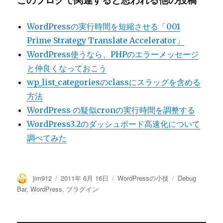
WordPressの実行時間を短縮させる「001
Prime Strategy Translate Accelerator」
WordPress使うなら、PHPのエラーメッセージ
と仲良くなっておこう
wp_list_categoriesのclassにスラッグを含める
方法
WordPress の疑似cronの実行時間を調整する
WordPress3.2のダッシュボード高速化について
調べてみた
投
投
カ
タ
jim912
2011年 6月 16日
WordPressの小技
Debug
稿
稿
テ
グ
Bar
,
WordPress
,
プラグイン
者
日:
ゴ
リ
ー