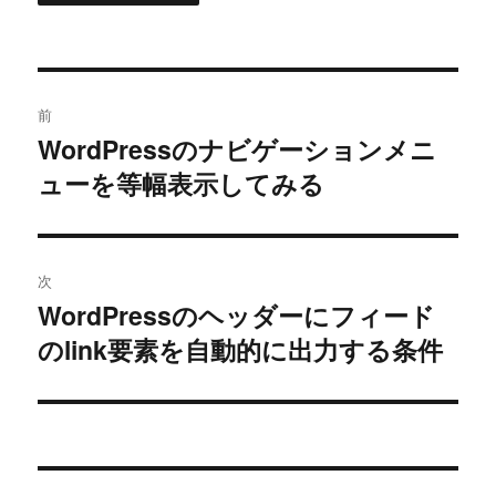
投
前
稿
WordPressのナビゲーションメニ
過
ューを等幅表示してみる
去
ナ
の
ビ
投
稿:
ゲ
次
WordPressのヘッダーにフィード
次
ー
のlink要素を自動的に出力する条件
の
シ
投
稿:
ョ
ン