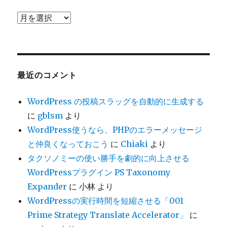
ア
ー
カ
イ
ブ
最近のコメント
WordPress の投稿スラッグを自動的に生成する
に
gblsm
より
WordPress使うなら、PHPのエラーメッセージ
と仲良くなっておこう
に
Chiaki
より
タクソノミーの使い勝手を劇的に向上させる
WordPressプラグイン PS Taxonomy
Expander
に
小林
より
WordPressの実行時間を短縮させる「001
Prime Strategy Translate Accelerator」
に