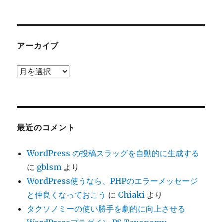
テ
ゴ
リ
ー
アーカイブ
ア
ー
カ
イ
ブ
最近のコメント
WordPress の投稿スラッグを自動的に生成する
に
gblsm
より
WordPress使うなら、PHPのエラーメッセージ
と仲良くなっておこう
に
Chiaki
より
タクソノミーの使い勝手を劇的に向上させる