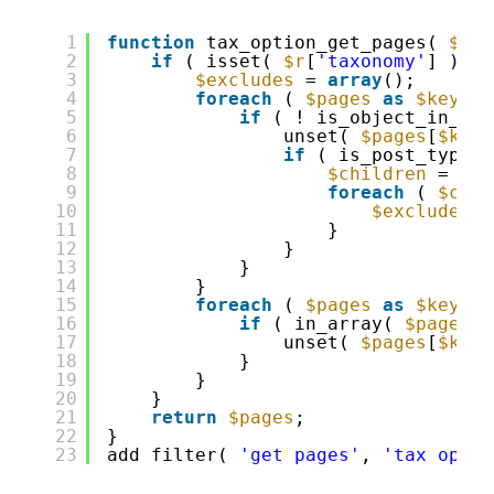
1
function
tax_option_get_pages( 
$pag
2
if
( isset( 
$r
[
'taxonomy'
] ) &&
3
$excludes
= 
array
();
4
foreach
( 
$pages
as
$key
=>
5
if
( ! is_object_in_ter
6
unset( 
$pages
[
$key
]
7
if
( is_post_type_h
8
$children
= get
9
foreach
( 
$chil
10
$excludes
[]
11
}
12
}
13
}
14
}
15
foreach
( 
$pages
as
$key
=>
16
if
( in_array( 
$page
->I
17
unset( 
$pages
[
$key
]
18
}
19
}
20
}
21
return
$pages
;
22
}
23
add_filter( 
'get_pages'
, 
'tax_optio