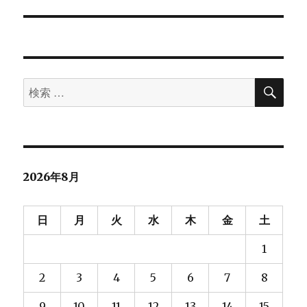
投
稿:
ョ
ン
検
検
索
索
対
象:
2026年8月
日
月
火
水
木
金
土
1
2
3
4
5
6
7
8
9
10
11
12
13
14
15