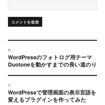
投
前
稿
WordPressのフォトログ用テーマ
過
Duotoneを動かすまでの長い道のり
去
ナ
の
ビ
投
稿:
ゲ
次
WordPressで管理画面の表示言語を
次
ー
変えるプラグインを作ってみた
の
シ