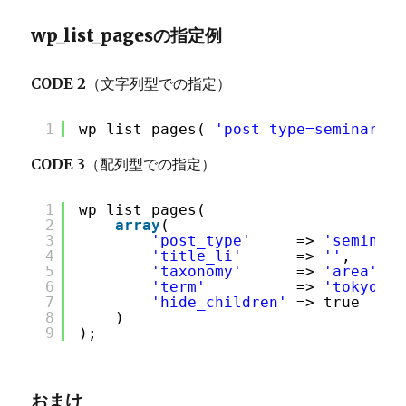
wp_list_pagesの指定例
CODE 2
（文字列型での指定）
1
wp_list_pages( 
'post_type=seminar&ti
CODE 3
（配列型での指定）
1
wp_list_pages(
2
array
(
3
'post_type'
=> 
'seminar'
4
'title_li'
=> 
''
,
5
'taxonomy'
=> 
'area'
,
6
'term'
=> 
'tokyo'
,
7
'hide_children'
=> true
8
)
9
);
おまけ