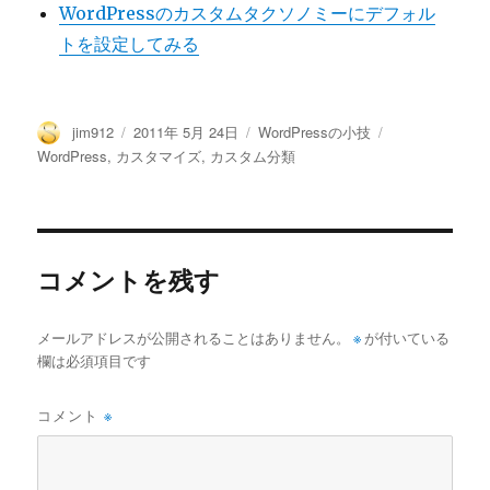
WordPressのカスタムタクソノミーにデフォル
トを設定してみる
投
投
カ
タ
jim912
2011年 5月 24日
WordPressの小技
稿
稿
テ
グ
WordPress
,
カスタマイズ
,
カスタム分類
者
日:
ゴ
リ
ー
コメントを残す
メールアドレスが公開されることはありません。
※
が付いている
欄は必須項目です
コメント
※