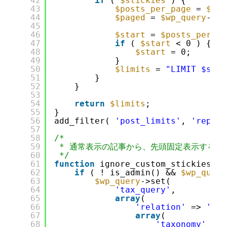
42
if
( 
$stickies
) {
43
$posts_per_page
= 
$wp_
44
$paged
= 
$wp_query
->ge
45
46
$start
= 
$posts_per_pa
47
if
( 
$start
< 0 ) {
48
$start
= 0;
49
}
50
$limits
= 
"LIMIT $star
51
}
52
}
53
54
return
$limits
;
55
}
56
add_filter( 
'post_limits'
, 
'replac
57
58
/*
59
* 通常表示の記事から、先頭固定表示する投
60
*/
61
function
ignore_custom_stickies( 
$
62
if
( ! is_admin() && 
$wp_query
63
$wp_query
->set(
64
'tax_query'
,
65
array
(
66
'relation'
=> 
'AND
67
array
(
68
'taxonomy'
=> 