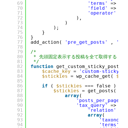
69
'terms'
=> 
arr
70
'field'
=> 
'sl
71
'operator'
=> 
72
),
73
)
74
);
75
}
76
}
77
add_action( 
'pre_get_posts'
, 
'ign
78
79
/*
80
* 先頭固定表示する投稿を全て取得する
81
*/
82
function
get_custom_sticky_posts()
83
$cache_key
= 
'custom-sticky-po
84
$stickies
= wp_cache_get( 
$cac
85
86
if
( 
$stickies
=== false ) {
87
$stickies
= get_posts(
88
array
(
89
'posts_per_page'
=
90
'tax_query'
=> 
arr
91
'relation'
=> 
92
array
(
93
'taxonomy'
94
'terms'
=>