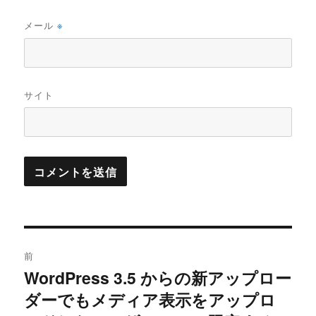
メール
※
サイト
投
前
稿
WordPress 3.5 からの新アップロー
過
ダーでもメディア表示をアップロ
去
ナ