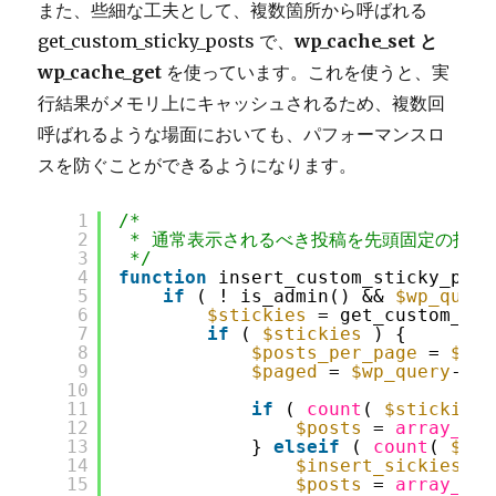
また、些細な工夫として、複数箇所から呼ばれる
get_custom_sticky_posts で、
wp_cache_set と
wp_cache_get
を使っています。これを使うと、実
行結果がメモリ上にキャッシュされるため、複数回
呼ばれるような場面においても、パフォーマンスロ
スを防ぐことができるようになります。
1
/*
2
* 通常表示されるべき投稿を先頭固定の投稿
3
*/
4
function
insert_custom_sticky_post
5
if
( ! is_admin() && 
$wp_query
6
$stickies
= get_custom_sti
7
if
( 
$stickies
) {
8
$posts_per_page
= 
$wp_
9
$paged
= 
$wp_query
->ge
10
11
if
( 
count
( 
$stickies
12
$posts
= 
array_sli
13
} 
elseif
( 
count
( 
$sti
14
$insert_sickies
= 
15
$posts
= 
array_mer