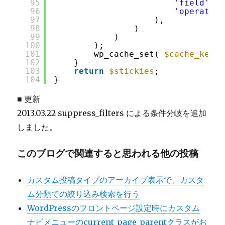
95
'field'
=>
96
'operator'
97
),
98
)
99
)
100
);
101
wp_cache_set( 
$cache_key
, 
102
}
103
return
$stickies
;
104
}
■ 更新
2013.03.22 suppress_filters による条件分岐を追加
しました。
このブログで関連すると思われる他の投稿
カスタム投稿タイプのアーカイブ表示で、カスタ
ム分類での絞り込み検索を行う
WordPressのフロントページ設定時にカスタム
ナビメニューのcurrent_page_parentクラスがお