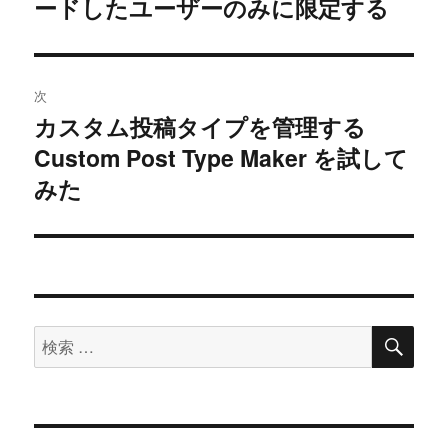
の
ードしたユーザーのみに限定する
ビ
投
稿:
ゲ
次
ー
カスタム投稿タイプを管理する
次
シ
Custom Post Type Maker を試して
の
投
みた
ョ
稿:
ン
検
検
索
索
対
象: