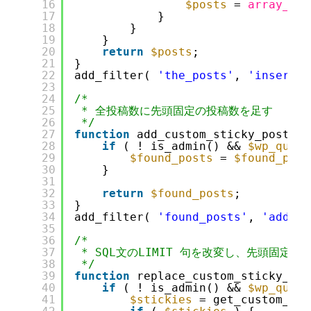
16
$posts
= 
array_sli
17
}
18
}
19
}
20
return
$posts
;
21
}
22
add_filter( 
'the_posts'
, 
'insert_c
23
24
/*
25
* 全投稿数に先頭固定の投稿数を足す
26
*/
27
function
add_custom_sticky_posts_c
28
if
( ! is_admin() && 
$wp_query
29
$found_posts
= 
$found_post
30
}
31
32
return
$found_posts
;
33
}
34
add_filter( 
'found_posts'
, 
'add_cu
35
36
/*
37
* SQL文のLIMIT 句を改変し、先頭固
38
*/
39
function
replace_custom_sticky_pos
40
if
( ! is_admin() && 
$wp_query
41
$stickies
= get_custom_sti