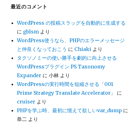
ブ
最近のコメント
WordPress の投稿スラッグを自動的に生成する
に
gblsm
より
WordPress使うなら、PHPのエラーメッセージ
と仲良くなっておこう
に
Chiaki
より
タクソノミーの使い勝手を劇的に向上させる
WordPressプラグイン PS Taxonomy
Expander
に
小林
より
WordPressの実行時間を短縮させる「001
Prime Strategy Translate Accelerator」
に
cruiser
より
PHPを学ぶ時、最初に憶えて欲しいvar_dump
に
恭二
より