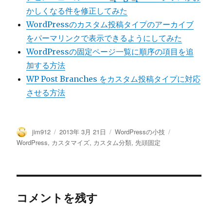
かしくなる件を修正してみた
WordPressのカスタム投稿タイプのアーカイブ
をパーマリンクで表示できるようにしてみた
WordPressの固定ページ一覧に順序の項目を追
加する方法
WP Post Branches をカスタム投稿タイプに対応
させる方法
投
投
カ
タ
jim912
2013年 3月 21日
WordPressの小技
稿
稿
テ
グ
WordPress
,
カスタマイズ
,
カスタム分類
,
先頭固定
者
日:
ゴ
リ
ー
コメントを残す