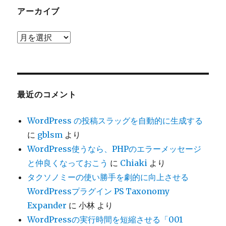
ー
アーカイブ
ア
ー
カ
イ
ブ
最近のコメント
WordPress の投稿スラッグを自動的に生成する
に
gblsm
より
WordPress使うなら、PHPのエラーメッセージ
と仲良くなっておこう
に
Chiaki
より
タクソノミーの使い勝手を劇的に向上させる
WordPressプラグイン PS Taxonomy
Expander
に
小林
より
WordPressの実行時間を短縮させる「001