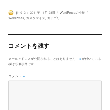
投
投
カ
タ
jim912
2011年 11月 28日
WordPressの小技
稿
稿
テ
グ
WordPress
,
カスタマイズ
,
カテゴリー
者
日:
ゴ
リ
ー
コメントを残す
メールアドレスが公開されることはありません。
※
が付いている
欄は必須項目です
コメント
※