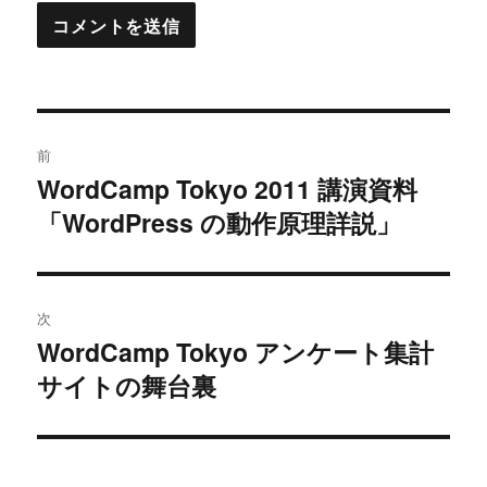
投
前
稿
WordCamp Tokyo 2011 講演資料
過
「WordPress の動作原理詳説」
去
ナ
の
ビ
投
稿:
ゲ
次
WordCamp Tokyo アンケート集計
次
ー
サイトの舞台裏
の
シ
投
稿:
ョ