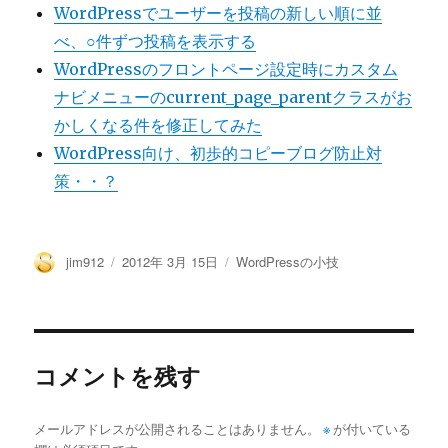
WordPressでユーザーを投稿の新しい順に並
べ、○件ずつ投稿を表示する
WordPressのフロントページ設定時にカスタム
ナビメニューのcurrent_page_parentクラスがお
かしくなる件を修正してみた
WordPress向け、初歩的コピーブログ防止対
策・・？
投
投
カ
jim912
2012年 3月 15日
WordPressの小技
稿
稿
テ
者
日:
ゴ
リ
ー
コメントを残す
メールアドレスが公開されることはありません。
※
が付いている