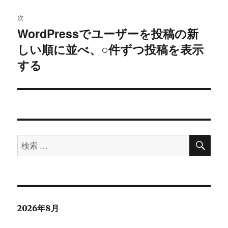
稿:
ゲ
次
WordPressでユーザーを投稿の新
次
ー
しい順に並べ、○件ずつ投稿を表示
の
シ
投
する
稿:
ョ
ン
検
検
索
索
対
象:
2026年8月