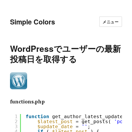
Simple Colors
メニュー
WordPressでユーザーの最新
投稿日を取得する
functions.php
1
function
get_author_latest_update( 
$
2
$latest_post
= get_posts( 
'posts
3
$update_date
= 
''
;
4
if
( 
$latest_post
) {