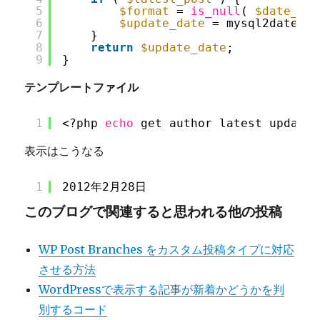
5
$format
= 
is_null
( 
$date_for
6
$update_date
= mysql2date( 
$
7
}
8
return
$update_date
;
9
}
テンプレートファイル
1
<?php 
echo
get_author_latest_update(
表示はこうなる
1
2012年2月28日
このブログで関連すると思われる他の投稿
WP Post Branches をカスタム投稿タイプに対応
させる方法
WordPressで表示する記事が新着かどうかを判
別するコード