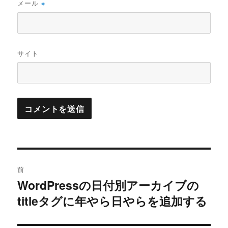
メール
※
サイト
投
前
稿
WordPressの日付別アーカイブの
過
titleタグに年やら日やらを追加する
去
ナ
の
ビ
投