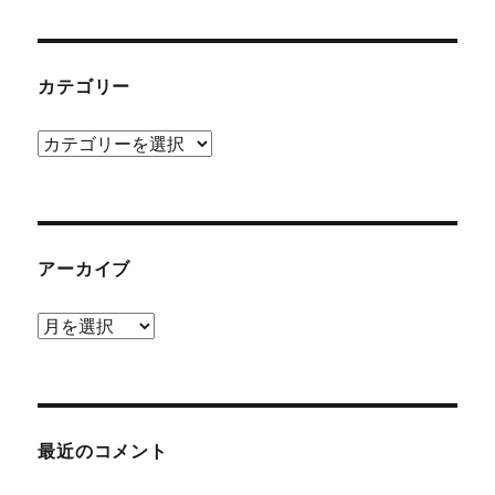
カテゴリー
カ
テ
ゴ
リ
ー
アーカイブ
ア
ー
カ
イ
ブ
最近のコメント