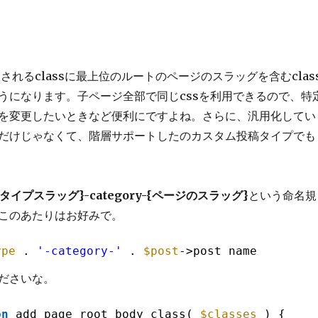
で出力されるclassに最上位のルートのページのスラッグを含むclas
うになります。子ページ全部で同じcssを利用できるので、特
を変更したいときなど便利にですよね。さらに、汎用化してい
だけじゃなくて、階層サポートしたのカスタム投稿タイプでも
タイプスラッグ}-category-{ページのスラッグ}
という命名規
このあたりはお好みで。
ype
. 
'-category-'
. 
$post
->post_name
ださいな。
on
add_page_root_body_class( 
$classes
) {