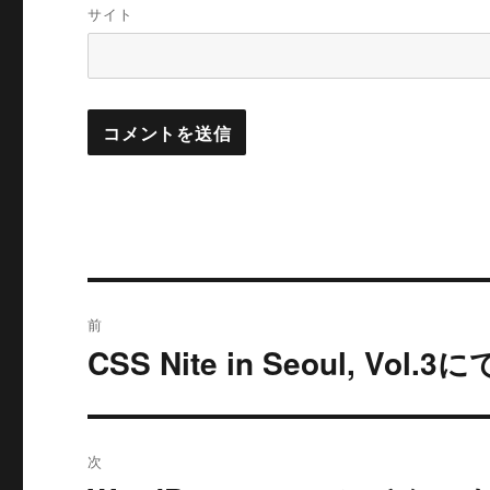
サイト
投
前
稿
CSS Nite in Seoul, V
過
去
ナ
の
ビ
投
次
稿:
ゲ