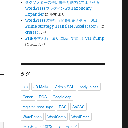
タクソノミーの使い勝手を劇的に向上させる
WordPressプラグイン PS Taxonomy
Expander
に
小林
より
WordPressの実行時間を短縮させる「001
Prime Strategy Translate Accelerator」
に
cruiser
より
PHPを学ぶ時、最初に憶えて欲しいvar_dump
に
恭二
より
タグ
3.3
5D Mark3
Admin SSL
body_class
Canon
EOS
GoogleMap
register_post_type
RSS
SaCSS
WordBench
WordCamp
WordPress
アイキャッチ画像
アーカイブ