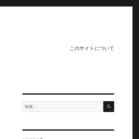
このサイトについて
検
検
索
索
対
象: