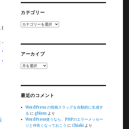
カテゴリー
カ
l( 
$post_type
) ) {
テ
ゴ
リ
t
->ancestors) - 1];
ー
 
'-category-'
. 
$root_post
->post_name );
アーカイブ
 
'-category-'
. 
$post
->post_name );
ア
ー
カ
イ
ブ
'
);
最近のコメント
WordPress の投稿スラッグを自動的に生成す
る
に
gblsm
より
る
WordPress使うなら、PHPのエラーメッセー
ジと仲良くなっておこう
に
Chiaki
より