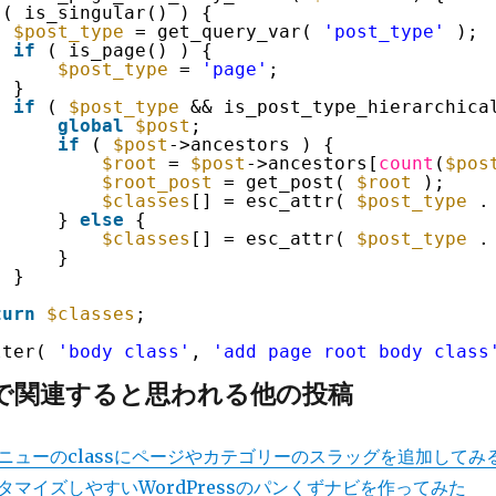
( is_singular() ) {
$post_type
= get_query_var( 
'post_type'
);
if
( is_page() ) {
$post_type
= 
'page'
;
}
if
( 
$post_type
&& is_post_type_hierarchica
global
$post
;
if
( 
$post
->ancestors ) {
$root
= 
$post
->ancestors[
count
(
$pos
$root_post
= get_post( 
$root
);
$classes
[] = esc_attr( 
$post_type
.
} 
else
{
$classes
[] = esc_attr( 
$post_type
.
}
}
turn
$classes
;
lter( 
'body_class'
, 
'add_page_root_body_class
で関連すると思われる他の投稿
ニューのclassにページやカテゴリーのスラッグを追加してみ
マイズしやすいWordPressのパンくずナビを作ってみた