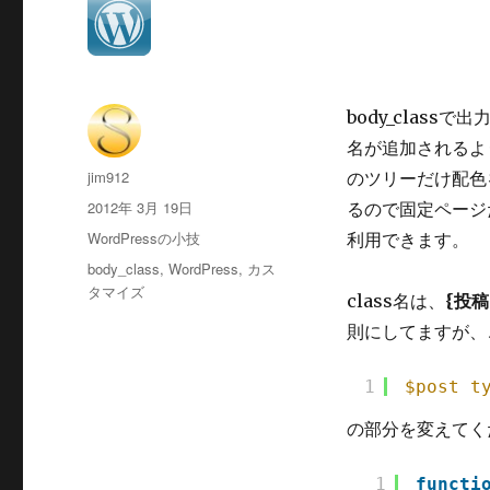
body_class
名が追加されるよ
投
jim912
のツリーだけ配色
稿
投
2012年 3月 19日
るので固定ページ
者
稿
カ
WordPressの小技
利用できます。
日:
テ
タ
body_class
,
WordPress
,
カス
ゴ
グ
タマイズ
class名は、
{投稿
リ
ー
則にしてますが、
1
$post_t
の部分を変えてく
1
functi