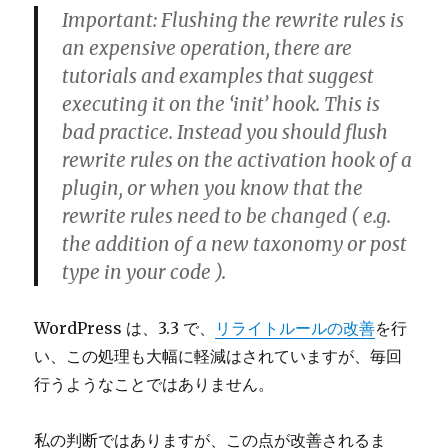
Important: Flushing the rewrite rules is
an expensive operation, there are
tutorials and examples that suggest
executing it on the ‘init’ hook. This is
bad practice. Instead you should flush
rewrite rules on the activation hook of a
plugin, or when you know that the
rewrite rules need to be changed ( e.g.
the addition of a new taxonomy or post
type in your code ).
WordPress は、3.3 で、
リライトルールの改善
を行
い、この処理も大幅に軽減はされていますが、毎回
行うようなことではありません。
私の判断ではありますが、この点が改善されるま