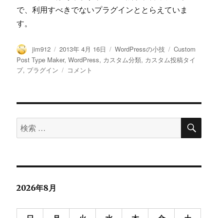
で、利用すべきでないプラグインととらえていま
す。
投
投
カ
タ
jim912
2013年 4月 16日
WordPressの小技
Custom
稿
稿
テ
グ
Post Type Maker
,
WordPress
,
カスタム分類
,
カスタム投稿タイ
者
日:
ゴ
カ
プ
,
プラグイン
コメント
リ
ス
ー
タ
ム
投
検
稿
検
索
タ
索
イ
対
プ
を
象:
管
理
2026年8月
す
る
Custom