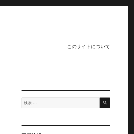
このサイトについて
検
検
索
索
対
象: