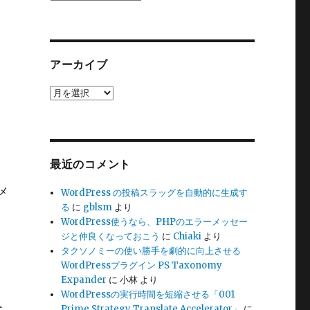
テ
ゴ
リ
ー
アーカイブ
ア
ー
カ
イ
ブ
最近のコメント
ドメ
WordPress の投稿スラッグを自動的に生成す
る
に
gblsm
より
WordPress使うなら、PHPのエラーメッセー
ジと仲良くなっておこう
に
Chiaki
より
タクソノミーの使い勝手を劇的に向上させる
WordPressプラグイン PS Taxonomy
Expander
に
小林
より
WordPressの実行時間を短縮させる「001
ー
Prime Strategy Translate Accelerator」
に