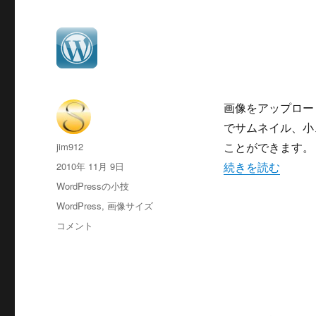
画像をアップロー
でサムネイル、小
投
jim912
ことができます。
稿
投
2010年 11月 9日
“画像アップロー
続きを読む
者
稿
カ
WordPressの小技
日:
テ
タ
WordPress
,
画像サイズ
ゴ
グ
画
コメント
リ
像
ー
ア
ッ
プ
ロ
ー