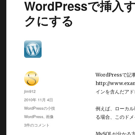
WordPressで挿
ド
で
クにする
作
成
さ
れ
る
画
像
の
種
WordPress
類
を
http://www.e
追
投
jim912
インを含んだアド
加
稿
投
2010年 11月 4日
す
者
稿
る
カ
WordPressの小技
例えば、ローカル
日:
に
テ
タ
WordPress
,
画像
る場合、このドメ
ゴ
グ
WordPress
3件のコメント
リ
で
ー
MySQLが分か