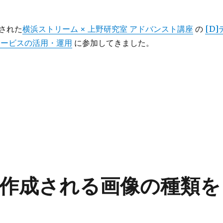
された
横浜ストリーム × 上野研究室 アドバンスト講座
の
[D]
サービスの活用・運用
に参加してきました。
pを試してみる” の
作成される画像の種類を