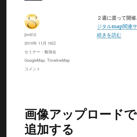
２週に渡って開催
ジタルmap関連
投
jim912
“TimelineMa
続きを読む
稿
投
2010年 11月 16日
者
稿
カ
セミナー・勉強会
日:
テ
タ
GoogleMap
,
TimelineMap
ゴ
グ
TimelineMap
コメント
リ
を
ー
試
し
て
み
る
画像アップロードで
に
追加する