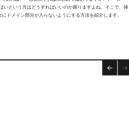
ほいという方はどうすればいいのか困りますよね。そこで、挿
rcにドメイン部分が入らないようにする方法を紹介します。
で挿入する画像のsrcを相対リンクにする” の
前の
ペー
ジ