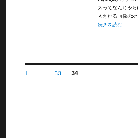
挿
スってなんじゃら
入
す
入される画像のs
る
“WordPress
続きを読む
画
像
の
src
を
相
対
投
ペ
ペ
1
…
33
ペ
34
リ
ー
ー
ー
ン
ジ
ジ
ジ
稿
ク
に
の
す
る
へ
ペ
の
ー